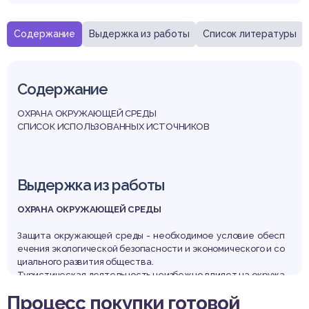
Содержание
Выдержка из работы
Список литературы
Содержание
ОХРАНА ОКРУЖАЮЩЕЙ СРЕДЫ
СПИСОК ИСПОЛЬЗОВАННЫХ ИСТОЧНИКОВ
Выдержка из работы
ОХРАНА ОКРУЖАЮЩЕЙ СРЕДЫ
Защита окружающей среды - необходимое условие обесп
ечения экологической безопасности и экономического и со
циального развития общества.
Туристическая деятельность неизбежно влияет на окружа
ющую среду. Воздействие туризма на окружающую среду м
Процесс покупки готовой
ожет быть прямым, косвенным и стимулирующим, а также п