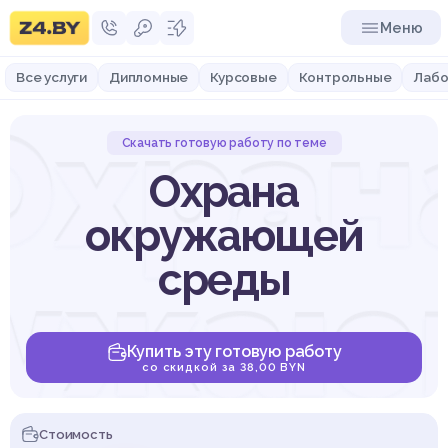
Меню
Все услуги
Дипломные
Курсовые
Контрольные
Лабо
Охран
Скачать готовую работу по теме
Охрана
окружающей
ружаю
среды
Купить эту готовую работу
со скидкой за 38,00 BYN
Стоимость