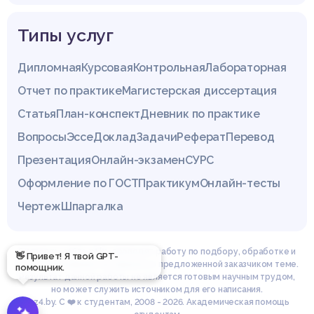
Типы услуг
Дипломная
Курсовая
Контрольная
Лабораторная
Отчет по практике
Магистерская диссертация
Статья
План-конспект
Дневник по практике
Вопросы
Эссе
Доклад
Задачи
Реферат
Перевод
Презентация
Онлайн-экзамен
СУРС
Оформление по ГОСТ
Практикум
Онлайн-тесты
Чертеж
Шпаргалка
Эксперты сайта z4.by проводят работу по подбору, обработке и
👋 Привет! Я твой GPT-
структурированию материала по предложенной заказчиком теме.
помощник.
Результат данной работы не является готовым научным трудом,
но может служить источником для его написания.
© z4.by. С ❤️ к студентам, 2008 - 2026. Академическая помощь