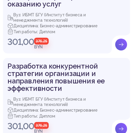
оказанию услуг
ганов. – Екатеринбург: УЭУ, 2014. – 620 с.
Вуз: ИБМТ БГУ (Институт бизнеса и
менеджмента технологий)
Дисциплина: Бизнес-администрирование
Тип работы: Диплом
ОХРАНА ОКРУЖАЮЩЕЙ СРЕДЫ
Купить эту работу
СПИСОК ИСПОЛЬЗОВАННЫХ ИСТОЧНИКОВ
301,00
376,25
BYN
Разработка конкурентной
стратегии организации и
направления повышения ее
эффективности
Вуз: ИБМТ БГУ (Институт бизнеса и
менеджмента технологий)
Дисциплина: Бизнес-администрирование
Тип работы: Диплом
301,00
376,25
BYN