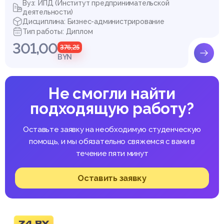
Вуз: ИПД (Институт предпринимательской
деятельности)
Дисциплина: Бизнес-администрирование
Тип работы: Диплом
301,00
376,25
BYN
Не смогли найти
подходящую работу?
Оставьте заявку на необходимую студенческую
помощь, и мы обязательно свяжемся с вами в
течение пяти минут
Оставить заявку