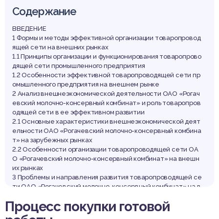
омбина
Содержание
ВВЕДЕНИЕ
1 Формы и методы эффективной организации товаропровод
ящей сети на внешних рынках
1.1 Принципы организации и функционирования товаропрово
дящей сети промышленного предприятия
1.2 Особенности эффективной товаропроводящей сети пр
омышленного предприятия на внешнем рынке
2 Анализ внешнеэкономической деятельности ОАО «Рогач
евский молочно-консервный комбинат» и роль товаропров
одящей сети в ее эффективном развитии
2.1 Основные характеристики внешнеэкономической деят
ельности ОАО «Рогачевский молочно-консервный комбина
т» на зарубежных рынках
2.2 Особенности организации товаропроводящей сети ОА
О «Рогачевский молочно-консервный комбинат» на внешн
их рынках
3 Проблемы и направления развития товаропроводящей се
ти ОАО «Рогачевский молочно-консервный комбинат» на в
нешних рынках
Процесс покупки готовой
3.1 Анализ проблем функционирования товаропроводящей
сети ОАО «Рогачевский молочно-консервный комбинат» н