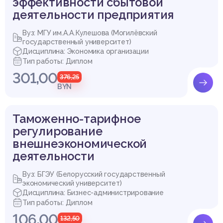
эффективности сбытовой
деятельности предприятия
Вуз: МГУ им.А.А.Кулешова (Могилёвский
государственный университет)
Дисциплина: Экономика организации
Тип работы: Диплом
301,00
376,25
BYN
Таможенно-тарифное
регулирование
внешнеэкономической
деятельности
Вуз: БГЭУ (Белорусский государственный
экономический университет)
Дисциплина: Бизнес-администрирование
Тип работы: Диплом
106,00
132,50