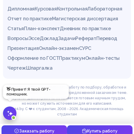
Дипломная
Курсовая
Контрольная
Лабораторная
Отчет по практике
Магистерская диссертация
Статья
План-конспект
Дневник по практике
Вопросы
Эссе
Доклад
Задачи
Реферат
Перевод
Презентация
Онлайн-экзамен
СУРС
Оформление по ГОСТ
Практикум
Онлайн-тесты
Чертеж
Шпаргалка
Эксперты сайта z4.by проводят работу по подбору, обработке и
👋 Привет! Я твой GPT-
структурированию материала по предложенной заказчиком теме.
помощник.
Результат данной работы не является готовым научным трудом,
но может служить источником для его написания.
© z4.by. С ❤️ к студентам, 2008 - 2026. Академическая помощь
студентам
Заказать работу
Купить работу