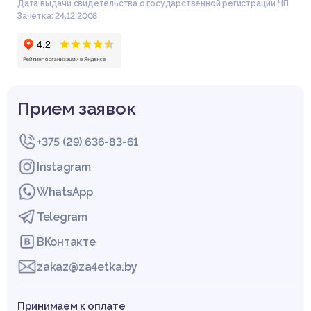
Дата выдачи свидетельства о государственной регистрации ЧП
Зачётка: 24.12.2008
Прием заявок
+375 (29) 636-83-61
Instagram
WhatsApp
Список литературы
Telegram
1. Амелькин И. А. Обоснование необходимости совершенст
ВКонтакте
вования и поиска новых способов финансирования деятел
ьности предприятий при смене форм собственности [Текс
zakaz@za4etka.by
т] / И. А. Амелькин, А. Д. Бурыкин // Интеллектуальный поте
нциал образовательной организации и социально-экономич
еское развитие региона. 2018. – С. 19–30.
Принимаем к оплате