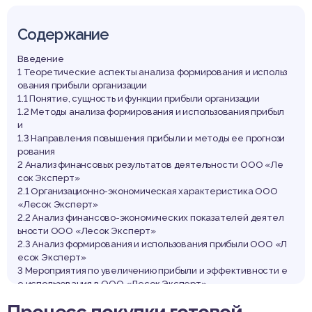
Содержание
Введение
1 Теоретические аспекты анализа формирования и использ
ования прибыли организации
1.1 Понятие, сущность и функции прибыли организации
1.2 Методы анализа формирования и использования прибыл
и
1.3 Направления повышения прибыли и методы ее прогнози
рования
2 Анализ финансовых результатов деятельности ООО «Ле
сок Эксперт»
2.1 Организационно-экономическая характеристика ООО
«Лесок Эксперт»
2.2 Анализ финансово-экономических показателей деятел
ьности ООО «Лесок Эксперт»
2.3 Анализ формирования и использования прибыли ООО «Л
есок Эксперт»
3 Мероприятия по увеличению прибыли и эффективности е
е использования в ООО «Лесок Эксперт»
3.1 Разработка мероприятий по повышению эффективност
и функционирования организации