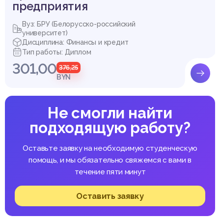
предприятия
Вуз: БРУ (Белорусско-российский
университет)
Дисциплина: Финансы и кредит
Тип работы: Диплом
301,00
376,25
BYN
Не смогли найти
подходящую работу?
Оставьте заявку на необходимую студенческую
помощь, и мы обязательно свяжемся с вами в
течение пяти минут
Оставить заявку