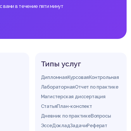
 вами в течение пяти минут
Типы услуг
Дипломная
Курсовая
Контрольная
Лабораторная
Отчет по практике
Магистерская диссертация
Статья
План-конспект
Дневник по практике
Вопросы
Эссе
Доклад
Задачи
Реферат