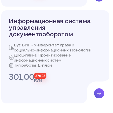
Информационная система
тельно
управления
документооборотом
сти пр
Вуз: БИП - Университет права и
социально-информационных технологий
Дисциплина: Проектирование
информационных систем
Тип работы: Диплом
301,00
376,25
BYN