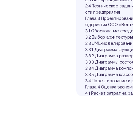
ор
2.4 Техническое зада
сти предприятия
Глава 3 Проектирован
едприятия ООО «Вент
3.1 Обоснование средс
3.2 Выбор архитектуры
3.3 UML-моделирован
3.3.1 Диаграмма функци
3.3.2 Диаграмма разве
3.3.3 Диаграммы состо
3.3.4 Диаграмма компо
3.3.5 Диаграмма класс
3.4 Проектирование и 
Глава 4 Оценка эконо
4.1 Расчет затрат на р
4.2 Расчет экономичес
Заключение
Список использованны