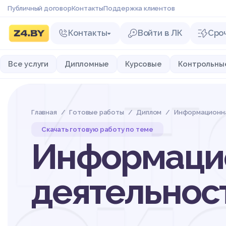
Публичный договор
Контакты
Поддержка клиентов
Контакты
Войти в ЛК
Сро
Ин
Все услуги
Дипломные
Курсовые
Контрольны
Главная
Готовые работы
Диплом
Информационна
Скачать готовую работу по теме
Информацио
деятельнос