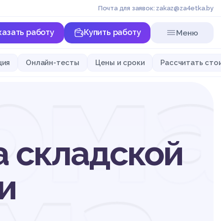
Почта для заявок: zakaz@za4etka.by
казать работу
Купить работу
Меню
рма
ция
Онлайн-тесты
Цены и сроки
Рассчитать сто
 складской
и