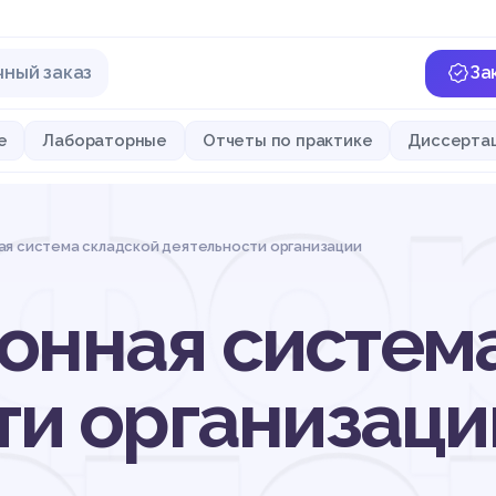
чный заказ
За
фо
е
Лабораторные
Отчеты по практике
Диссерта
я система складской деятельности организации
нная система
ти организаци