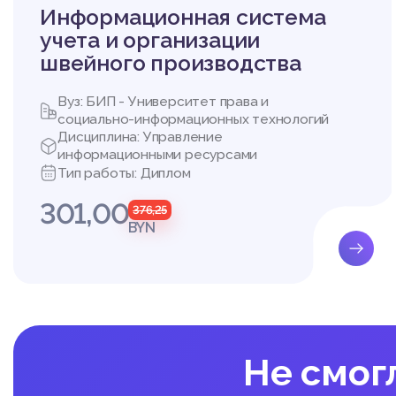
Список использованны
Информационная система
учета и организации
швейного производства
Вуз: БИП - Университет права и
социально-информационных технологий
Дисциплина: Управление
информационными ресурсами
Тип работы: Диплом
301,00
376,25
BYN
Не смог