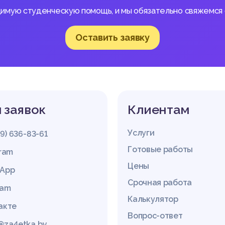
димую студенческую помощь, и мы обязательно свяжемся с
Оставить заявку
 заявок
Клиентам
Услуги
29) 636-83-61
Готовые работы
gram
Цены
App
Срочная работа
ram
Калькулятор
акте
Вопрос-ответ
@za4etka.by