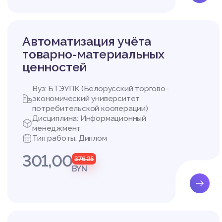
Глава 2 Анализ деяте
2.1 Структура и инфор
2.2 Бизнес-процессы 
Автоматизация учёта
2.3 Информационные т
2.4 Техническое зада
товарно-материальных
сти предприятия
ценностей
Глава 3 Проектирован
едприятия ООО «Вент
Вуз: БТЭУПК (Белорусский торгово-
3.1 Обоснование средс
экономический университет
3.2 Выбор архитектуры
потребительской кооперации)
3.3 UML-моделирован
Дисциплина: Информационный
3.3.1 Диаграмма функци
менеджмент
3.3.2 Диаграмма разве
Тип работы: Диплом
3.3.3 Диаграммы состо
3.3.4 Диаграмма компо
301,00
376,25
3.3.5 Диаграмма класс
BYN
3.4 Проектирование и 
Глава 4 Оценка эконо
4.1 Расчет затрат на р
4.2 Расчет экономичес
Заключение