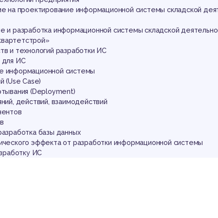
ган
ние на проектирование информационной системы складской дея
ие и разработка информационной системы складской деятельно
квартетстрой»
тв и технологий разработки ИС
 для ИС
ие информационной системы
й (Use Case)
ртывания (Deployment)
яний, действий, взаимодействий
нентов
ов
разработка базы данных
мического эффекта от разработки информационной системы
азработку ИС
кого эффекта от разработки ИС
х литературных источников