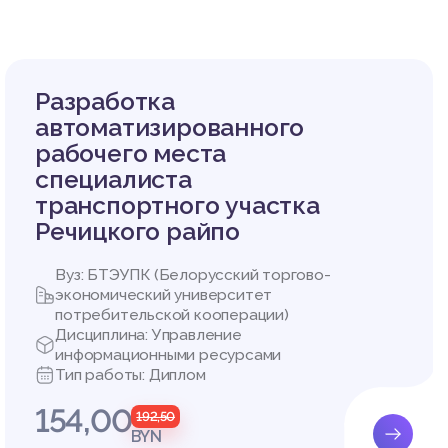
 Агальц
ерепле
пр. и д
Разработка
 (переп
автоматизированного
7
рабочего места
е : уч
специалиста
.пос. /
транспортного участка
Речицкого райпо
Вуз: БТЭУПК (Белорусский торгово-
экономический университет
потребительской кооперации)
Дисциплина: Управление
информационными ресурсами
системы
Тип работы: Диплом
154,00
192,50
BYN