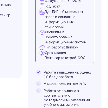
из
Загружено: 12.02.2014
тельно
Год: 2024
Вуз: БИП - Университет
сти пр
права и социально-
информационных
технологий
Дисциплина:
Проектирование
информационных систем
Тип работы: Диплом
Организация:
Вентквартетстрой, ООО
Работа защищена на оценку
"9" без доработок.
Уникальность свыше 70%.
Работа оформлена в
соответствии с
методическими указаниями
учебного заведения.