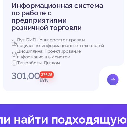
х литературных источников
Информационная система
по работе с
предприятиями
розничной торговли
Вуз: БИП - Университет права и
социально-информационных технологий
Дисциплина: Проектирование
информационных систем
Тип работы: Диплом
301,00
376,25
BYN
ли найти подходящую