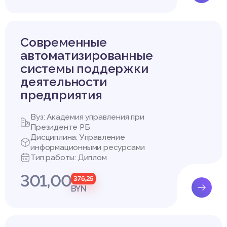
льности предприятия ООО «Вентквартетстрой»
мационная система предприятия
предприятия
Современные
ехнологии предприятия
ние на проектирование информационной системы складской дея
автоматизированные
системы поддержки
ие и разработка информационной системы складской деятельно
деятельности
квартетстрой»
Купить эту работу
предприятия
тв и технологий разработки ИС
 для ИС
ие информационной системы
Вуз: Академия управления при
й (Use Case)
Президенте РБ
ртывания (Deployment)
Дисциплина: Управление
информационными ресурсами
яний, действий, взаимодействий
Тип работы: Диплом
нентов
ов
301,00
376,25
разработка базы данных
BYN
мического эффекта от разработки информационной системы
азработку ИС
кого эффекта от разработки ИС