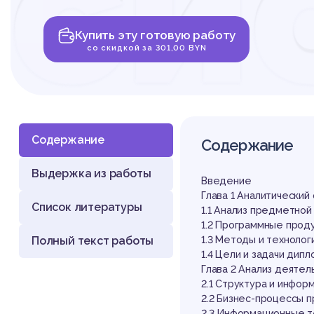
си
Купить эту готовую работу
ск
со скидкой за 301,00 BYN
Содержание
Содержание
Выдержка из работы
де
Введение
Глава 1 Аналитически
Список литературы
1.1 Анализ предметной
1.2 Программные прод
Полный текст работы
1.3 Методы и техноло
1.4 Цели и задачи дип
Глава 2 Анализ деяте
2.1 Структура и инфор
2.2 Бизнес-процессы 
2.3 Информационные т