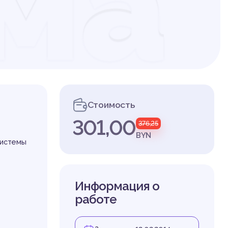
ма
ск
Стоимость
301,00
376,25
ль
BYN
системы
Информация о
работе