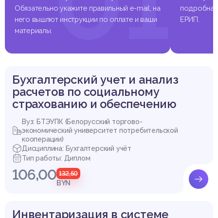
01
3.3 Анализ налоговой нагрузки организации и расчетов по на
Обязательно укажите правильный e-mail, на
подробная 
логам и сборам
него вышлют инструкции по оплате и ваши
ЕРИП.
Заключение
материалы.
Список использованных источников
Приложения
Бухгалтерский учет и анализ
Выдержка из работы
расчетов по социальному
страхованию и обеспечению
Вуз: БТЭУПК (Белорусский торгово-
экономический университет потребительской
кооперации)
Дисциплина: Бухгалтерский учёт
Тип работы: Диплом
106,00
132,50
BYN
Инвентаризация в системе