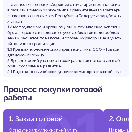
я сущность налогов и сборов, их стимулирующее значение
в развитии рыночной экономики. Сравнительная характери
стика налоговых систем Республики Беларусь и зарубежны
х стран
1.2 Методические и организационно-технические аспекты
бухгалтерского и налогового учета объектов налогооблож
ения и расчетов по налогам и сборам, их раскрытие в учетн
ой политике организации
1.3 Краткая экономическая характеристика ООО «Товары
для дома» г. Речица
2 Бухгалтерский учет и контроль расчетов по налогам и сб
орам: состояние и развитие
2.1 Виды налогов и сборов, уплачиваемых организацией, пут
и их оптимизации и порядок составления налоговых деклар
аций
Процесс покупки готовой
2.2 Бухгалтерский учет расчетов по налогам и сборам
2.3 Контроль правильности исчисления, своевременности
работы
и полноты уплаты налогов и сборов в бюджет
3 Анализ расчетов по налогам и сборам
3.1 Источники информационного обеспечения и общая мет
одика анализа расчетов по налогам и сборам
1. Заказ готовой
2. Опл
3.2 Анализ состава, структуры и динамики налогов и сборо
в организации
Оставьте заявку по кнопке "купить ".
На вашу эл