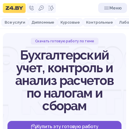
Меню
Все услуги
Дипломные
Курсовые
Контрольные
Лабо
галтер
Скачать готовую работу по теме
Бухгалтерский
учет, контроль и
, кон
анализ расчетов
по налогам и
сборам
Купить эту готовую работу