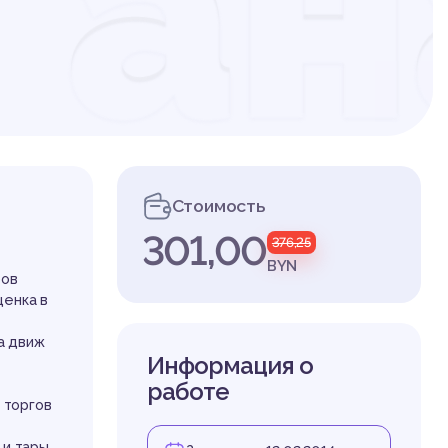
и а
ени
Стоимость
301,00
376,25
ов 
BYN
ров
ценка в
а движ
Информация о
работе
 торгов
и тары.