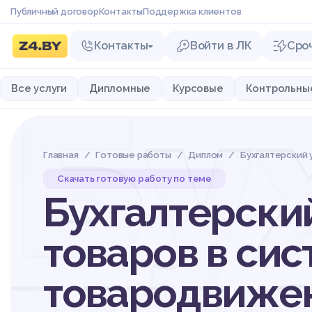
Публичный договор
Контакты
Поддержка клиентов
Контакты
Войти в ЛК
Сро
Бу
Все услуги
Дипломные
Курсовые
Контрольны
Главная
Готовые работы
Диплом
Бухгалтерский 
Скачать готовую работу по теме
Бухгалтерски
товаров в си
товародвиже