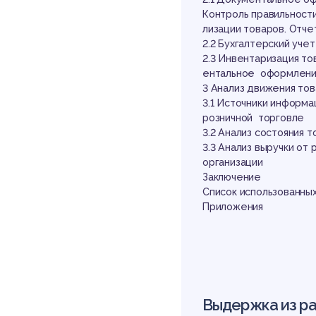
уп
Контроль правильности
лизации товаров. Отч
2.2 Бухгалтерский уче
2.3 Инвентаризация то
ентальное оформление
3 Анализ движения тов
3.1 Источники информ
розничной торговле
3.2 Анализ состояния 
то
3.3 Анализ выручки от 
организации
Заключение
Список использованных
Приложения
Выдержка из р