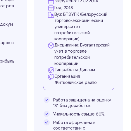
ле
Загружено: 12.02.2014
 от реа
Год: 2018
Вуз: БТЭУПК (Белорусский
торгово-экономический
 докум
университет
потребительской
кооперации)
варов в
Дисциплина: Бухгалтерский
учет в торговле
потребительской
род
прибыль
кооперации
Тип работы: Диплом
Организация:
Житковичское райпо
Работа защищена на оценку
"8" без доработок.
Уникальность свыше 60%.
Работа оформлена в
соответствии с