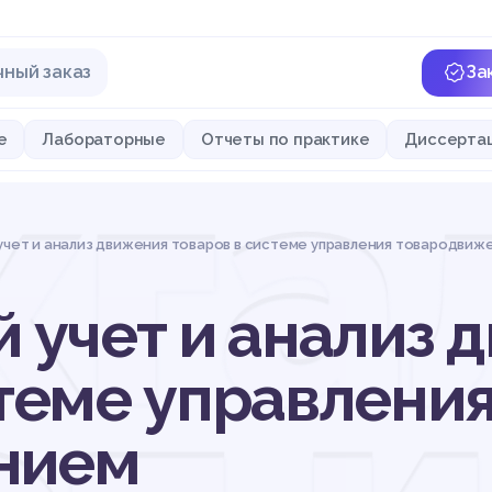
чный заказ
За
хга
е
Лабораторные
Отчеты по практике
Диссерта
учет и анализ движения товаров в системе управления товародвиж
й учет и анализ 
стеме управлени
нием