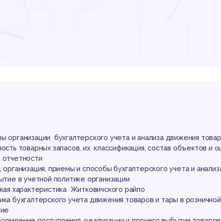
ет 
иж
вар
ы организации бухгалтерского учета и анализа движения това
ность товарных запасов, их классификация, состав объектов и о
и отчетности
, организация, приемы и способы бухгалтерского учета и анализ
рытие в учетной политике организации
ская характеристика Житковичского райпо
ика бухгалтерского учета движения товаров и тары в розничной
тие
ормление поступления, реализации и прочего выбытия товаров 