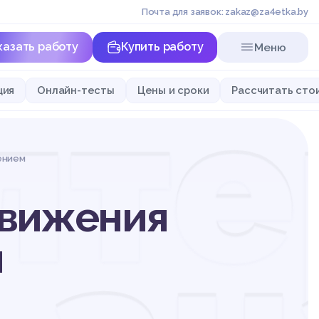
Почта для заявок: zakaz@za4etka.by
казать работу
Купить работу
Меню
лт
ция
Онлайн-тесты
Цены и сроки
Рассчитать сто
ением
движения
я