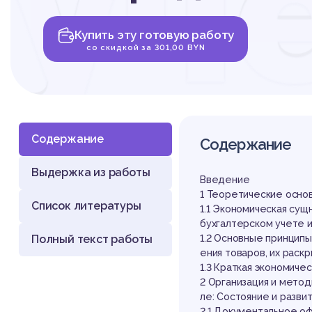
уч
Купить эту готовую работу
дв
со скидкой за 301,00 BYN
Содержание
Содержание
Выдержка из работы
то
Введение
1 Теоретические основ
Список литературы
1.1 Экономическая сущ
бухгалтерском учете 
Полный текст работы
1.2 Основные принципы
ения товаров, их раск
1.3 Краткая экономиче
2 Организация и метод
ле: Состояние и разви
2.1 Документальное оф