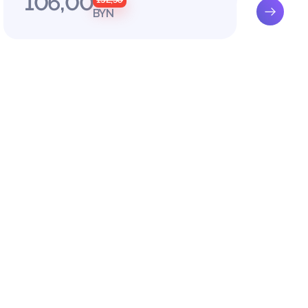
106,00
BYN
Я»
 ООО «Ф