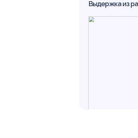
ра
Выдержка из р
ре