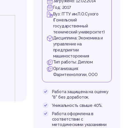
бот
Загружено: 12.02.2014
Год: 2017
Вуз: ГГТУ им.П.О.Сухого
(Гомельский
государственный
технический университет)
Дисциплина: Экономика и
управление на
предприятии
машиностороения
за
Тип работы: Диплом
Организация:
Фармтехнологии, ООО
Работа защищена на оценку
"8" без доработок.
Уникальность свыше 40%.
Работа оформлена в
соответствии с
методическими указаниями