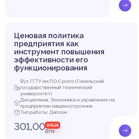
Ценовая политика
предприятия как
Список литера
инструмент повышения
эффективности его
функционирования
Вуз: ГГТУ им.П.О.Сухого (Гомельский
государственный технический
ГЛАВА 3 РАЗРАБОТК
университет)
3.1 Формирование стр
Дисциплина: Экономика и управление на
3.2 Принятие стратег
предприятии машиностроения
армтехнология»
Тип работы: Диплом
3.3 Оценка эффективн
301,00
376,25
BYN