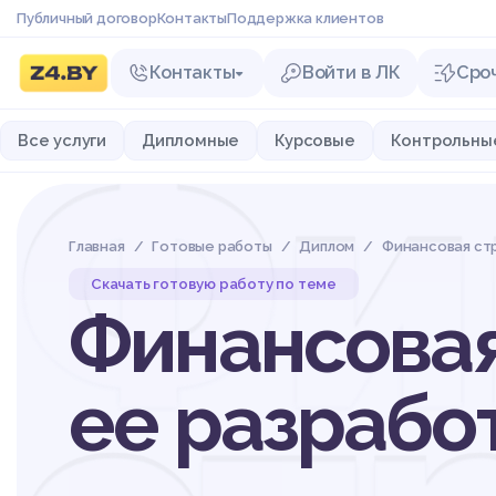
Публичный договор
Контакты
Поддержка клиентов
Контакты
Войти в ЛК
Сро
Фи
Все услуги
Дипломные
Курсовые
Контрольны
Главная
Готовые работы
Диплом
Финансовая стр
Скачать готовую работу по теме
Финансовая
ее разрабо