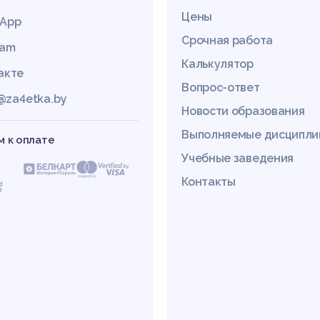
Цены
App
Срочная работа
ram
Калькулятор
акте
Вопрос-ответ
@za4etka.by
Новости образования
Выполняемые дисципл
 к оплате
Учебные заведения
Контакты