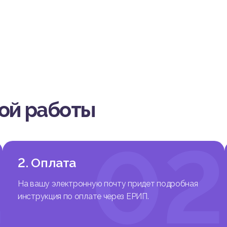
вой работы
1
02
2. Оплата
На вашу электронную почту придет подробная
инструкция по оплате через ЕРИП.