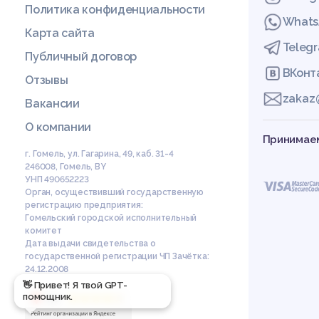
Политика конфиденциальности
Whats
Карта сайта
Teleg
Публичный договор
ВКонт
Отзывы
zakaz
Вакансии
О компании
Принимаем
г. Гомель, ул. Гагарина, 49, каб. 31-4
246008
,
Гомель
,
BY
УНП 490652223
Орган, осуществивший государственную
регистрацию предприятия:
Гомельский городской исполнительный
комитет
Дата выдачи свидетельства о
государственной регистрации ЧП Зачётка:
24.12.2008
👋 Привет! Я твой GPT-
помощник.