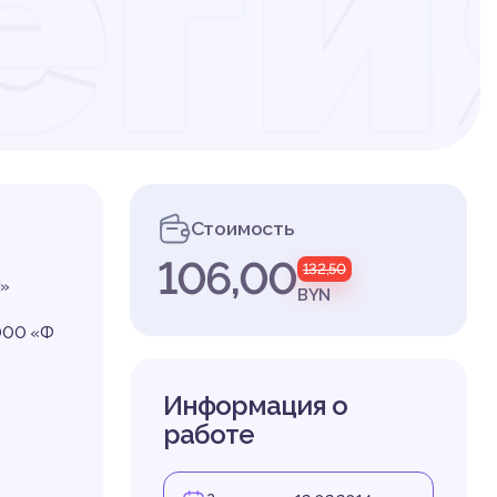
еги
ри
Стоимость
106,00
132,50
Я»
BYN
 ООО «Ф
Информация о
работе