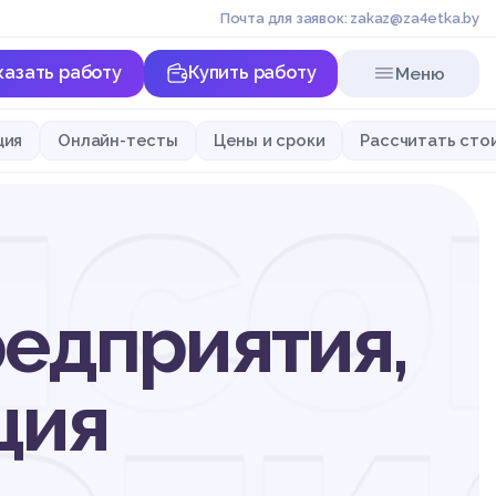
Почта для заявок: zakaz@za4etka.by
казать работу
Купить работу
Меню
нсо
ция
Онлайн-тесты
Цены и сроки
Рассчитать сто
редприятия,
ция