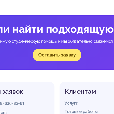
ли найти подходящую
димую студенческую помощь, и мы обязательно свяжемся с
Оставить заявку
 заявок
Клиентам
Услуги
29) 636-83-61
Готовые работы
gram