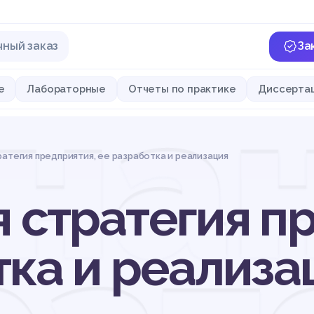
чный заказ
За
на
е
Лабораторные
Отчеты по практике
Диссерта
атегия предприятия, ее разработка и реализация
 стратегия п
тка и реализа