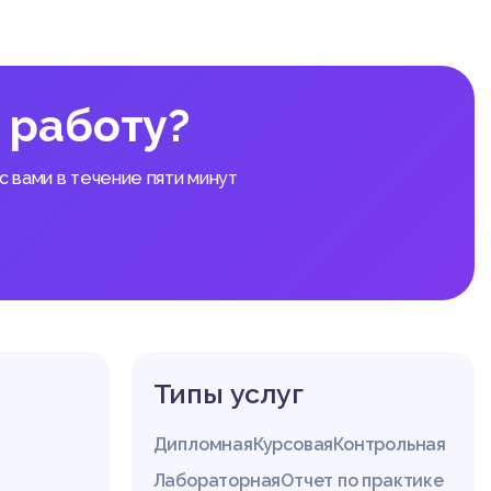
 работу?
 вами в течение пяти минут
Типы услуг
Дипломная
Курсовая
Контрольная
Лабораторная
Отчет по практике