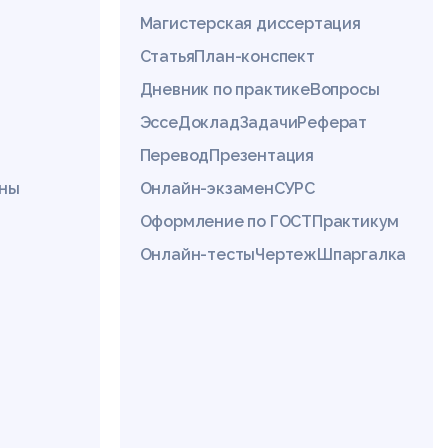
Магистерская диссертация
Статья
План-конспект
Дневник по практике
Вопросы
Эссе
Доклад
Задачи
Реферат
Перевод
Презентация
ины
Онлайн-экзамен
СУРС
Оформление по ГОСТ
Практикум
Онлайн-тесты
Чертеж
Шпаргалка