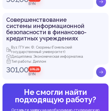
BYN
Совершенствование
системы информационной
безопасности в финансово-
кредитных учреждениях
Вуз: ГГУ им. Ф. Скорины (Гомельский
государственный университет)
Дисциплина: Экономическая информатика
Тип работы: Диплом
301,00
376,25
BYN
Не смогли найти
подходящую работу?
Оставьте заявку на необходимую студенческую