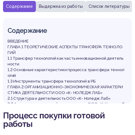
Содержание
Выдержка из работы
Список литературы
Содержание
ВВЕДЕНИЕ
ГЛАВА 1 ТЕОРЕТИЧЕСКИЕ АСПЕКТЫ ТРАНСФЕРА ТЕХНОЛО
ГИЙ
1.1 Трансфер технологий как часть инновационной деятель
ности
1.2 Основные характеристики процесса трансфера технол
огий
1.3 Инструменты трансфера технологий в РБ
ГЛАВА 2 ОРГАНИЗАЦИОННО-ЭКОНОМИЧЕСКАЯ ХАРАКТЕРИ
СТИКА ДЕЯТЕЛЬНОСТИ ООО «К- НОЛЕДЖ ЛАБ»
2.1 Структура и деятельность ООО «К- Ноледж Лаб»
2.2 Анализ экономической деятельности ООО «К-Ноледж Л
аб» за 2014-2016 гг.
Процесс покупки готовой
2.3 Описание процесса разработки электронного учебника
работы
Глава 3 РАЗРАБОТКА МЕРОПРИЯТИЙ ПО ВНЕДРЕНИЮ ИНСТ
РУМЕНТОВ ТРАНСФЕРА ТЕХНОЛОГИЙ В ООО «К- НОЕДЖ Л
АБ»