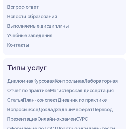
Вопрос-ответ
Новости образования
Выполняемые дисциплины
Учебные заведения
Контакты
Типы услуг
Дипломная
Курсовая
Контрольная
Лабораторная
Отчет по практике
Магистерская диссертация
Статья
План-конспект
Дневник по практике
Вопросы
Эссе
Доклад
Задачи
Реферат
Перевод
Презентация
Онлайн-экзамен
СУРС
Оформление по ГОСТ
Практикум
Онлайн-тесты