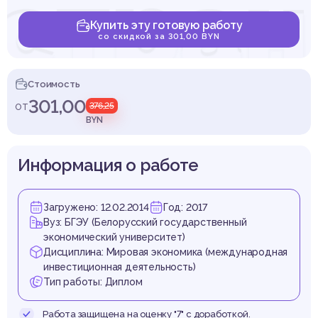
стра
Купить эту готовую работу
со скидкой за 301,00 BYN
естиц
Стоимость
301,00
от
376,25
BYN
Информация о работе
спубл
Загружено: 12.02.2014
Год: 2017
Вуз: БГЭУ (Белорусский государственный
экономический университет)
Дисциплина: Мировая экономика (международная
инвестиционная деятельность)
Тип работы: Диплом
Работа защищена на оценку "7" с доработкой.