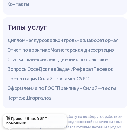
Контакты
Типы услуг
Дипломная
Курсовая
Контрольная
Лабораторная
Отчет по практике
Магистерская диссертация
Статья
План-конспект
Дневник по практике
Вопросы
Эссе
Доклад
Задачи
Реферат
Перевод
Презентация
Онлайн-экзамен
СУРС
Оформление по ГОСТ
Практикум
Онлайн-тесты
Чертеж
Шпаргалка
Эксперты сайта z4.by проводят работу по подбору, обработке и
👋 Привет! Я твой GPT-
структурированию материала по предложенной заказчиком теме.
помощник.
Результат данной работы не является готовым научным трудом,