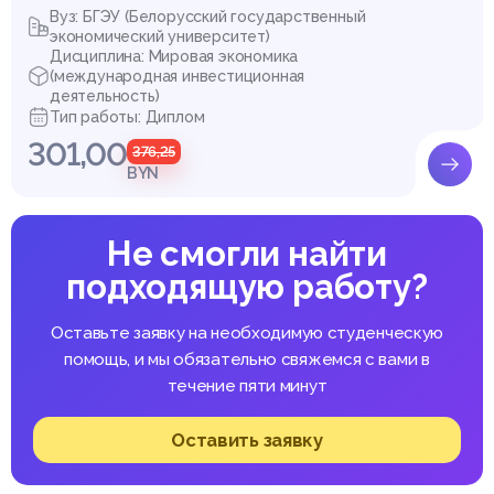
Вуз: БГЭУ (Белорусский государственный
экономический университет)
Дисциплина: Мировая экономика
(международная инвестиционная
деятельность)
Тип работы: Диплом
301,00
376,25
BYN
Не смогли найти
подходящую работу?
Оставьте заявку на необходимую студенческую
помощь, и мы обязательно свяжемся с вами в
течение пяти минут
Оставить заявку