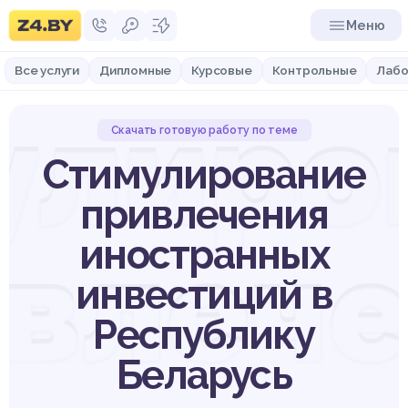
Меню
Все услуги
Дипломные
Курсовые
Контрольные
Лабо
улиро
Скачать готовую работу по теме
Стимулирование
привлечения
влеч
иностранных
инвестиций в
Республику
Беларусь