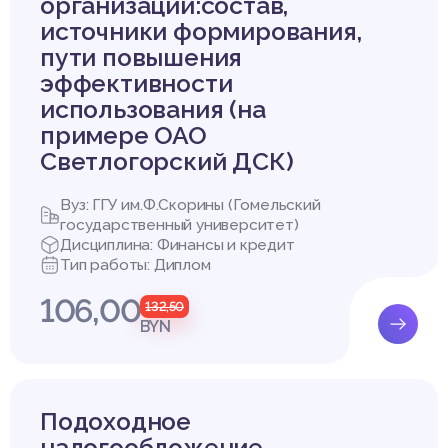
организации:состав,
источники формирования,
пути повышения
эффективности
использования (на
примере ОАО
Светлогорский ДСК)
Вуз: ГГУ им.Ф.Скорины (Гомельский
государственный университет)
Дисциплина: Финансы и кредит
Тип работы: Диплом
106,00
132,50
BYN
Подоходное
налогообложение