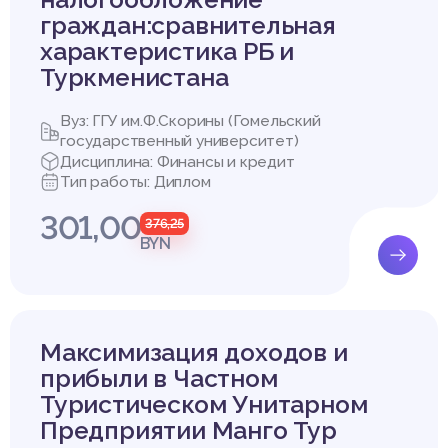
граждан:сравнительная
характеристика РБ и
Туркменистана
Вуз: ГГУ им.Ф.Скорины (Гомельский
государственный университет)
Дисциплина: Финансы и кредит
Тип работы: Диплом
301,00
376,25
BYN
Максимизация доходов и
прибыли в Частном
Туристическом Унитарном
Предприятии Манго Тур