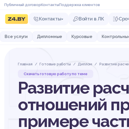
Публичный договор
Контакты
Поддержка клиентов
Контакты
Войти в ЛК
Сро
Ра
Все услуги
Дипломные
Курсовые
Контрольны
Главная
Готовые работы
Диплом
Развитие расче
Скачать готовую работу по теме
Развитие рас
отношений пр
примере част