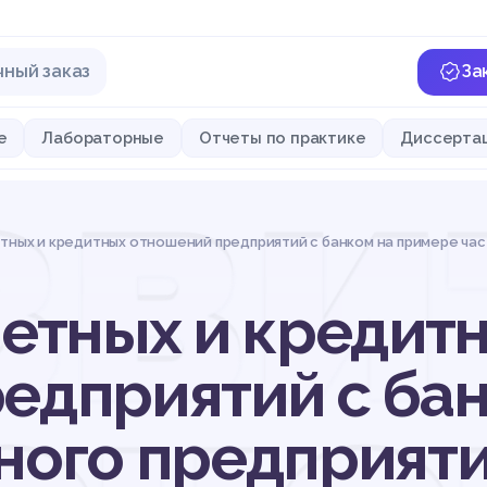
чный заказ
За
зви
е
Лабораторные
Отчеты по практике
Диссерта
тных и кредитных отношений предприятий с банком на примере ча
четных и кредит
едприятий с бан
ного предприят