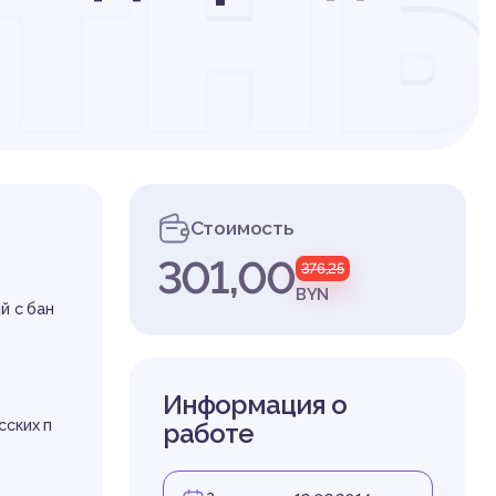
тны
итн
Стоимость
301,00
376,25
шен
BYN
й с бан
Информация о
сских п
работе