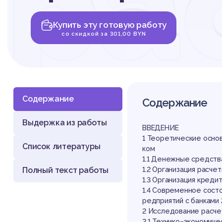
ра
Купить эту готовую работу
кр
со скидкой за 301,00 BYN
Содержание
Содержание
Выдержка из работы
от
ВВЕДЕНИЕ
1 Теоретические основ
Список литературы
ком
1.1 Денежные средств
Полный текст работы
1.2 Организация расче
1.3 Организация кред
1.4 Современное сост
редприятий с банками 
2 Исследование расче
2.1 Технико–экономич