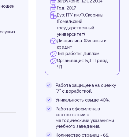
ри
Загружено: 12.02.2014
отношен
Год: 2017
Вуз: ГГУ им.Ф.Скорины
(Гомельский
государственный
бслужив
университет)
Дисциплина: Финансы и
кредит
Тип работы: Диплом
Организация: БДТТрейд,
ком
ЧП
Работа защищена на оценку
"7" с доработкой.
Уникальность свыше 40%.
Работа оформлена в
соответствии с
методическими указаниями
учебного заведения.
Количество страниц - 65.