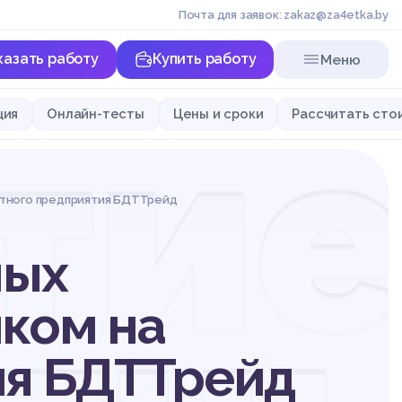
Почта для заявок: zakaz@za4etka.by
казать работу
Купить работу
Меню
ти
ция
Онлайн-тесты
Цены и сроки
Рассчитать сто
стного предприятия БДТТрейд
ных
ком на
ия БДТТрейд