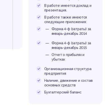
ере
В работе имеется доклад и
презентация.
В работе также имеются
следующие приложения:
Форма 4-ф (затраты) за
январь-декабрь 2014
ого
Форма 4-ф (затраты) за
январь-декабрь 2015
Отчет о прибылях и
убытках
Организационная структура
предприятия
Наличие, движение и состав
основных средств
Бухгалтерский баланс