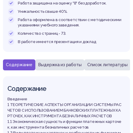
банк:
Работа защищена на оценку "8" без доработок.
Уникальность свыше 40%.
Работа оформлена в соответствии с методическими
указаниями учебного заведения.
Количество страниц - 73.
стоян
В работе имеется презентация и доклад
Содержание
Выдержка из работы
Список литературы
спек
Содержание
Введение
1 ТЕОРЕТИЧЕСКИЕ АСПЕКТЫ ОРГАНИЗАЦИИ СИСТЕМЫ РАС
ЧЕТОВ С ИСПОЛЬЗОВАНИЕМ БАНКОВСКИХ ПЛАТЕЖНЫХ КА
РТОЧЕК, КАК ИНСТРУМЕНТА БЕЗНАЛИЧНЫХ РАСЧЕТОВ
1.1 Экономическая сущность и функции платежных карточе
к, как инструмента безналичных расчетов
1.2 Виды платежных карточек и особенности их функциони