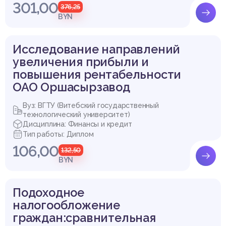
301,00
376,25
BYN
Исследование направлений
увеличения прибыли и
повышения рентабельности
ОАО Оршасырзавод
Вуз: ВГТУ (Витебский государственный
технологический университет)
Дисциплина: Финансы и кредит
Тип работы: Диплом
106,00
132,50
BYN
Подоходное
налогообложение
граждан:сравнительная