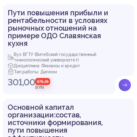
Пути повышения прибыли и
рентабельности в условиях
Выдержка из работы
рыночных отношений на
примере ОДО Славянская
кухня
Вуз: ВГТУ (Витебский государственный
технологический университет)
Дисциплина: Финансы и кредит
Тип работы: Диплом
301,00
376,25
BYN
Основной капитал
организации:состав,
источники формирования,
пути повышения