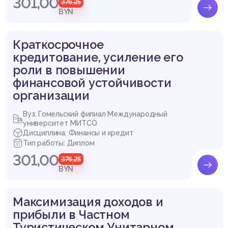
301,00
376,25
BYN
Краткосрочное
кредитование, усиление его
роли в повышении
финансовой устойчивости
организации
Вуз: Гомельский филиал Международный
университет МИТСО
Дисциплина: Финансы и кредит
Тип работы: Диплом
301,00
376,25
BYN
Максимизация доходов и
прибыли в Частном
Туристическом Унитарном