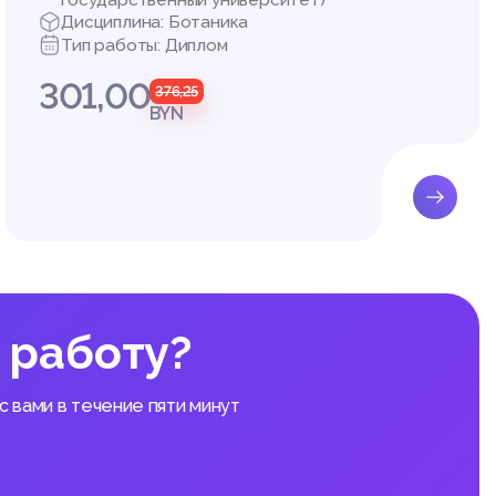
государственный университет)
Дисциплина: Ботаника
Тип работы: Диплом
301,00
376,25
BYN
 работу?
 вами в течение пяти минут