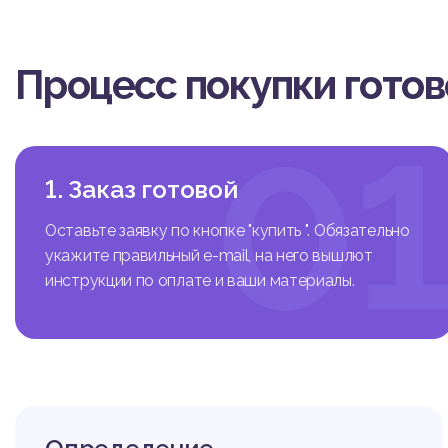
Процесс покупки гото
0
1. Заказ готовой
Оставьте заявку по кнопке "купить ". Обязательно
укажите правильный e-mail, на него вышлют
инструкции по оплате и ваши материалы.