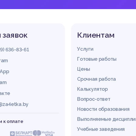
 заявок
Клиентам
Услуги
29) 636-83-61
Готовые работы
gram
Цены
App
Срочная работа
ram
Калькулятор
акте
Вопрос-ответ
@za4etka.by
Новости образования
Выполняемые дисципл
 к оплате
Учебные заведения