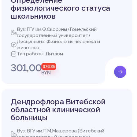
Определение
физиологического статуса
школьников
Вуз: ГГУ им.Ф.Скорины (Гомельский
государственный университет)
Дисциплина: Физиология человека и
животных
Тип работы: Диплом
301,00
376,25
BYN
Дендрофлора Витебской
областной клинической
больницы
Вуз: ВГУ им.П.М.Машерова (Витебский