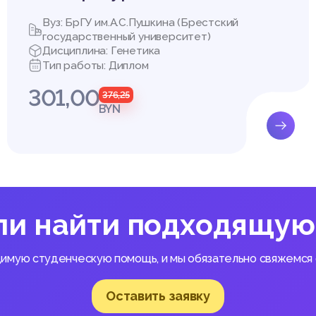
Вуз: БрГУ им.А.С.Пушкина (Брестский
государственный университет)
Дисциплина: Генетика
Тип работы: Диплом
301,00
376,25
BYN
ли найти подходящую
димую студенческую помощь, и мы обязательно свяжемся с
Оставить заявку