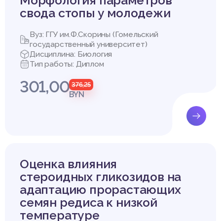
Морфология параметров
свода стопы у молодежи
Вуз: ГГУ им.Ф.Скорины (Гомельский
государственный университет)
Дисциплина: Биология
Тип работы: Диплом
301,00
376,25
BYN
Оценка влияния
стероидных гликозидов на
адаптацию прорастающих
семян редиса к низкой
температуре