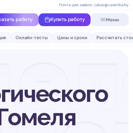
Почта для заявок: zakaz@za4etka.by
казать работу
Купить работу
Меню
дел
ция
Онлайн-тесты
Цены и сроки
Рассчитать сто
гического
 Гомеля