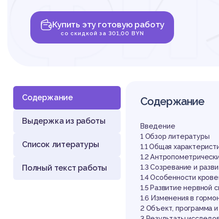
фи
Купить эту готовую работу
ст
со скидкой за 301,00 BYN
Содержание
Содержание
Выдержка из работы
шк
Введение
1 Обзор литературы
Список литературы
1.1 Общая характерист
1.2 Антропометрическ
Полный текст работы
1.3 Созревание и раз
1.4 Особенности крове
1.5 Развитие нервной
1.6 Изменения в гормо
2 Объект, программа 
3 Результаты исследо