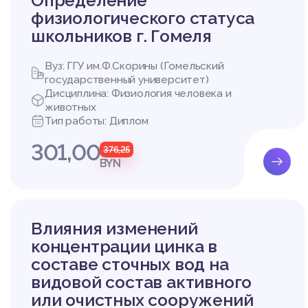
Определение
физиологического статуса
школьников г. Гомеля
Вуз: ГГУ им.Ф.Скорины (Гомельский
государственный университет)
Дисциплина: Физиология человека и
животных
Тип работы: Диплом
301,00
376,25
BYN
Влияния изменений
концентрации цинка в
составе сточных вод на
видовой состав активного
или очистных сооружений