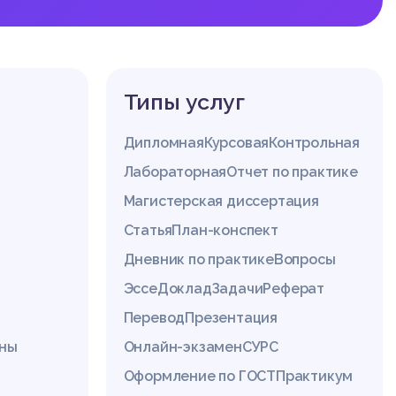
Типы услуг
Дипломная
Курсовая
Контрольная
Лабораторная
Отчет по практике
Магистерская диссертация
Статья
План-конспект
Дневник по практике
Вопросы
Эссе
Доклад
Задачи
Реферат
Перевод
Презентация
ины
Онлайн-экзамен
СУРС
Оформление по ГОСТ
Практикум