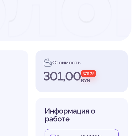
ло
са
Стоимость
301,00
376,25
ник
BYN
Информация о
работе