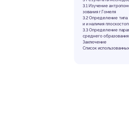
Го
3.1 Изучение антропо
зования г.Гомеля
3.2 Определение типа 
и и наличия плоскосто
3.3 Определение пара
среднего образования
Заключение
Список использованных
Выдержка из р