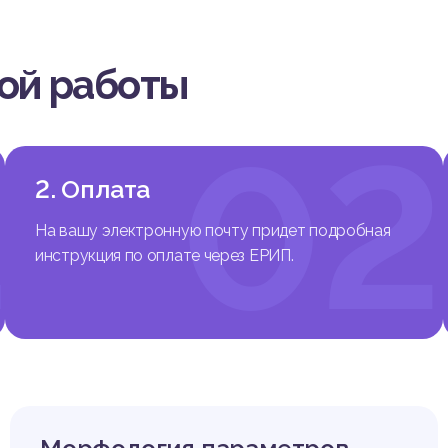
вой работы
1
02
2. Оплата
На вашу электронную почту придет подробная
инструкция по оплате через ЕРИП.