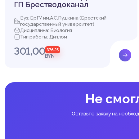
ГП Брестводоканал
Вуз: БрГУ им.А.С.Пушкина (Брестский
государственный университет)
Дисциплина: Биология
Тип работы: Диплом
301,00
376,25
BYN
Не смог
Оставьте заявку на необхо