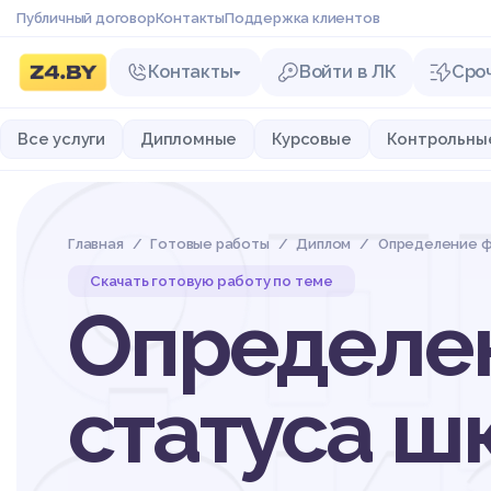
Публичный договор
Контакты
Поддержка клиентов
Контакты
Войти в ЛК
Сро
Оп
Все услуги
Дипломные
Курсовые
Контрольны
Главная
Готовые работы
Диплом
Определение фи
Скачать готовую работу по теме
Определен
статуса ш