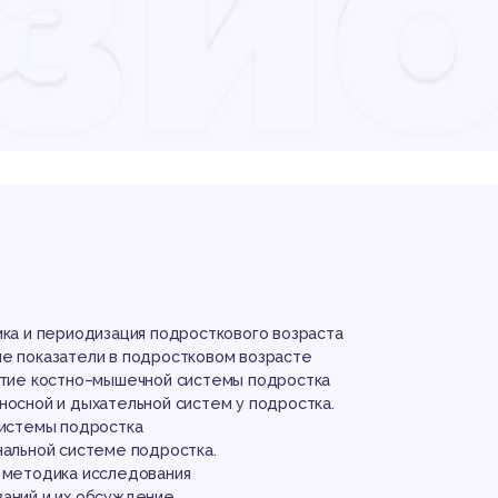
зио
ату
оль
ика и периодизация подросткового возраста
ие показатели в подростковом возрасте
витие костно–мышечной системы подростка
носной и дыхательной систем у подростка.
 системы подростка
нальной системе подростка.
и методика исследования
ваний и их обсуждение