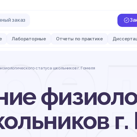
чный заказ
За
ре
е
Лабораторные
Отчеты по практике
Диссерта
зиологического статуса школьников г. Гомеля
ие физиоло
кольников г.