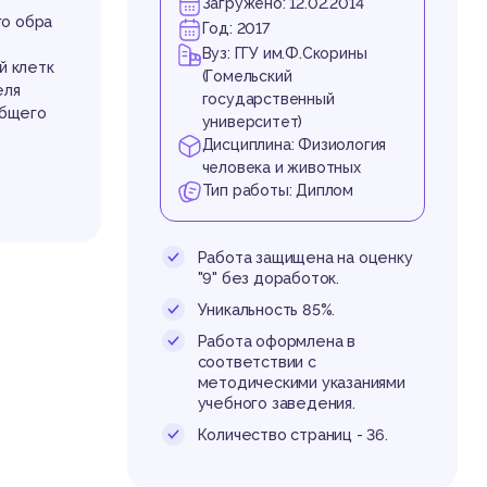
ля
Загружено: 12.02.2014
го обра
Год: 2017
Вуз: ГГУ им.Ф.Скорины
й клетк
(Гомельский
еля
государственный
общего
университет)
Дисциплина: Физиология
человека и животных
Тип работы: Диплом
Работа защищена на оценку
"9" без доработок.
Уникальность 85%.
Работа оформлена в
соответствии с
методическими указаниями
учебного заведения.
Количество страниц - 36.