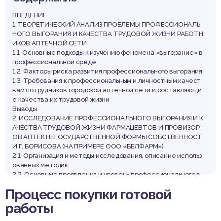
орисо
ВВЕДЕНИЕ
1. ТЕОРЕТИЧЕСКИЙ АНАЛИЗ ПРОБЛЕМЫ ПРОФЕССИОНАЛЬ
НОГО ВЫГОРАНИЯ И КАЧЕСТВА ТРУДОВОЙ ЖИЗНИ РАБОТН
ИКОВ АПТЕЧНОЙ СЕТИ
1.1. Основные подходы к изучению феномена «выгорание» в
профессиональной среде
1.2. Факторы риска развития профессионального выгорания
1.3. Требования к профессиональным и личностным качест
вам сотрудников городской аптечной сети и составляющи
е качества их трудовой жизни
Выводы
2. ИССЛЕДОВАНИЕ ПРОФЕССИОНАЛЬНОГО ВЫГОРАНИЯ И К
АЧЕСТВА ТРУДОВОЙ ЖИЗНИ ФАРМАЦЕВТОВ И ПРОВИЗОР
ОВ АПТЕК НЕГОСУДАРСТВЕННОЙ ФОРМЫ СОБСТВЕННОСТ
И Г. БОРИСОВА (НА ПРИМЕРЕ ООО «БЕЛФАРМ»)
2.1. Организация и методы исследования, описание использ
ованных методик
2.2. Основные проявления и уровень профессионального в
ыгорания фармацевтов и провизоров городской аптечной с
Процесс покупки готовой
ети негосударственной формы собственности
2.3 Удовлетворенность жизнью медицинских работников а
работы
птек, входящих в состав ООО «Белфарм»