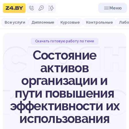
Меню
Все услуги
Дипломные
Курсовые
Контрольные
Лабо
стоя
Скачать готовую работу по теме
Состояние
активов
активо
организации и
пути повышения
эффективности их
использования