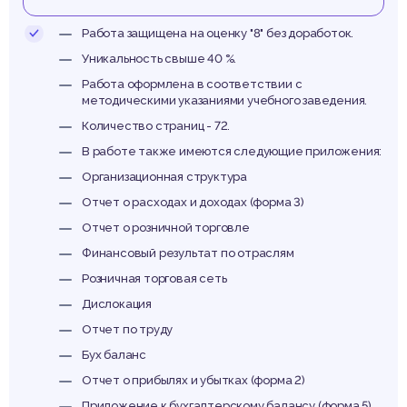
ктив
Работа защищена на оценку "8" без доработок.
Уникальность свыше 40 %.
Работа оформлена в соответствии с
методическими указаниями учебного заведения.
их
Количество страниц - 72.
В работе также имеются следующие приложения:
Организационная структура
Отчет о расходах и доходах (форма 3)
Отчет о розничной торговле
льзо
Финансовый результат по отраслям
Розничная торговая сеть
Дислокация
Отчет по труду
Бух баланс
Отчет о прибылях и убытках (форма 2)
Приложение к бухгалтерскому балансу (форма 5)