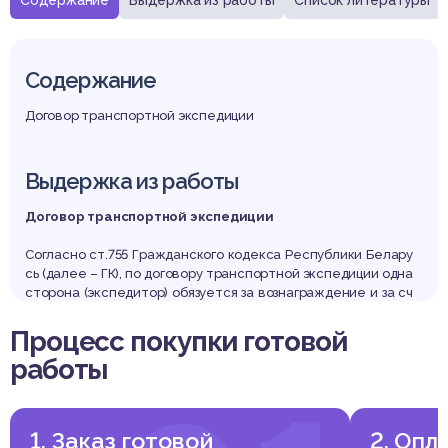
Содержание
Выдержка из работы
Список литературы
Содержание
Договор транспортной экспедиции
Выдержка из работы
Договор транспортной экспедиции
Согласно ст.755 Гражданского кодекса Республики Белару
сь (далее – ГК), по договору транспортной экспедиции одна
сторона (экспедитор) обязуется за вознаграждение и за сч
ет другой стороны (клиента – грузоотправителя или грузоп
олучателя) выполнить или организовать выполнение опред
Процесс покупки готовой
еленных договором экспедиции услуг, связанных с перевоз
работы
кой груза.
К признакам, определяющим правовую природу рассматри
ваемого договора относятся то, что данный договор:
• консенсуальным, т.е. экспедитор за определенное вознаг
1. Заказ готовой
2. Опл
раждение, а также, за счет стороны, которой оказывается