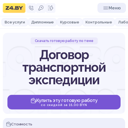
Меню
Все услуги
Дипломные
Курсовые
Контрольные
Лабо
огов
Скачать готовую работу по теме
Договор
транспортной
нспор
экспедиции
Купить эту готовую работу
со скидкой за 15,00 BYN
Стоимость