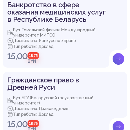
Банкротство в сфере
сь / Нац. центр правовой информ. Респ. Беларусь. – Минск, 2
оказания медицинских услуг
017.
в Республике Беларусь
Вуз: Гомельский филиал Международный
университет МИТСО
Купить эту работу
Договор транспортной экспедиции
Дисциплина: Конкурсное право
Тип работы: Доклад
15,00
18,75
BYN
Гражданское право в
Древней Руси
Вуз: БГУ (Белорусский государственный
университет)
Дисциплина: Правоведение
Тип работы: Доклад
15,00
18,75
BYN