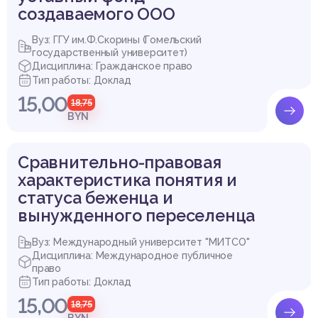
создаваемого ООО
Вуз: ГГУ им.Ф.Скорины (Гомельский
государственный университет)
Дисциплина: Гражданское право
Тип работы: Доклад
15,00
18,75
BYN
Сравнительно-правовая
характеристика понятия и
статуса беженца и
вынужденного переселенца
Вуз: Международный университет "МИТСО"
Дисциплина: Международное публичное
право
Тип работы: Доклад
15,00
18,75
BYN