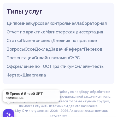
Типы услуг
Дипломная
Курсовая
Контрольная
Лабораторная
Отчет по практике
Магистерская диссертация
Статья
План-конспект
Дневник по практике
Вопросы
Эссе
Доклад
Задачи
Реферат
Перевод
Презентация
Онлайн-экзамен
СУРС
Оформление по ГОСТ
Практикум
Онлайн-тесты
Чертеж
Шпаргалка
Эксперты сайта z4.by проводят работу по подбору, обработке и
👋 Привет! Я твой GPT-
структурированию материала по предложенной заказчиком теме.
помощник.
Результат данной работы не является готовым научным трудом,
но может служить источником для его написания.
© z4.by. С ❤️ к студентам, 2008 - 2026. Академическая помощь
студентам