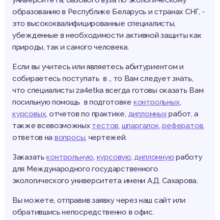
университета, базового вуза по экологическому
образованию в Республике Беларусь и странах СНГ, -
это высококвалифицированные специалисты,
убежденные в необходимости активной защиты как
природы, так и самого человека.
Если вы учитесь или являетесь абитуриентом и
собираетесь поступать в ., то Вам следует знать,
что специалисты za4etka всегда готовы оказать Вам
посильную помощь в подготовке
контрольных
,
курсовых
, отчетов по практике,
дипломных
работ, а
также всевозможных
тестов
,
шпаргалок
,
рефератов
,
ответов на
вопросы
, чертежей.
Заказать
контрольную
,
курсовую
,
дипломную
работу
для Международного государственного
экологического университета имени А.Д. Сахарова.
Вы можете, отправив заявку через наш сайт или
обратившись непосредственно в офис.