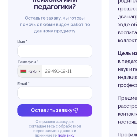
родител
педагогики?
процесс
два нап
Оставьте заявку, мы готовы
ходе об
помочь с любым видом работ по
данному предмету
воспита
коллект
Имя *
Цель и
в педаг
Телефон *
наук и 
+375
индивид
Email *
професс
Предмет
расстро
Оставить заявку
контакт
настоящ
Отправляя заявку, вы
соглашаетесь с обработкой
персональных данных и
Профиль
принимаете
политику