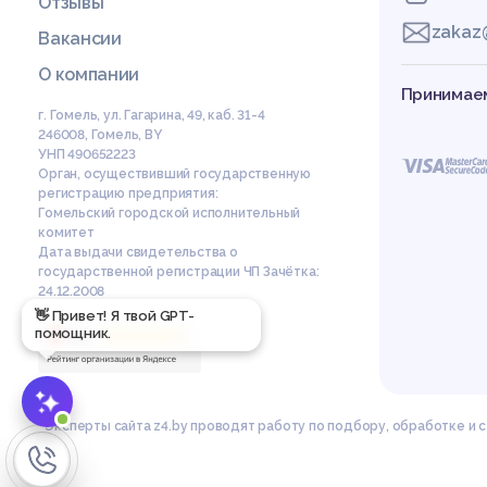
Отзывы
zakaz
Вакансии
О компании
Принимаем
г. Гомель, ул. Гагарина, 49, каб. 31-4
246008
,
Гомель
,
BY
УНП 490652223
Орган, осуществивший государственную
регистрацию предприятия:
Гомельский городской исполнительный
комитет
Дата выдачи свидетельства о
государственной регистрации ЧП Зачётка:
24.12.2008
👋 Привет! Я твой GPT-
помощник.
Эксперты сайта z4.by проводят работу по подбору, обработке и