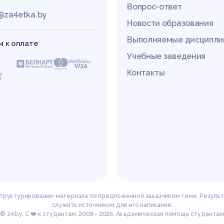
Вопрос-ответ
@za4etka.by
Новости образования
Выполняемые дисципл
 к оплате
Учебные заведения
Контакты
 структурированию материала по предложенной заказчиком теме. Результ
служить источником для его написания.
© z4.by. С ❤️ к студентам, 2008 - 2026. Академическая помощь студентам