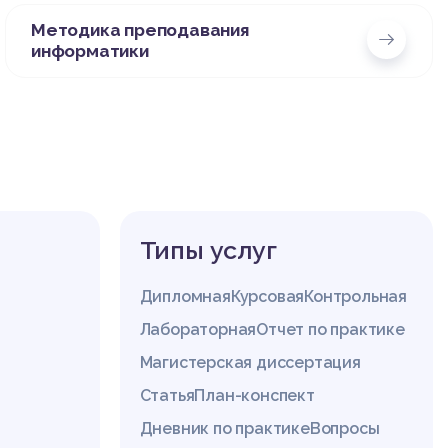
Методика преподавания
информатики
Типы услуг
Дипломная
Курсовая
Контрольная
Лабораторная
Отчет по практике
Магистерская диссертация
Статья
План-конспект
Дневник по практике
Вопросы