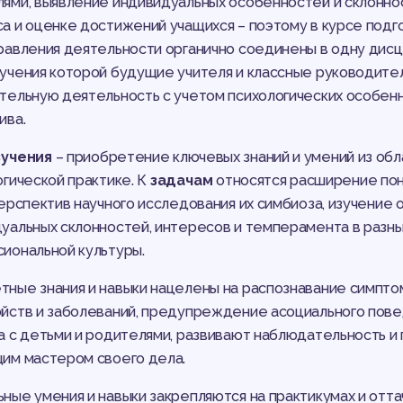
ями, выявление индивидуальных особенностей и склоннос
а и оценке достижений учащихся – поэтому в курсе под
равления деятельности органично соединены в одну дисц
учения которой будущие учителя и классные руководител
тельную деятельность с учетом психологических особенн
ива.
зучения
– приобретение ключевых знаний и умений из об
огической практике. К
задачам
относятся расширение пон
перспектив научного исследования их симбиоза, изучение
уальных склонностей, интересов и темперамента в разн
иональной культуры.
ные знания и навыки нацелены на распознавание симптом
йств и заболеваний, предупреждение асоциального пове
а с детьми и родителями, развивают наблюдательность и
им мастером своего дела.
ные умения и навыки закрепляются на практикумах и отта