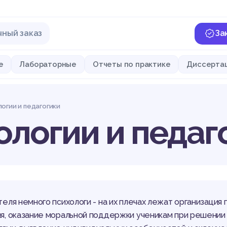
чный заказ
За
е
Лабораторные
Отчеты по практике
Диссерта
огии и педагогики
логии и педаг
теля немного психологи - на их плечах лежат организация
я, оказание моральной поддержки ученикам при решении к