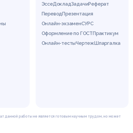
Эссе
Доклад
Задачи
Реферат
Перевод
Презентация
ины
Онлайн-экзамен
СУРС
Оформление по ГОСТ
Практикум
Онлайн-тесты
Чертеж
Шпаргалка
ат данной работы не является готовым научным трудом, но может