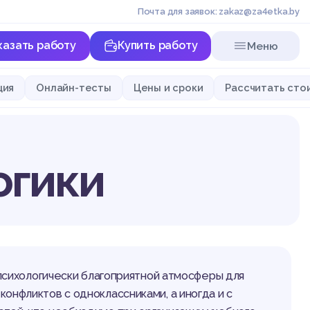
Почта для заявок: zakaz@za4etka.by
казать работу
Купить работу
Меню
ция
Онлайн-тесты
Цены и сроки
Рассчитать сто
огики
 психологически благоприятной атмосферы для
онфликтов с одноклассниками, а иногда и с