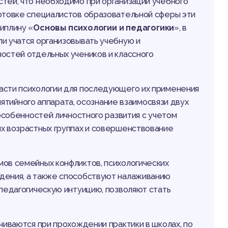
тей, что необходимо при организации учебного
готовке специалистов образовательной сферы эти
иплину «
Основы психологии и педагогики
», в
и учатся организовывать учебную и
остей отдельных учеников и классного
ласти психологии для последующего их применения
ятийного аппарата, осознание взаимосвязи двух
 особенностей личностного развития с учетом
ых возрастных группах и совершенствование
ов семейных конфликтов, психологических
дения, а также способствуют налаживанию
 педагогическую интуицию, позволяют стать
чиваются при прохождении практики в школах, по