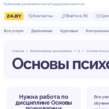
Публичный договор
Контакты
Поддержка клиентов
Контакты
Войти в ЛК
Сро
Все услуги
Дипломные
Курсовые
Контрольны
Главная
Выполняемые дисциплины
О
Основы психол
Основы психо
Нужна работа по
Все учи
дисциплине
Основы
обучени
психологии и