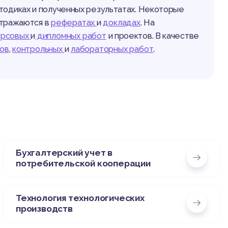
тодиках и полученных результатах. Некоторые
отражаются в
рефератах
и
докладах
. На
урсовых
и
дипломных работ
и проектов. В качестве
тов
,
контрольных
и
лабораторных работ
.
Бухгалтерский учет в
потребительской кооперации
Технология технологических
производств