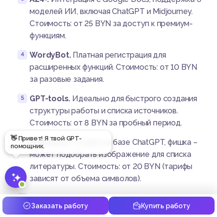
моделей ИИ, включая ChatGPT и Midjourney.
Стоимость: от 25 BYN за доступ к премиум-
функциям.
WordyBot.
Платная регистрация для
расширенных функций. Стоимость: от 10 BYN
за разовые задания.
GPT-tools.
Идеально для быстрого создания
структуры работы и списка источников.
Стоимость: от 8 BYN за пробный период.
AiWriteArt.
Создан на базе ChatGPT, фишка –
может подобрать изображение для списка
литературы. Стоимость: от 20 BYN (тарифы
зависят от объема символов).
Сервис от Zaochnik.
Пользователям
Заказать работу
Купить работу
ежедневно выдается 5 бесплатных запросов,