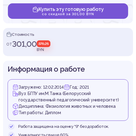
левае
Купить эту готовую работу
со скидкой за 301,00 BYN
опорно
Стоимость
301,00
от
376,25
BYN
Информация о работе
гатель
Загружено: 12.02.2014
Год: 2021
Вуз: БГПУ им.М.Танка (Белорусский
государственный педагогический университет)
Дисциплина: Физиология животных и человека
Тип работы: Диплом
Работа защищена на оценку "9" без доработок.
Уникальность свыше 60%.