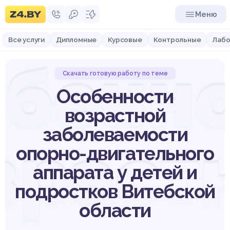
Меню
Все услуги
Дипломные
Курсовые
Контрольные
Лабо
бенн
Скачать готовую работу по теме
Особенности
возрастной
заболеваемости
зраст
опорно-двигательного
аппарата у детей и
подростков Витебской
области