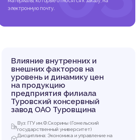
материалы, которые относятся к заказу, на
электронную почту.
 деятел
отечест
ский ма
Влияние внутренних и
. Даньк
внешних факторов на
ия и де
уровень и динамику цен
на продукцию
х источн
предприятия филиала
а, 2 при
Туровский консервный
завод ОАО Туровщина
Вуз: ГГУ им.Ф.Скорины (Гомельский
государственный университет)
Дисциплина: Экономика и управление на