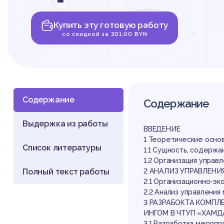
ма
Купить эту готовую работу
в
со скидкой за 301,00 BYN
Содержание
Содержание
Выдержка из работы
ор
ВВЕДЕНИЕ
1 Теоретические осно
Список литературы
1.1 Сущность, содержа
1.2 Организация управ
Полный текст работы
2 АНАЛИЗ УПРАВЛЕНИ
2.1 Организационно-эк
2.2 Анализ управления
3 РАЗРАБОКТА КОМПЛ
ИНГОМ В ЧТУП «ХАМД
3.1 Разработка мероп