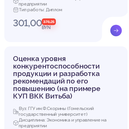
предприятии
ики любой страны и её
Тип работы: Диплом
а для того, чтобы орг
на рынке, но и появля
301,00
376,25
c. 122].
BYN
Американский маркето
аркетинг – это процес
льзование всех ресур
и и для особенной поль
Ф. Котлер предлагает
Оценка уровня
кий процесс, направл
конкурентоспособности
осредством предложени
Поскольку маркетинг 
продукции и разработка
ожествляют данное по
рекомендаций по его
ем: сбыт, главным обр
повышению (на примере
енциальными покупате
КУП ВКК Витьба)
Маркетинг использует
иманием и убедить мн
контакта ни с кем из 
Вуз: ГГУ им.Ф.Скорины (Гомельский
Маркетинговая деятел
государственный университет)
вленных на анализ вн
Дисциплина: Экономика и управление на
дания новых товаров 
предприятии