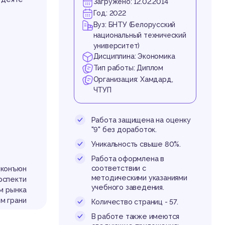
Загружено: 12.02.2014
Год: 2022
Вуз: БНТУ (Белорусский
национальный технический
университет)
Дисциплина: Экономика
Тип работы: Диплом
Организация: Хамдард,
ЧТУП
Работа защищена на оценку
"9" без доработок.
Уникальность свыше 80%.
Работа оформлена в
соответствии с
 конъюн
методическими указаниями
рспекти
учебного заведения.
м рынка
м грани
Количество страниц - 57.
ьшим ме
В работе также имеются
е досту