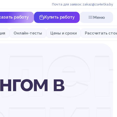
Почта для заявок: zakaz@za4etka.by
казать работу
Купить работу
Меню
ле
ция
Онлайн-тесты
Цены и сроки
Рассчитать сто
нгом в