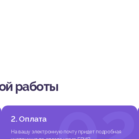
 осуществления деятельности, могут продемонстрировать рос
 повышения эффективности отдельных бизнес-процессов.
боты заключается в повышении роли и значимости процесса упр
румента повышения эффективности функционирования субъекто
 усиление рыночной конкуренции в стране и за рубежом опреде
рокого использования маркетинговых инструментов в деятельн
в с целью усиления влияния на потребительское поведение.
са внимания в сторону маркетинговой ориентации в случае с
том носит индивидуальный характер. В зависимости от масштаб
руктуры либо самостоятельно создают маркетинговые службы, 
паний-аутсорсеров, специализирующихся на консалтинговых услу
вой работы
ка практических и теоретических вопросов, раскрывающая осн
деятельности и процесса управления ей, является важной и ак
й современной организации.
1
02
– деятельность ЧТУП «Хамдард».
 – управление маркетингом ЧТУП «Хамдард».
ы – разработка направлений по совершенствованию системы 
2. Оплата
УП «Хамдард».
вленной цели необходимо решить следующие задачи:
На вашу электронную почту придет подробная
ть, содержание и направления маркетинговой деятельности;