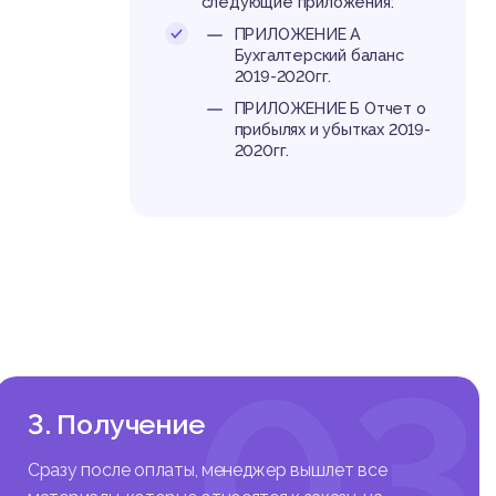
следующие приложения:
т конку
ПРИЛОЖЕНИЕ А
Бухгалтерский баланс
авления
2019-2020гг.
в хозяй
ляет не
ПРИЛОЖЕНИЕ Б Отчет о
прибылях и убытках 2019-
ости хо
2020гг.
 каждым
ов бизн
либо по
гах в о
овные а
туально
03
управле
3. Получение
Сразу после оплаты, менеджер вышлет все