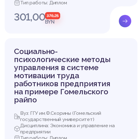
чение формирование с
Тип работы: Диплом
дажи, престижных нек
301,00
ических стимулов, нап
376,25
BYN
зработку эффективной ц
2 АНАЛИЗ УПРАВЛЕН
Социально-
2.1 Организационно-
психологические методы
управления в системе
Организационно-право
мотивации труда
ие. Открыть его могут
ЧТУП, уставный капита
работников предприятия
м, а только несут уб
на примере Гомельского
ской деятельностью м
райпо
Фирма осуществляет с
дом деятельности фир
Вуз: ГГУ им.Ф.Скорины (Гомельский
1) оптовая торговля п
государственный университет)
2) розничная торговля
Дисциплина: Экономика и управление на
Как и любая другая к
предприятии
еятельность, получает
Тип работы: Диплом