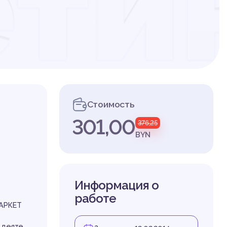
ти
Стоимость
301,00
376,25
из
BYN
Информация о
работе
АРКЕТ
 деяте