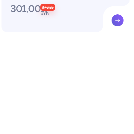
ной про
301,00
376,25
 эконом
BYN
цов; ра
едприят
 лица. В
ельства
иматель
вным ви
енную д
едства,