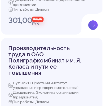
Дисциплина: Экономика и управление на
я основ
предприятии
ируется
Тип работы: Диплом
рыке [5,
301,00
376,25
нга: «М
BYN
 и испо
 прибыл
вленчес
Производительность
групп п
труда в ОАО
очно от
Полиграфкомбинат им. Я.
следующ
Коласа и пути ее
о с пот
повышения
деть вн
Вуз: ЧИУПП (Частный институт
прямого
управления и предпринимательства)
Дисциплина: Экономика организации
, напра
(предприятия)
ции соз
Тип работы: Диплом
 обеспе