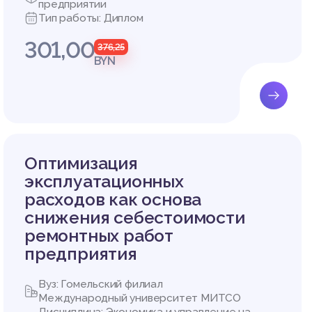
предприятии
 и прод
Тип работы: Диплом
шении и
301,00
нии воз
376,25
 предпр
BYN
которые
ие план
е смогу
 счёт с
, а так
Оптимизация
потребн
 данным
эксплуатационных
литику,
расходов как основа
 органи
снижения себестоимости
ремонтных работ
ии комп
устойчи
предприятия
я одной
 Это обу
Вуз: Гомельский филиал
ной поз
Международный университет МИТСО
 эконом