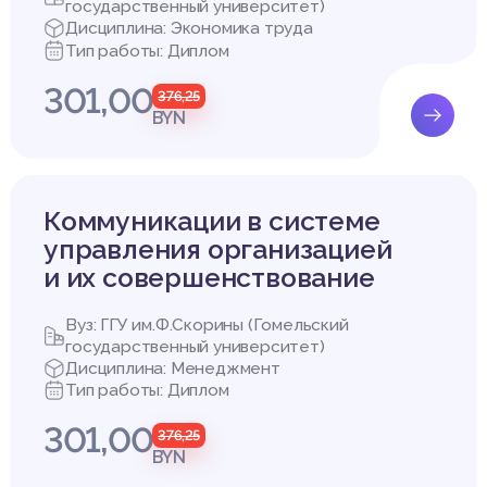
государственный университет)
 отдельных отраслей, в частности. На данной почве формируетс
Дисциплина: Экономика труда
анизации смогли не только удовлетворять спрос, который форм
Тип работы: Диплом
ется стимул для создания более качественного предложения на 
301,00
376,25
лог Д. Мак-Катрик выразил особенность современного маркети
BYN
с изучения и формирования потребительских запросов и оценок,
сов и средств фирмы для их удовлетворения в целях получения
зы потребителя» [1, с.13].
 следующее определение: маркетинг  это социальный и упра
Коммуникации в системе
енный на удовлетворение нужд и потребностей индивидуумов и 
управления организацией
я и обмена товарами [17, с.44].
 это способ убедить массы сделать покупку, большинство ошиб
и их совершенствование
нятие со сбытом и стимулированием. Разница заключается в 
азом, предполагает контакт лицом к лицу  продавец имеет дел
Вуз: ГГУ им.Ф.Скорины (Гомельский
лями.
государственный университет)
 средства массовой информации и другие способы, чтобы завла
Дисциплина: Менеджмент
огих людей  людей, которые могут вообще не иметь никакого 
Тип работы: Диплом
компании данного сбытовика.
ьность предприятия представляет собой комплекс мероприятий
301,00
376,25
ешней (по отношению к предприятию) среды; разработку концеп
BYN
и модернизации старых; планирование товародвижения и сбыта;