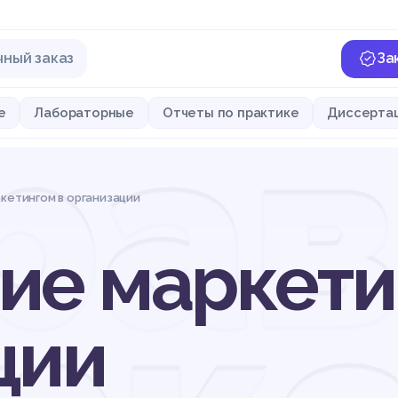
чный заказ
За
рав
е
Лабораторные
Отчеты по практике
Диссерта
кетингом в организации
ие маркети
ции