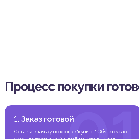
пные инструменты для
рентоспособности для
Актуальность темы ра
маркетингом как инст
ствования, поскольку
обходимость более ши
зяйствующих субъекто
Процедура смены фоку
экономическим субъек
еса, коммерческие ст
льзуются услугами ком
бласти маркетинга.
Процесс покупки гото
Комплексная разработ
спекты маркетинговой 
й проблемой для любо
0
Объект исследования 
Предмет исследования
Цель дипломной работ
1. Заказ готовой
ния маркетингом в ЧТ
Для достижения поста
Оставьте заявку по кнопке "купить ". Обязательно
- рассмотреть сущнос