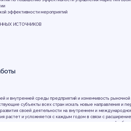
тии
ской эффективности мероприятий
ННЫХ ИСТОЧНИКОВ
аботы
ей и внутренней среды предприятий и изменчивость рыночной
йствующие субъекты всех стран искать новые направления и пе
 развития своей деятельности на внутреннем и международно
ция растет и усложняется с каждым годом в связи с расширение
рисутствием на внутреннем рынке иностранных компаний с бол
едения бизнеса. В этом случае организации, использующие вс