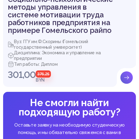
методы управления в
системе мотивации труда
работников предприятия на
примере Гомельского райпо
Вуз: ГГУ им.Ф.Скорины (Гомельский
государственный университет)
Дисциплина: Экономика и управление на
предприятии
Тип работы: Диплом
301,00
376,25
BYN
Не смогли найти
подходящую работу?
Оставьте заявку на необходимую студенческую
помощь, и мы обязательно свяжемся с вами в