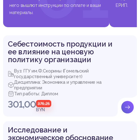
Выдержка из работы
него вышлют инструкции по оплате и ваши
ЕРИП.
материалы.
Себестоимость продукции и
ее влияние на ценовую
политику организации
Вуз: ГГУ им.Ф.Скорины (Гомельский
государственный университет)
Дисциплина: Экономика и управление на
предприятии
Тип работы: Диплом
301,00
376,25
BYN
Исследование и
экономическое обоснование