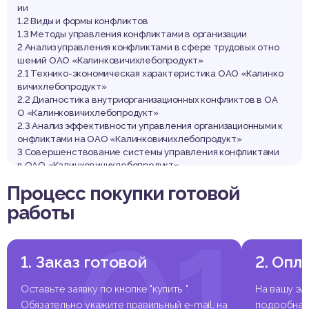
ии
1.2 Виды и формы конфликтов
1.3 Методы управления конфликтами в организации
2 Анализ управления конфликтами в сфере трудовых отно
шений ОАО «Калинковичихлебопродукт»
2.1 Технико-экономическая характеристика ОАО «Калинко
вичихлебопродукт»
2.2 Диагностика внутриорганизационных конфликтов в ОА
О «Калинковичихлебопродукт»
2.3 Анализ эффективности управления организационными к
онфликтами на ОАО «Калинковичихлебопродукт»
3 Совершенствование системы управления конфликтами
в ОАО «Калинковичихлебопродукт»
3.1 Мероприятия по сокращению количества конфликтов в
Процесс покупки готовой
ОАО «Калинковичихлебопродукт»
3.2 Внедрение программы адаптации для новых сотруднико
работы
в ОАО «Калинковичихлебопродукт»
01
Заключение
Список использованных источников
Приложения
1. Заказ готовой
2. Опл
Оставьте заявку по кнопке "купить ".
На вашу эл
Обязательно укажите правильный e-mail, на
подробная 