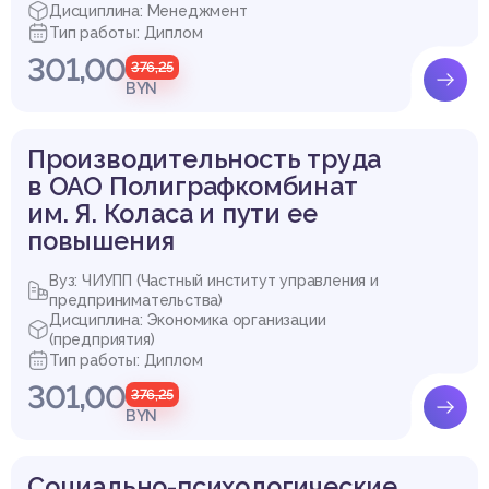
Дисциплина: Менеджмент
Тип работы: Диплом
301,00
376,25
BYN
Производительность труда
в ОАО Полиграфкомбинат
им. Я. Коласа и пути ее
повышения
Вуз: ЧИУПП (Частный институт управления и
предпринимательства)
Дисциплина: Экономика организации
(предприятия)
Тип работы: Диплом
301,00
376,25
BYN
Социально-психологические