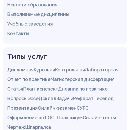
Новости образования
Выполняемые дисциплины
Учебные заведения
Контакты
Типы услуг
Дипломная
Курсовая
Контрольная
Лабораторная
Отчет по практике
Магистерская диссертация
Статья
План-конспект
Дневник по практике
Вопросы
Эссе
Доклад
Задачи
Реферат
Перевод
Презентация
Онлайн-экзамен
СУРС
Оформление по ГОСТ
Практикум
Онлайн-тесты
Чертеж
Шпаргалка