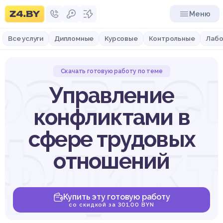
Меню
Все услуги
Дипломные
Курсовые
Контрольные
Лабо
равле
Скачать готовую работу по теме
Управление
конфликтами в
флик
сфере трудовых
отношений
Купить эту готовую работу
со скидкой за 301,00 BYN