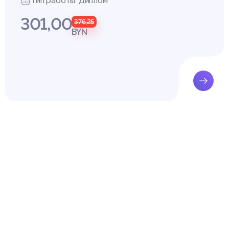
Тип работы: Диплом
301,00
376,25
BYN