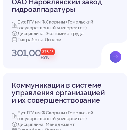
ОАО Наровлянский завод
гидроаппаратуры
Вуз: ГГУ им.Ф.Скорины (Гомельский
государственный университет)
Дисциплина: Экономика труда
Тип работы: Диплом
301,00
376,25
BYN
Коммуникации в системе
управления организацией
и их совершенствование
Вуз: ГГУ им.Ф.Скорины (Гомельский
государственный университет)
Дисциплина: Менеджмент