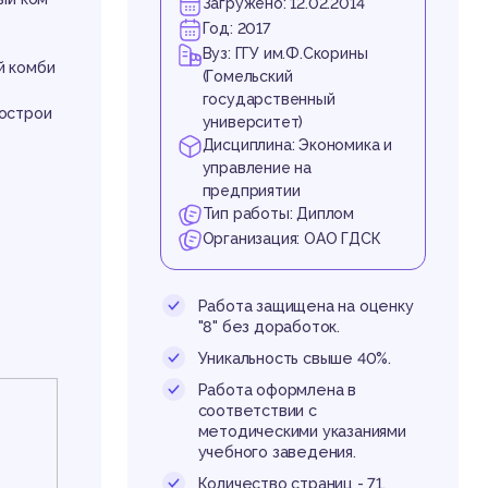
ше
Загружено: 12.02.2014
Год: 2017
»
Вуз: ГГУ им.Ф.Скорины
й комби
(Гомельский
государственный
острои
университет)
Дисциплина: Экономика и
управление на
предприятии
Тип работы: Диплом
им
Организация: ОАО ГДСК
Работа защищена на оценку
"8" без доработок.
Уникальность свыше 40%.
Работа оформлена в
соответствии с
методическими указаниями
учебного заведения.
Количество страниц - 71.