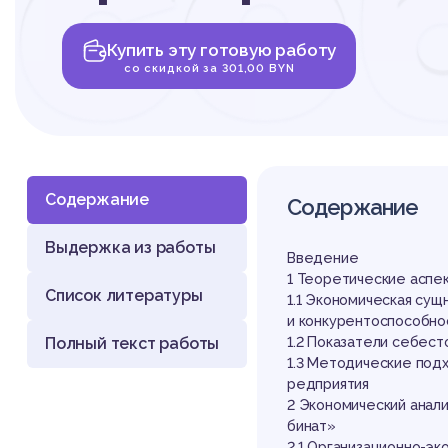
се
Купить эту готовую работу
пр
со скидкой за 301,00 BYN
Содержание
Содержание
Выдержка из работы
ор
Введение
1 Теоретические аспе
Список литературы
1.1 Экономическая сущ
и конкурентоспособн
Полный текст работы
1.2 Показатели себес
1.3 Методические под
редприятия
2 Экономический анал
бинат»
2.1 Организационно-э