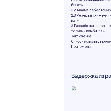
со
бинат»
2.2 Анализ себестоим
2.3 Резервы снижения
нат»
3 Разработка направл
тельный комбинат»
Заключение
Список использованны
Приложения
на
Выдержка из р