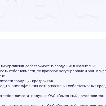
бес
оду
ган
кты управления себестоимостью продукции в организации
ность себестоимости, ее правовое регулирование и роль в укр
ости
тоимости продукции предприятия
ходы анализа эффективности управления себестоимостью прод
из себестоимости продукции ОАО «Гомельский домостроитель
кономическая характеристика ОАО «Гомельский домостроительн