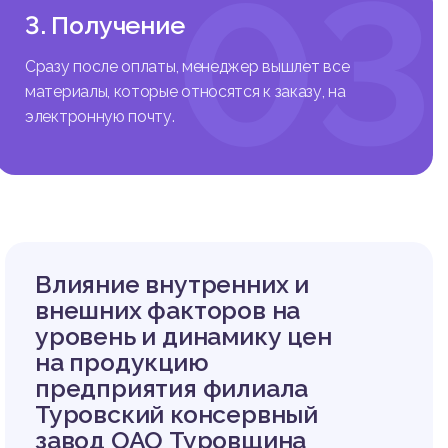
03
3. Получение
Сразу после оплаты, менеджер вышлет все
материалы, которые относятся к заказу, на
электронную почту.
Влияние внутренних и
внешних факторов на
уровень и динамику цен
на продукцию
предприятия филиала
Туровский консервный
завод ОАО Туровщина