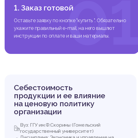
0
1. Заказ готовой
Оставьте заявку по кнопке "купить ". Обязательно
укажите правильный e-mail, на него вышлют
инструкции по оплате и ваши материалы.
Себестоимость
продукции и ее влияние
на ценовую политику
организации
Вуз: ГГУ им.Ф.Скорины (Гомельский
государственный университет)
Дисциплина: Экономика и управление на