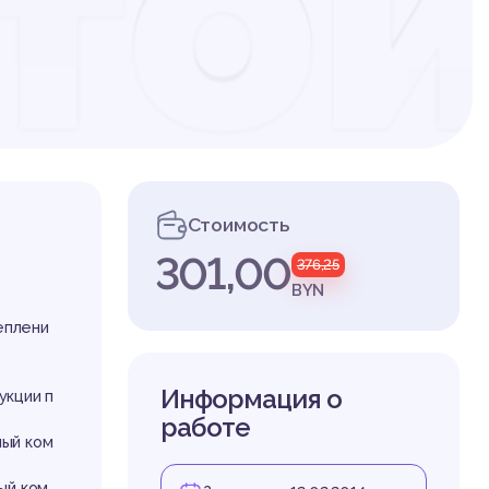
то
кц
Стоимость
301,00
376,25
иза
BYN
еплени
Информация о
укции п
работе
ный ком
ый ком