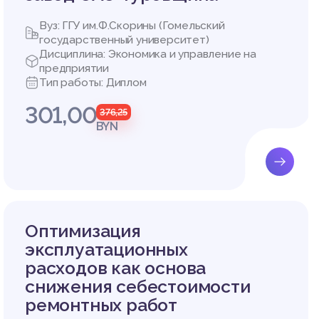
Вуз: ГГУ им.Ф.Скорины (Гомельский
государственный университет)
Дисциплина: Экономика и управление на
предприятии
Тип работы: Диплом
301,00
376,25
BYN
Оптимизация
эксплуатационных
расходов как основа
снижения себестоимости
ремонтных работ