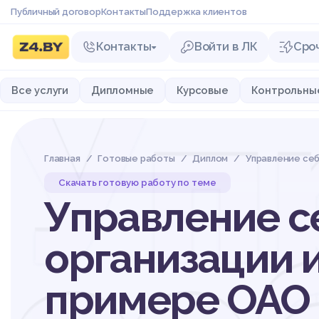
Публичный договор
Контакты
Поддержка клиентов
Контакты
Войти в ЛК
Сро
Уп
Все услуги
Дипломные
Курсовые
Контрольны
Главная
Готовые работы
Диплом
Управление се
Скачать готовую работу по теме
Управление с
организации 
примере ОАО