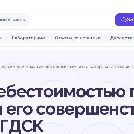
чный заказ
За
рав
е
Лабораторные
Отчеты по практике
Диссерта
бестоимостью продукции в организации и его совершенствование 
ебестоимостью 
и его совершенс
 ГДСК