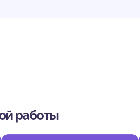
СК
вой работы