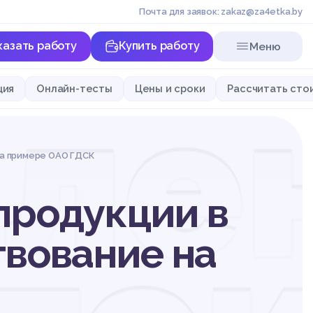
Почта для заявок: zakaz@za4etka.by
казать работу
Купить работу
Меню
ле
ция
Онлайн-тесты
Цены и сроки
Рассчитать сто
на примере ОАО ГДСК
продукции в
твование на