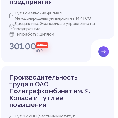
предприятия
Вуз: Гомельский филиал
Международный университет МИТСО
Дисциплина: Экономика и управление на
предприятии
Тип работы: Диплом
301,00
376,25
BYN
Производительность
труда в ОАО
Полиграфкомбинат им. Я.
Коласа и пути ее
повышения
Вуз: ЧИУПП (Частный институт