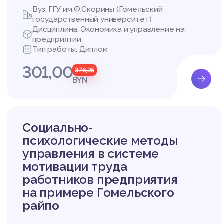
Вуз: ГГУ им.Ф.Скорины (Гомельский
государственный университет)
Дисциплина: Экономика и управление на
предприятии
Тип работы: Диплом
301,00
376,25
BYN
Социально-
психологические методы
управления в системе
мотивации труда
работников предприятия
на примере Гомельского
райпо