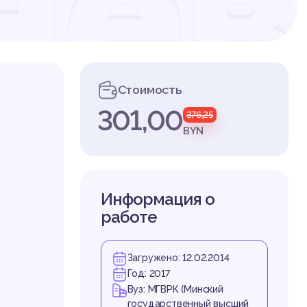
нев
Стоимость
301,00
376,25
BYN
Информация о
работе
Загружено: 12.02.2014
Год: 2017
Вуз: МГВРК (Минский
государственный высший