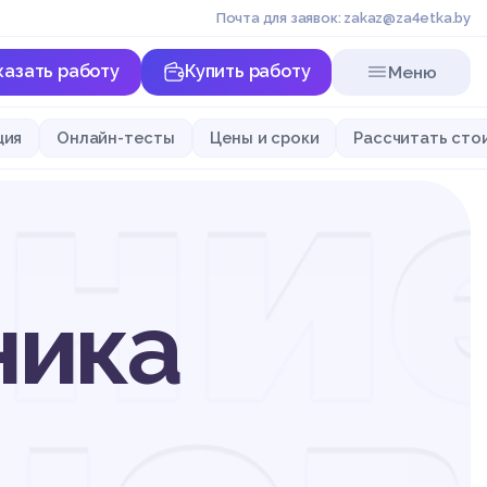
Почта для заявок: zakaz@za4etka.by
казать работу
Купить работу
Меню
ни
ция
Онлайн-тесты
Цены и сроки
Рассчитать сто
ника