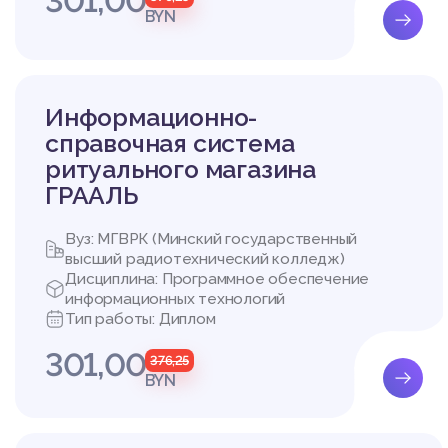
301,00
BYN
Информационно-
справочная система
ритуального магазина
ГРААЛЬ
Вуз: МГВРК (Минский государственный
высший радиотехнический колледж)
Дисциплина: Программное обеспечение
информационных технологий
Тип работы: Диплом
301,00
376,25
BYN