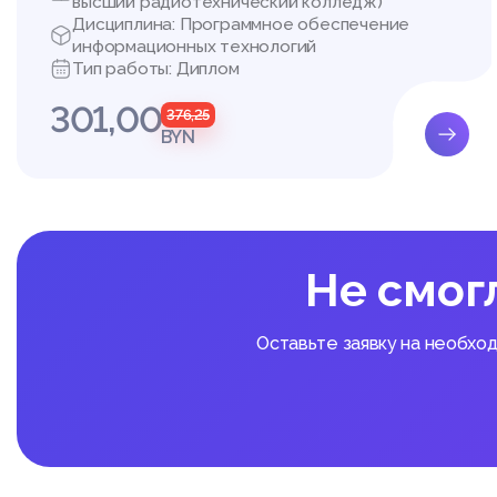
высший радиотехнический колледж)
Дисциплина: Программное обеспечение
информационных технологий
Тип работы: Диплом
301,00
376,25
BYN
Не смог
Оставьте заявку на необхо