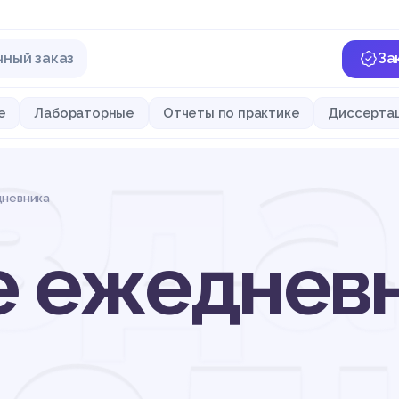
чный заказ
За
зда
е
Лабораторные
Отчеты по практике
Диссерта
дневника
е ежеднев