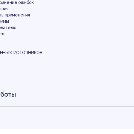
транение ошибок
ения
сть применения
аммы
зователю
ел
ННЫХ ИСТОЧНИКОВ
аботы