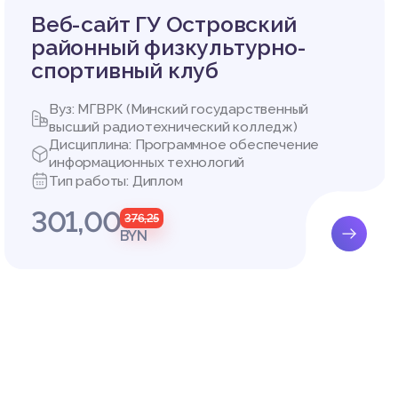
Веб-сайт ГУ Островский
районный физкультурно-
спортивный клуб
Вуз: МГВРК (Минский государственный
высший радиотехнический колледж)
Дисциплина: Программное обеспечение
информационных технологий
Тип работы: Диплом
301,00
376,25
BYN