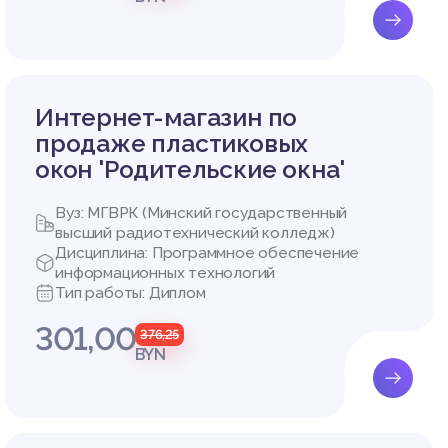
Интернет-магазин по
продаже пластиковых
окон 'Родительские окна'
Вуз: МГВРК (Минский государственный
высший радиотехнический колледж)
Дисциплина: Программное обеспечение
информационных технологий
Тип работы: Диплом
301,00
376,25
BYN