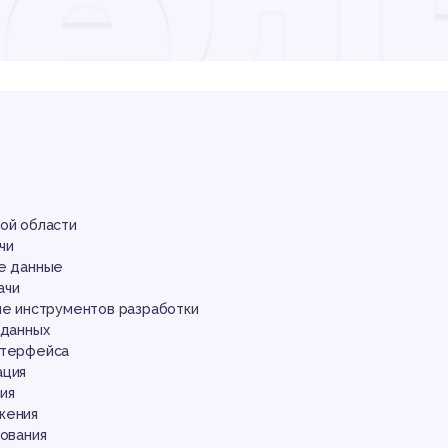
ед
ной области
чи
ые данные
ачи
ие инструментов разработки
 данных
нтерфейса
ация
ия
жения
рования