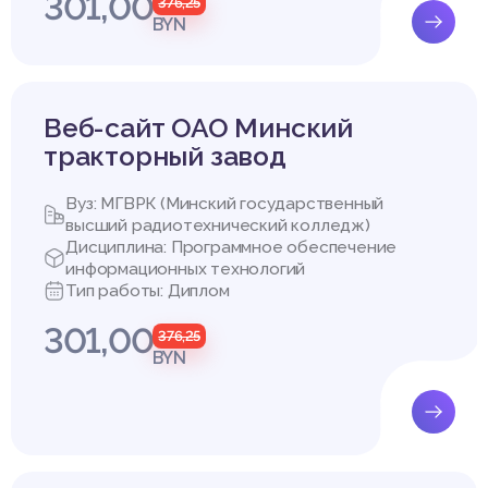
301,00
376,25
BYN
Веб-сайт ОАО Минский
тракторный завод
Вуз: МГВРК (Минский государственный
высший радиотехнический колледж)
Дисциплина: Программное обеспечение
информационных технологий
Тип работы: Диплом
301,00
376,25
BYN