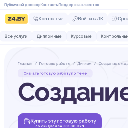
Публичный договор
Контакты
Поддержка клиентов
Контакты
Войти в ЛК
Сро
Со
Все услуги
Дипломные
Курсовые
Контрольны
Главная
Готовые работы
Диплом
Создание еже
Скачать готовую работу по теме
Создани
Купить эту готовую работу
со скидкой за 301,00 BYN