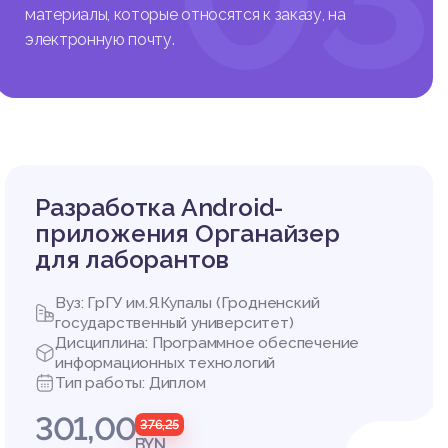
материалы, которые относятся к заказу, на
электронную почту.
Разработка Android-
приложения Органайзер
для лаборантов
Вуз: ГрГУ им.Я.Купалы (Гродненский
государственный университет)
Дисциплина: Программное обеспечение
информационных технологий
Тип работы: Диплом
301,00
376,25
BYN