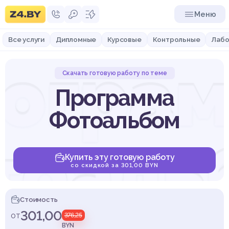
Меню
Все услуги
Дипломные
Курсовые
Контрольные
Лабо
огра
Скачать готовую работу по теме
Программа
Фотоальбом
тоаль
Купить эту готовую работу
со скидкой за 301,00 BYN
Стоимость
301,00
от
376,25
BYN