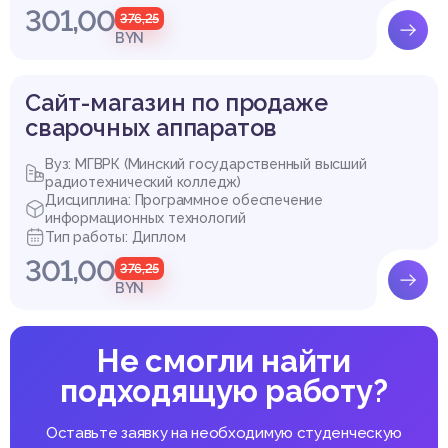
301,00
376,25
BYN
Сайт-магазин по продаже
сварочных аппаратов
Вуз: МГВРК (Минский государственный высший
радиотехнический колледж)
Дисциплина: Программное обеспечение
информационных технологий
Тип работы: Диплом
301,00
376,25
BYN
Не смогли найти
подходящую работу?
Оставьте заявку на необходимую студенческую