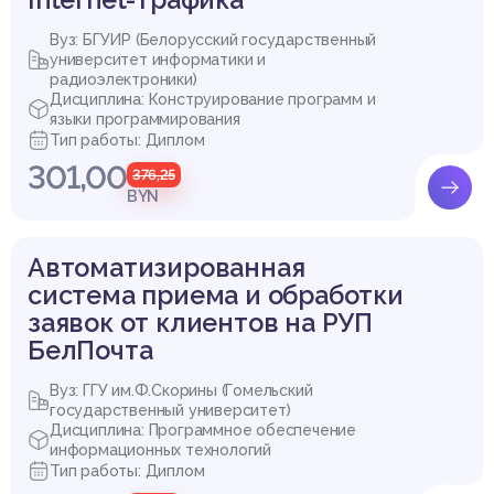
5.2 МЕТОДИКА РАСЧЕТА ЦЕНА И ПРИБЫЛИ НА ПС
5.3 МЕТОДИКА РАСЧЕТА ЭКОНОМИЧЕСКОГО ЭФФЕКТА ОТ
Вуз: БГУИР (Белорусский государственный
ПРИМЕНЕНИЯ ПС У ПОЛЬЗОВАТЕЛЯ
университет информатики и
5.4 ВЫВОД
радиоэлектроники)
6 ОХРАНА ТРУДА
Дисциплина: Конструирование программ и
ЗАКЛЮЧЕНИЕ
языки программирования
СПИСОК ИСПОЛЬЗОВАННЫХ ИСТОЧНИКОВ
Тип работы: Диплом
ПРИЛОЖЕНИЕ 1. ЛИСТИНГ ФАЙЛА
301,00
376,25
BYN
Выдержка из работы
Автоматизированная
система приема и обработки
заявок от клиентов на РУП
БелПочта
Вуз: ГГУ им.Ф.Скорины (Гомельский
государственный университет)
Дисциплина: Программное обеспечение
информационных технологий
Тип работы: Диплом