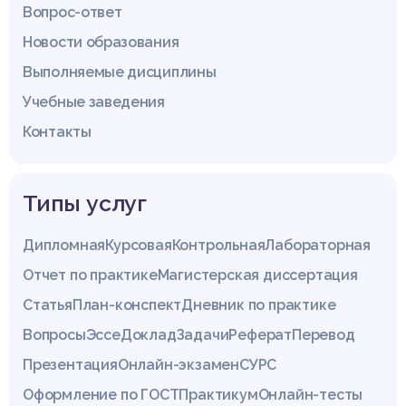
Вопрос-ответ
Новости образования
Выполняемые дисциплины
Учебные заведения
Контакты
Типы услуг
Дипломная
Курсовая
Контрольная
Лабораторная
Отчет по практике
Магистерская диссертация
Статья
План-конспект
Дневник по практике
Вопросы
Эссе
Доклад
Задачи
Реферат
Перевод
Презентация
Онлайн-экзамен
СУРС
Оформление по ГОСТ
Практикум
Онлайн-тесты