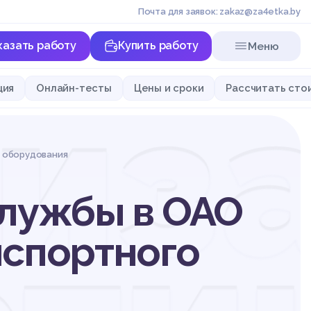
Почта для заявок: zakaz@za4etka.by
казать работу
Купить работу
Меню
из
ция
Онлайн-тесты
Цены и сроки
Рассчитать сто
о оборудования
службы в ОАО
нспортного