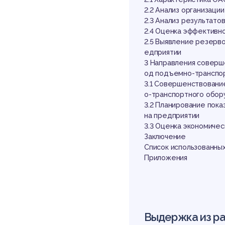
по
2.2 Анализ организаци
2.3 Анализ результат
2.4 Оценка эффективн
2.5 Выявление резерв
едприятии
3 Направления соверш
од подъемно-транспо
3.1 Совершенствовани
о-транспортного обо
тр
3.2 Планирование пок
на предприятии
3.3 Оценка экономиче
Заключение
Список использованны
Приложения
Выдержка из р