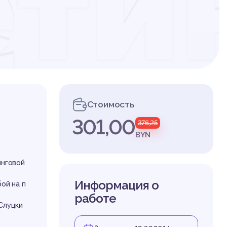
ти
ы 
Стоимость
301,00
376,25
ий
BYN
инговой
Информация о
ой на п
работе
Слуцки