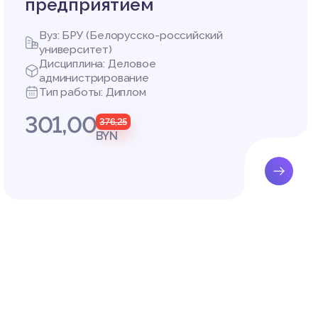
предприятием
Вуз: БРУ (Белорусско-российский
университет)
Дисциплина: Деловое
администрирование
Тип работы: Диплом
301,00
376,25
BYN