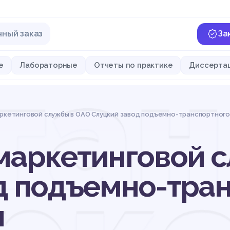
чный заказ
За
ган
е
Лабораторные
Отчеты по практике
Диссерта
аркетинговой службы в ОАО Слуцкий завод подъемно-транспортног
маркетинговой 
д подъемно-тра
я