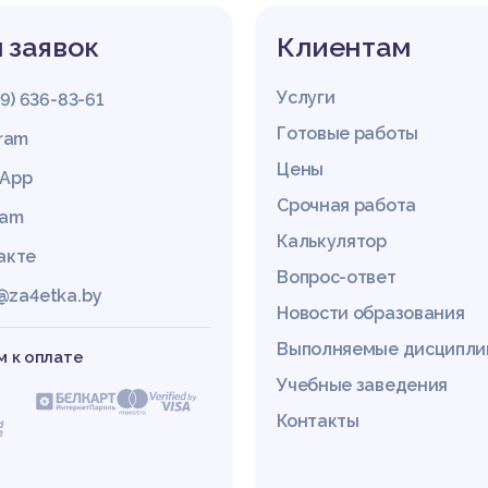
 заявок
Клиентам
Услуги
29) 636-83-61
Готовые работы
gram
Цены
App
Срочная работа
ram
Калькулятор
акте
Вопрос-ответ
@za4etka.by
Новости образования
Выполняемые дисципл
 к оплате
Учебные заведения
Контакты