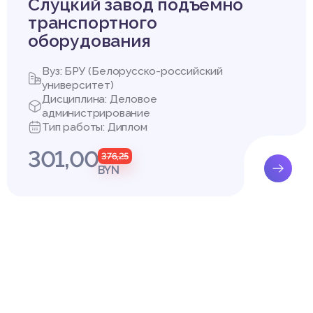
Слуцкий завод подъемно
транспортного
оборудования
Вуз: БРУ (Белорусско-российский
университет)
Дисциплина: Деловое
администрирование
Тип работы: Диплом
301,00
376,25
BYN