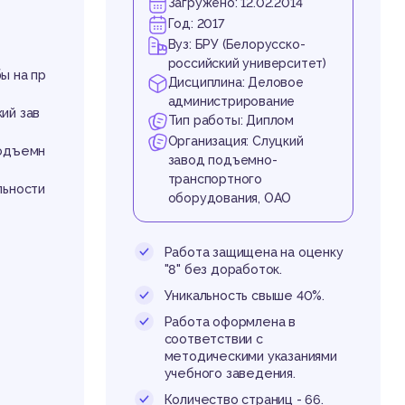
мн
Загружено: 12.02.2014
Год: 2017
Вуз: БРУ (Белорусско-
российский университет)
ы на пр
Дисциплина: Деловое
администрирование
ий зав
Тип работы: Диплом
Организация: Слуцкий
подъемн
завод подъемно-
транспортного
по
льности
оборудования, ОАО
Работа защищена на оценку
"8" без доработок.
Уникальность свыше 40%.
Работа оформлена в
соответствии с
методическими указаниями
учебного заведения.
Количество страниц - 66.