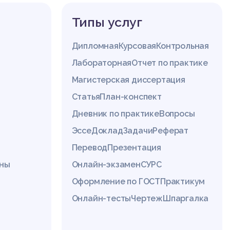
Типы услуг
Дипломная
Курсовая
Контрольная
Лабораторная
Отчет по практике
Магистерская диссертация
Статья
План-конспект
Дневник по практике
Вопросы
Эссе
Доклад
Задачи
Реферат
Перевод
Презентация
ины
Онлайн-экзамен
СУРС
Оформление по ГОСТ
Практикум
Онлайн-тесты
Чертеж
Шпаргалка