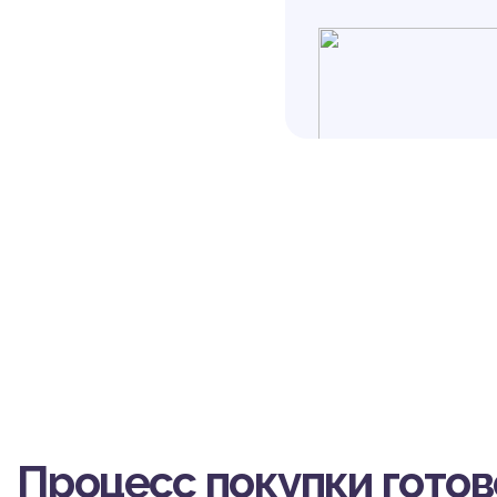
об
Процесс покупки гото