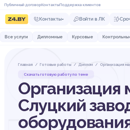
Публичный договор
Контакты
Поддержка клиентов
Контакты
Войти в ЛК
Сро
Ор
Все услуги
Дипломные
Курсовые
Контрольны
Главная
Готовые работы
Диплом
Организация м
Скачать готовую работу по теме
Организация 
Слуцкий заво
оборудовани