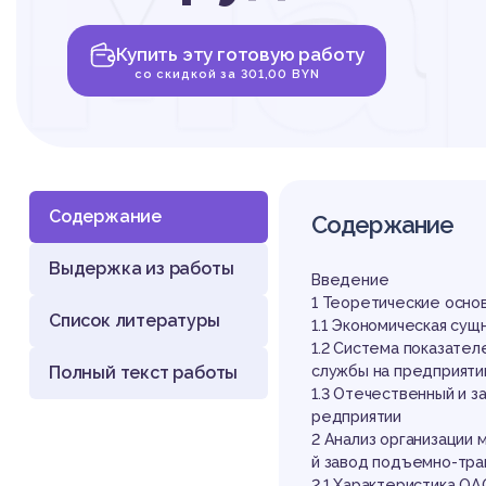
ма
Купить эту готовую работу
сл
со скидкой за 301,00 BYN
Содержание
Содержание
Выдержка из работы
Сл
Введение
1 Теоретические осно
Список литературы
1.1 Экономическая су
1.2 Система показател
Полный текст работы
службы на предприят
1.3 Отечественный и з
редприятии
2 Анализ организации
й завод подъемно-тр
2.1 Характеристика О