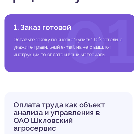
0
1. Заказ готовой
Оставьте заявку по кнопке "купить ". Обязательно
укажите правильный e-mail, на него вышлют
инструкции по оплате и ваши материалы.
Оплата труда как объект
анализа и управления в
ОАО Шкловский
агросервис