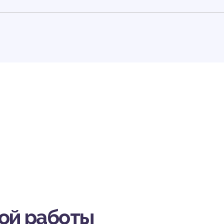
ору
вой работы