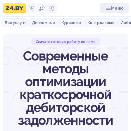
Меню
Все услуги
Дипломные
Курсовые
Контрольные
Лабо
реме
Скачать готовую работу по теме
Современные
методы
метод
оптимизации
краткосрочной
дебиторской
задолженности