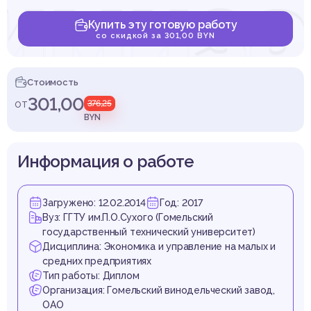
имиз
Купить эту готовую работу
со скидкой за 301,00 BYN
коср
Стоимость
301,00
от
376,25
BYN
Информация о работе
итор
Загружено: 12.02.2014
Год: 2017
Вуз: ГГТУ им.П.О.Сухого (Гомельский
государственный технический университет)
Дисциплина: Экономика и управление на малых и
средних предприятиях
Тип работы: Диплом
Организация: Гомельский винодельческий завод,
ОАО