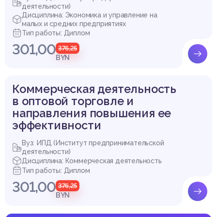
деятельности)
Выдержка из работы
Дисциплина: Экономика и управление на
малых и средних предприятиях
Тип работы: Диплом
301,00
376,25
BYN
Коммерческая деятельность
в оптовой торговле и
направления повышения ее
эффективности
Вуз: ИПД (Институт предпринимательской
деятельности)
Дисциплина: Коммерческая деятельность
Тип работы: Диплом
301,00
376,25
BYN