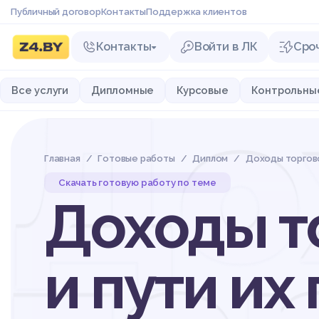
Публичный договор
Контакты
Поддержка клиентов
Контакты
Войти в ЛК
Сро
До
Все услуги
Дипломные
Курсовые
Контрольны
Главная
Готовые работы
Диплом
Доходы торгово
Скачать готовую работу по теме
Доходы т
и пути и