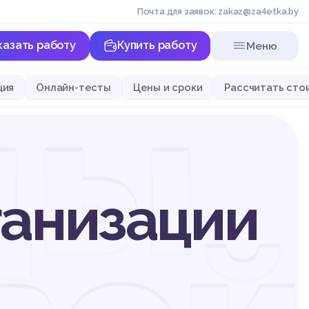
Почта для заявок: zakaz@za4etka.by
казать работу
Купить работу
Меню
ды
ция
Онлайн-тесты
Цены и сроки
Рассчитать сто
ганизации