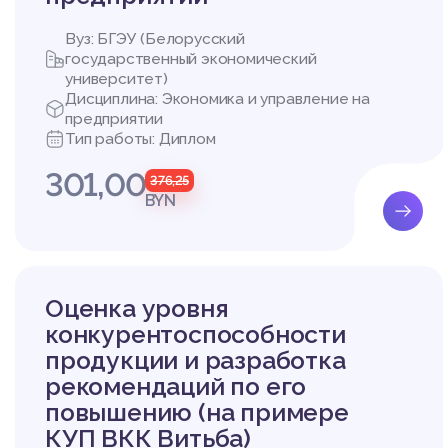
Вуз: БГЭУ (Белорусский
государственный экономический
университет)
Дисциплина: Экономика и управление на
предприятии
Тип работы: Диплом
301,00
376,25
BYN
Оценка уровня
конкурентоспособности
продукции и разработка
рекомендаций по его
повышению (на примере
КУП ВКК Витьба)