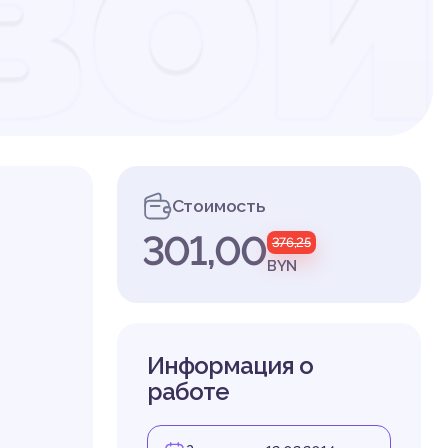
вой
из
Стоимость
301,00
376,25
 их
BYN
Информация о
работе