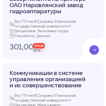
ОАО Наровлянский завод
гидроаппаратуры
Вуз: ГГУ им.Ф.Скорины (Гомельский
государственный университет)
Дисциплина: Экономика труда
Тип работы: Диплом
301,00
376,25
BYN
Коммуникации в системе
управления организацией
и их совершенствование
Вуз: ГГУ им.Ф.Скорины (Гомельский
государственный университет)
Дисциплина: Менеджмент