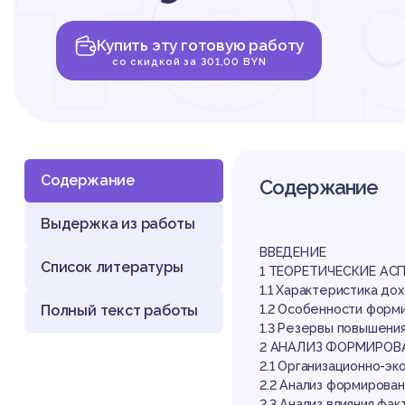
то
Купить эту готовую работу
ор
со скидкой за 301,00 BYN
Содержание
Содержание
Выдержка из работы
и п
ВВЕДЕНИЕ
Список литературы
1 ТЕОРЕТИЧЕСКИЕ А
1.1 Характеристика до
Полный текст работы
1.2 Особенности форми
1.3 Резервы повышени
2 АНАЛИЗ ФОРМИРОВ
2.1 Организационно-э
2.2 Анализ формирова
2.3 Анализ влияния ф