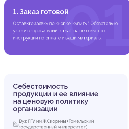
0
1. Заказ готовой
Оставьте заявку по кнопке "купить ". Обязательно
укажите правильный e-mail, на него вышлют
инструкции по оплате и ваши материалы.
Себестоимость
продукции и ее влияние
на ценовую политику
организации
Вуз: ГГУ им.Ф.Скорины (Гомельский
государственный университет)