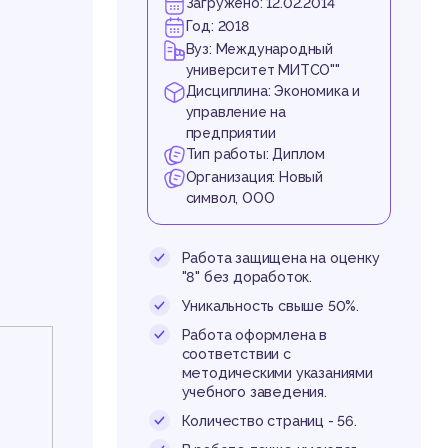
ше
Загружено: 12.02.2014
Год: 2018
Вуз: Международный
университет МИТСО""
Дисциплина: Экономика и
управление на
предприятии
Тип работы: Диплом
Организация: Новый
символ, ООО
Работа защищена на оценку
"8" без доработок.
Уникальность свыше 50%.
Работа оформлена в
соответствии с
методическими указаниями
учебного заведения.
Количество страниц - 56.