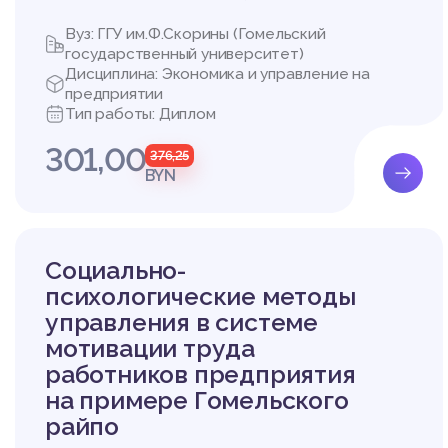
Вуз: ГГУ им.Ф.Скорины (Гомельский
государственный университет)
Дисциплина: Экономика и управление на
предприятии
Тип работы: Диплом
301,00
376,25
BYN
Социально-
психологические методы
управления в системе
мотивации труда
работников предприятия
на примере Гомельского
райпо