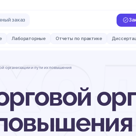
чный заказ
За
хо
е
Лабораторные
Отчеты по практике
Диссерта
й организации и пути их повышения
орговой ор
х повышения