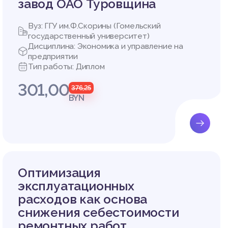
завод ОАО Туровщина
Вуз: ГГУ им.Ф.Скорины (Гомельский
государственный университет)
Дисциплина: Экономика и управление на
предприятии
Тип работы: Диплом
301,00
376,25
BYN
Оптимизация
эксплуатационных
расходов как основа
снижения себестоимости
ремонтных работ