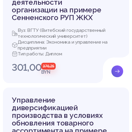
деятельности
организации на примере
Сенненского РУП ЖКХ
Вуз: ВГТУ (Витебский государственный
технологический университет)
Дисциплина: Экономика и управление на
предприятии
Тип работы: Диплом
301,00
376,25
BYN
Управление
диверсификацией
производства в условиях
обновления товарного
ассортимента на примере