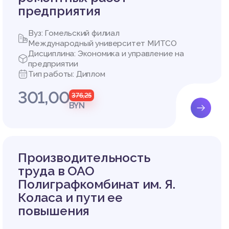
предприятия
Вуз: Гомельский филиал
Международный университет МИТСО
Дисциплина: Экономика и управление на
предприятии
Тип работы: Диплом
301,00
376,25
BYN
Производительность
труда в ОАО
Полиграфкомбинат им. Я.
Коласа и пути ее
повышения