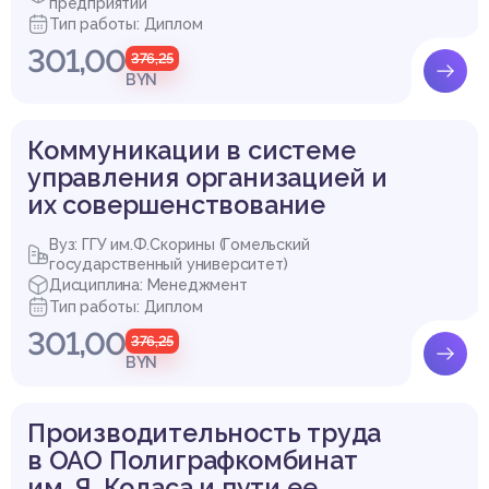
предприятии
Тип работы: Диплом
301,00
376,25
BYN
Коммуникации в системе
управления организацией и
их совершенствование
Вуз: ГГУ им.Ф.Скорины (Гомельский
государственный университет)
Дисциплина: Менеджмент
Тип работы: Диплом
301,00
376,25
BYN
Производительность труда
в ОАО Полиграфкомбинат
им. Я. Коласа и пути ее