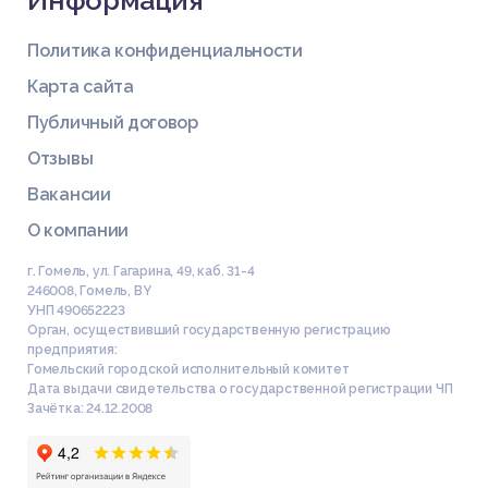
Информация
Политика конфиденциальности
Карта сайта
Публичный договор
Отзывы
Вакансии
О компании
г. Гомель, ул. Гагарина, 49, каб. 31-4
246008
,
Гомель
,
BY
УНП 490652223
Список литературы
Орган, осуществивший государственную регистрацию
предприятия:
Гомельский городской исполнительный комитет
Дата выдачи свидетельства о государственной регистрации ЧП
1 Рыковский, И.М. Аудит инновационного менеджмента / И.
Зачётка: 24.12.2008
М. Рыковский // Наука и инновации. – 2016. – № 11. – С. 47–5
0.
2 Кудашов, В.И. Экономика и управление инновациями : уче
б. пособие для вузов / В.И. Кудашов. – Минск: ИВЦ Минфин