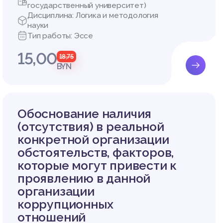
казывая
государственный университет)
Дисциплина: Логика и методология
 провед
науки
Тип работы: Эссе
 неблаг
 поняти
15,00
18,75
оритеты
BYN
вы – ре
Обоснование наличия
(отсутствия) в реальной
конкретной организации
обстоятельств, факторов,
еруш. –
которые могут привести к
проявлению в данной
 / В. Г.
организации
2014. –
коррупционных
нешнеэк
отношений
я коопе