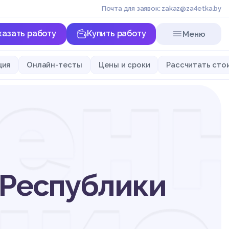
Почта для заявок: zakaz@za4etka.by
казать работу
Купить работу
Меню
енн
ция
Онлайн-тесты
Цены и сроки
Рассчитать сто
 Республики