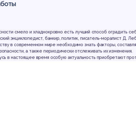
зоп
аботы
асности смело и хладнокровно есть лучший способ оградить себ
нский энциклопедист, банкир, политик, писатель-моралист Д. Ле
ству в современном мире необходимо знать факторы, составл
зопасности, а также периодически отслеживать их изменения.
усь в настоящее время особую актуальность приобретают про
спу
 интегрированием в мировое хозяйство и созданием своей со
хозяйствования, основанной на принципах рыночных отношений
опроса обеспечения экономической безопасности обусловлена
в стране проходило очень много реформ, которые изменили сут
 страны.
– рассмотреть аспекты внутренней и внешней угрозы эконом
ики Беларусь.
КИ УГРОЗ ЭКОНОМИЧЕСКОЙ БЕЗОПАСНОСТИ РЕСПУБЛИКИ Б