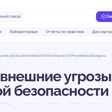
чный заказ
За
утр
е
Лабораторные
Отчеты по практике
Диссерта
шние угрозы экономической безопасности Республики Беларусь
 внешние угрозы
й безопасности