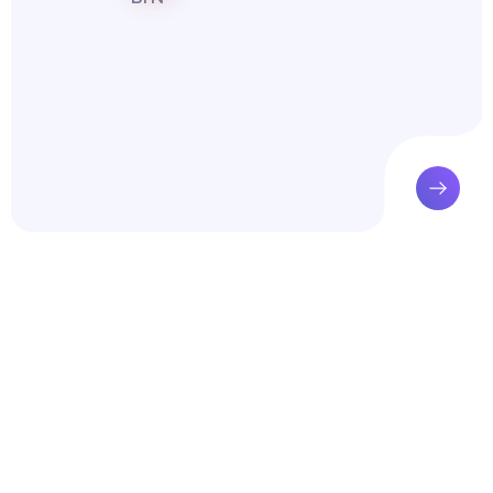
. 22–27.
Глобальные тренды и их влияние на Беларусь / А.М. Заборовский 
. – № 7. –С. 18–20.
стический комитет [Электронный ресурс] http://www.belstat.go
нцепции национальной безопасности Республики Беларусь [Эле
идента Респ. Беларусь, 9 нояб. 2010 г.,№ 575 : в ред. Указа През
01.2014 г. № 49 // ЭТАЛОН. Законодательство Республики Белару
рм. Респ. Беларусь. – Минск, 2014.
КИ УГРОЗ ЭКОНОМИЧЕСКОЙ БЕЗОПАСНОСТИ РЕСПУБЛИКИ БЕЛ
ЧНИКИ УГРОЗ ЭКОНОМИЧЕСКОЙ БЕЗОПАСНОСТИ РЕСПУБЛИКИ 
Купить эту работу
ННЫХ ИСТОЧНИКОВ