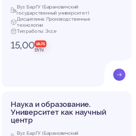
Вуз: БарГУ (Барановичский
сугубля
государственный университет)
Дисциплина: Производственные
кономик
технологии
аров.
Тип работы: Эссе
еторгов
ий
15,00
18,75
естност
BYN
енствов
а;
 снижает
 и фина
Наука и образование.
Университет как научный
трализа
 безопа
центр
ч.
 подгот
Вуз: БарГУ (Барановичский