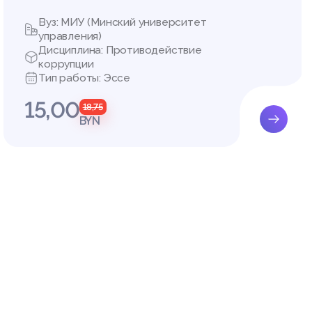
Вуз: МИУ (Минский университет
// Фина
управления)
Дисциплина: Противодействие
v.by.
коррупции
ктронн
Тип работы: Эссе
идента
сь / На
15,00
18,75
BYN
АРУСЬ
БЕЛАРУ