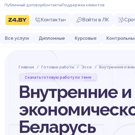
Публичный договор
Контакты
Поддержка клиентов
Контакты
Войти в ЛК
Сро
Вн
Все услуги
Дипломные
Курсовые
Контрольны
Главная
Готовые работы
Эссе
Внутренние и вне
Скачать готовую работу по теме
Внутренние и
экономическо
Беларусь