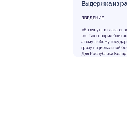
бе
Выдержка из р
ВВЕДЕНИЕ
«Взглянуть в глаза оп
е». Так говорил брита
этому любому государ
грозу национальной бе
Для Республики Белар
Ре
ия между проблемами:
ой целостной системы 
Также актуальность в
то в последние годы 
нципы всей экономики
Цель данной работы 
безопасности Республ
1 ВНЕШНИЕ ИСТОЧНИ
Ь