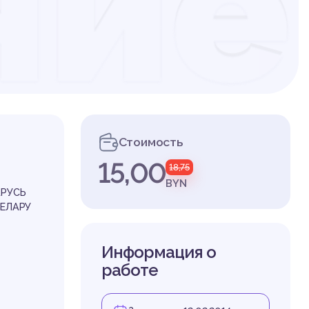
ние
ы
Стоимость
15,00
18,75
ми
BYN
АРУСЬ
БЕЛАРУ
Информация о
работе