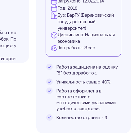
ас
Загружено: 12.02.2014
Год: 2018
Вуз: БарГУ (Барановичский
государственный
университет)
я от не
Дисциплина: Национальная
ббок. По
экономика
яющие у
Тип работы: Эссе
тивореч
бл
бственн
Работа защищена на оценку
.
"8" без доработок.
 тем, ч
Уникальность свыше 40%.
ь и при
Работа оформлена в
соответствии с
ической
методическими указаниями
учебного заведения.
Количество страниц - 9.
ЕЛАРУС