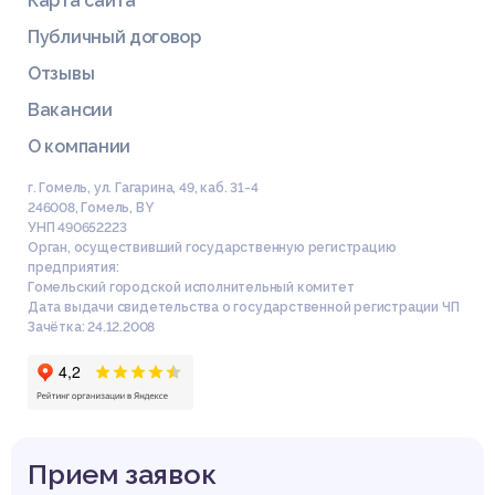
Карта сайта
2 ОБЯЗАННОСТИ ГРАЖДАН В ОБЛАСТИ ОХРАНЫ ОКРУЖАЮ
Купить эту работу
ЩЕЙ СРЕДЫ
Публичный договор
3 ГАРАНТИИ ЭКОЛОГИЧЕСКИХ ПРАВ ГРАЖДАН
Отзывы
ЗАКЛЮЧЕНИЕ
СПИСОК ИСПОЛЬЗОВАННЫХ ИСТОЧНИКОВ
Вакансии
О компании
г. Гомель, ул. Гагарина, 49, каб. 31-4
246008
,
Гомель
,
BY
УНП 490652223
Орган, осуществивший государственную регистрацию
предприятия:
Гомельский городской исполнительный комитет
Дата выдачи свидетельства о государственной регистрации ЧП
Зачётка: 24.12.2008
Прием заявок