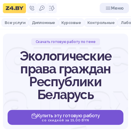
Меню
Все услуги
Дипломные
Курсовые
Контрольные
Лабо
огич
Скачать готовую работу по теме
Экологические
права граждан
ва гра
Республики
Беларусь
Купить эту готовую работу
со скидкой за 15,00 BYN