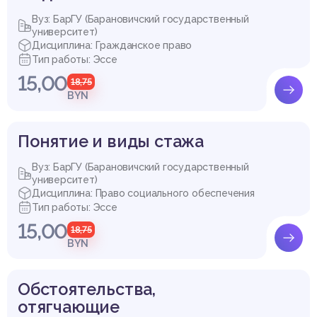
спублики Беларусь.
Вуз: БарГУ (Барановичский государственный
университет)
Дисциплина: Гражданское право
Тип работы: Эссе
ЗАКЛЮЧЕНИЕ
15,00
18,75
Проанализировав экологические права граждан Республик
BYN
и Беларусь, можно сделать следующие выводы:
1. Проблема реализации экологических прав человека волн
ует человечество вот уже не один век. Мы считаем, что эк
Понятие и виды стажа
ологические права человека необходимо выделить в отде
льную категорию. Например, М.М. Бринчук понимает под ни
Вуз: БарГУ (Барановичский государственный
ми «признанные и закрепленные в законодательстве права
университет)
индивида, обеспечивающие удовлетворение разнообразн
Дисциплина: Право социального обеспечения
ых потребностей человека при взаимодействии с природо
Тип работы: Эссе
й».
15,00
2. В соответствии со ст. 46 Конституции Республики Белар
18,75
усь: «Каждый имеет право на благоприятную окружающую
BYN
среду и на возмещение вреда, причиненного нарушением э
того права». Конституция Республики Беларусь является п
равовой основой экологических прав граждан страны.
Обстоятельства,
3. Граждане Республики Беларусь наделены не только пра
отягчающие
вами в области охраны окружающей среды, но и определе