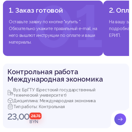
01
1. Заказ готовой
2. Опл
Оставьте заявку по кнопке "купить ".
На вашу эл
Обязательно укажите правильный e-mail, на
подробная 
него вышлют инструкции по оплате и ваши
ЕРИП.
материалы.
Контрольная работа
Международная экономика
Вуз: БрГТУ (Брестский государственный
технический университет)
Дисциплина: Международная экономика
Тип работы: Контрольная
23,00
28,75
BYN