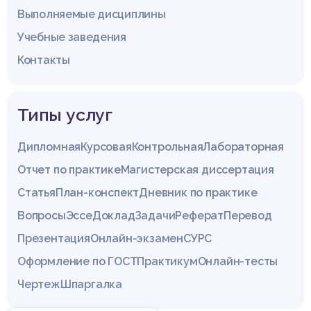
Выполняемые дисциплины
Учебные заведения
Контакты
Типы услуг
Дипломная
Курсовая
Контрольная
Лабораторная
Отчет по практике
Магистерская диссертация
Статья
План-конспект
Дневник по практике
Вопросы
Эссе
Доклад
Задачи
Реферат
Перевод
Презентация
Онлайн-экзамен
СУРС
Оформление по ГОСТ
Практикум
Онлайн-тесты
Чертеж
Шпаргалка