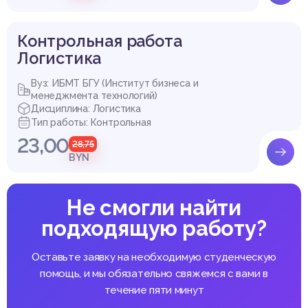
Контрольная работа
Логистика
Вуз: ИБМТ БГУ (Институт бизнеса и
менеджмента технологий)
Дисциплина: Логистика
Тип работы: Контрольная
23,00
28,75
BYN
Не смогли найти
подходящую работу?
Оставьте заявку на необходимую студенческую
помощь, и мы обязательно свяжемся с вами в
течение пяти минут