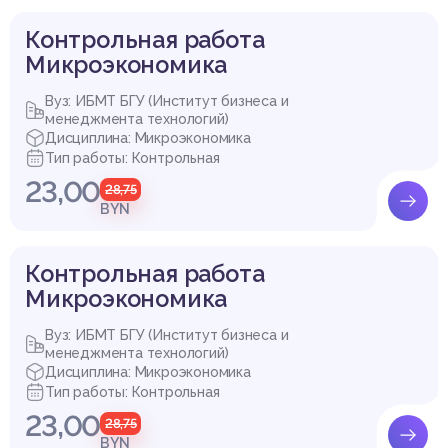
Контрольная работа
Микроэкономика
Вуз: ИБМТ БГУ (Институт бизнеса и
менеджмента технологий)
Дисциплина: Микроэкономика
Список литературы
Тип работы: Контрольная
23,00
28,75
1. Потехина, О.Я. Микроэкономика: курс лекций/ Потехина
BYN
О.Я. Гомель, 2010. – 118 с.
Контрольная работа
Задание 20
Микроэкономика
Задание 50
Купить эту работу
Задание 80
Вуз: ИБМТ БГУ (Институт бизнеса и
Список использованных источников
менеджмента технологий)
Дисциплина: Микроэкономика
Тип работы: Контрольная
23,00
28,75
BYN