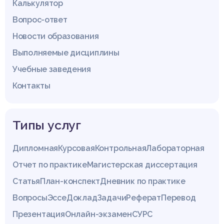
Калькулятор
Вопрос-ответ
Новости образования
Выполняемые дисциплины
Учебные заведения
Контакты
Типы услуг
Дипломная
Курсовая
Контрольная
Лабораторная
Отчет по практике
Магистерская диссертация
Статья
План-конспект
Дневник по практике
Вопросы
Эссе
Доклад
Задачи
Реферат
Перевод
Презентация
Онлайн-экзамен
СУРС