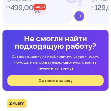
499,00
129,
от
от
548,90
BYN
Не смогли найти
подходящую работу?
Оставьте заявку на необходимую студенческую
помощь, и мы обязательно свяжемся с вами в
течение пяти минут
Оставить заявку