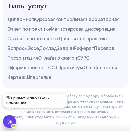
Типы услуг
Дипломная
Курсовая
Контрольная
Лабораторная
Отчет по практике
Магистерская диссертация
Статья
План-конспект
Дневник по практике
Вопросы
Эссе
Доклад
Задачи
Реферат
Перевод
Презентация
Онлайн-экзамен
СУРС
Оформление по ГОСТ
Практикум
Онлайн-тесты
Чертеж
Шпаргалка
Эксперты сайта z4.by проводят работу по подбору, обработке и
структурированию материала по предложенной заказчиком теме.
Результат данной работы не является готовым научным трудом,
но может служить источником для его написания.
© z4.by. С ❤️ к студентам, 2008 - 2026. Академическая помощь
студентам