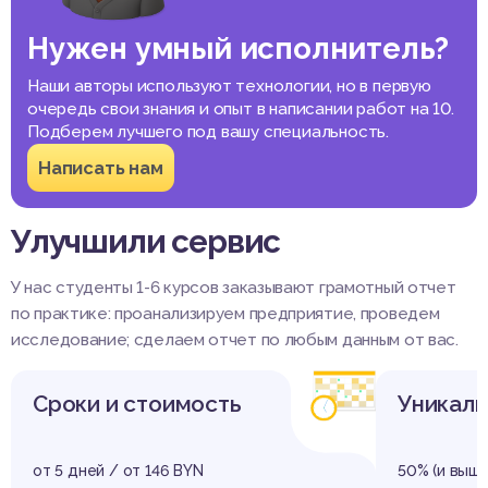
Нужен умный исполнитель?
Наши авторы используют технологии, но в первую
очередь свои знания и опыт в написании работ на 10.
Подберем лучшего под вашу специальность.
Написать нам
Улучшили сервис
У нас студенты 1-6 курсов заказывают грамотный отчет
по практике: проанализируем предприятие, проведем
исследование; сделаем отчет по любым данным от вас.
Сроки и стоимость
Уникаль
от 5 дней / от 146 BYN
50% (и выше