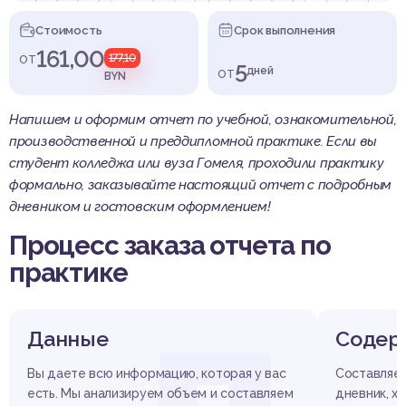
Стоимость
Срок выполнения
161,00
от
177,10
5
от
дней
BYN
Напишем и оформим отчет по учебной, ознакомительной,
производственной и преддипломной практике. Если вы
студент колледжа или вуза Гомеля, проходили практику
формально, заказывайте настоящий отчет с подробным
дневником и гостовским оформлением!
Процесс заказа отчета по
практике
Данные
Содер
Вы даете всю информацию, которая у вас
Составляем
есть. Мы анализируем объем и составляем
дневник, ха