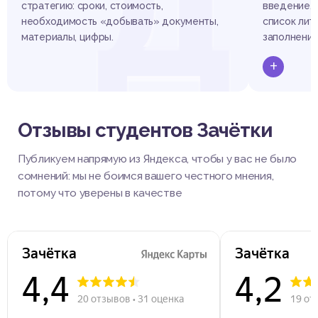
Д
стратегию: сроки, стоимость,
введение, 
необходимость «добывать» документы,
список лит
материалы, цифры.
заполнени
данные и д
+
Отзывы студентов Зачётки
Публикуем напрямую из Яндекса, чтобы у вас не было
сомнений: мы не боимся вашего честного мнения,
потому что уверены в качестве