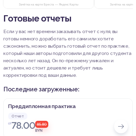
Зачётка на карте Бреста — Яндекс Карты
Зачётка на карте
Готовые отчеты
Если у вас нет времени заказывать отчет с нуля, вы
готовы немного доработать его сами или хотите
сэкономить, можно выбрать готовый отчет по практике,
который наши авторы подготовили для другого студента
несколько лет назад. Он по-прежнему уникален и
актуален, но стоит дешевле и требует лишь
корректировки под ваши данные.
Последние загруженные:
Преддипломная практика
Отчет
78.00
от
85,80
BYN