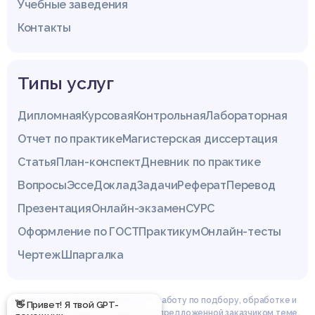
Учебные заведения
Контакты
Типы услуг
Дипломная
Курсовая
Контрольная
Лабораторная
Отчет по практике
Магистерская диссертация
Статья
План-конспект
Дневник по практике
Вопросы
Эссе
Доклад
Задачи
Реферат
Перевод
Презентация
Онлайн-экзамен
СУРС
Оформление по ГОСТ
Практикум
Онлайн-тесты
Чертеж
Шпаргалка
Эксперты сайта z4.by проводят работу по подбору, обработке и
👋 Привет! Я твой GPT-
структурированию материала по предложенной заказчиком теме.