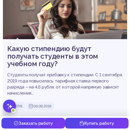
Какую стипендию будут
получать студенты в этом
учебном году?
Студенты получат прибавку к стипендии. С 1 сентября
2019 года повысилась тарифная ставка первого
💡 Подскажу по курсовым,
разряда – на 4,6 рубля, от которой напрямую зависят
дипломам и другим работам.
начисления...
6761
06.09.2019
Заказать работу
Купить работу