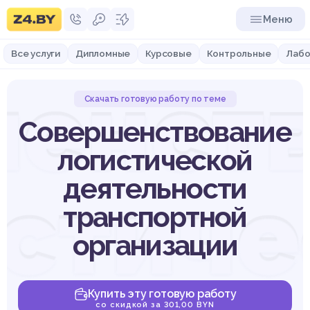
Меню
Все услуги
Дипломные
Курсовые
Контрольные
Лабо
енст
Скачать готовую работу по теме
Совершенствование
логистической
деятельности
истиче
транспортной
организации
Купить эту готовую работу
со скидкой за 301,00 BYN