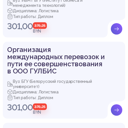
Вуз: ИБМТ БГУ (Институт бизнеса и
менеджмента технологий)
Дисциплина: Логистика
Тип работы: Диплом
301,00
376,25
BYN
Организация
международных перевозок и
пути ее совершенствования
в ООО ГУЛБИС
Вуз: БГУ (Белорусский государственный
университет)
Дисциплина: Логистика
Тип работы: Диплом
301,00
376,25
BYN