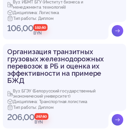
Вуз: ИБМТ БГУ (Институт бизнеса и
менеджмента технологий)
Дисциплина: Логистика
Тип работы: Диплом
106,00
132,50
BYN
Организация транзитных
грузовых железнодорожных
перевозок в РБ и оценка их
эффективности на примере
БЖД
Вуз: БГЭУ (Белорусский государственный
экономический университет)
Дисциплина: Транспортная логистика
Тип работы: Диплом
206,00
257,50
BYN