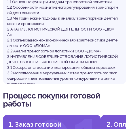
1.1 Основные функции и задачи транспортной логистики
1.2 Особенности нормативного регулирования транспортн
ой деятельности
1.3 Методические подходы к анализу транспортной деятел
ьности организации
2 АНАЛИЗ ЛОГИСТИЧЕСКОЙ ДЕЯТЕЛЬНОСТИ ООО «ДЮМ
А»
2.1 Организационно–экономическая характеристика деяте
льности ООО «ДЮМА»
2.2 Анализ транспортной логистики ООО «ДЮМА»
3 НАПРАВЛЕНИЯ СОВЕРШЕНСТВОВАНИЯ ЛОГИСТИЧЕСКОЙ
ДЕЯТЕЛЬНОСТИ ТРАНПОРТНОЙ ОРГАНИЗАЦИИ
3.1 Совершенствование планирования объема перевозок
3.2 Использование виртуальных сетей транспортного эксп
едирования для повышения уровня конкуренции на рынке г
рузоперевозок
ЗАКЛЮЧЕНИЕ
Процесс покупки готовой
СПИСОК ИСПОЛЬЗОВАННЫХ ИСТОЧНИКОВ
ПРИЛОЖЕНИЯ
работы
1. Заказ готовой
2. Опл
Выдержка из работы