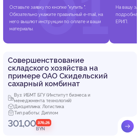
01
Оставьте заявку по кнопке "купить ".
На вашу эл
Обязательно укажите правильный e-mail, на
подробная 
него вышлют инструкции по оплате и ваши
ЕРИП.
материалы.
Совершенствование
складского хозяйства на
примере ОАО Скидельский
сахарный комбинат
Вуз: ИБМТ БГУ (Институт бизнеса и
менеджмента технологий)
Дисциплина: Логистика
Тип работы: Диплом
301,00
376,25
BYN