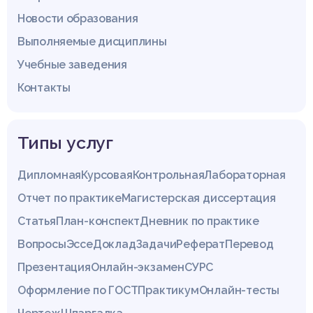
Новости образования
Выполняемые дисциплины
Учебные заведения
Контакты
Типы услуг
Дипломная
Курсовая
Контрольная
Лабораторная
Отчет по практике
Магистерская диссертация
Статья
План-конспект
Дневник по практике
Вопросы
Эссе
Доклад
Задачи
Реферат
Перевод
Презентация
Онлайн-экзамен
СУРС
Оформление по ГОСТ
Практикум
Онлайн-тесты