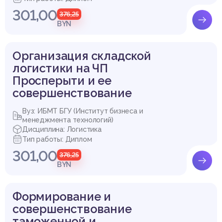
301,00
376,25
BYN
Организация складской
логистики на ЧП
Просперыти и ее
совершенствование
Вуз: ИБМТ БГУ (Институт бизнеса и
менеджмента технологий)
Дисциплина: Логистика
Тип работы: Диплом
301,00
376,25
BYN
Формирование и
совершенствование
таможенной и