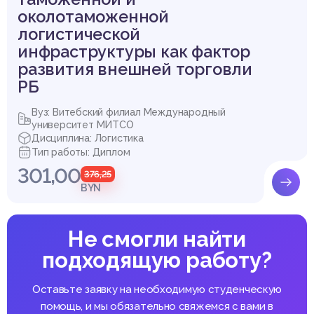
околотаможенной
логистической
инфраструктуры как фактор
развития внешней торговли
РБ
Вуз: Витебский филиал Международный
университет МИТСО
Дисциплина: Логистика
Тип работы: Диплом
301,00
376,25
BYN
Не смогли найти
подходящую работу?
Оставьте заявку на необходимую студенческую
помощь, и мы обязательно свяжемся с вами в