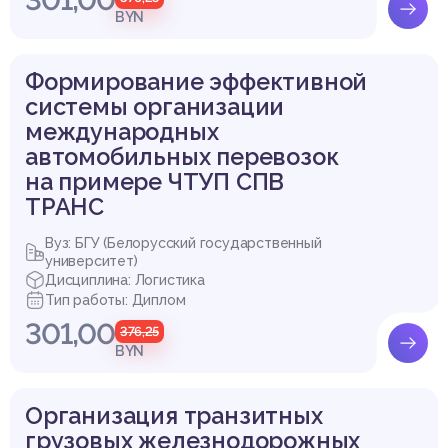
BYN
Формирование эффективной
системы организации
международных
автомобильных перевозок
на примере ЧТУП СПВ
ТРАНС
Вуз: БГУ (Белорусский государственный
университет)
Дисциплина: Логистика
Тип работы: Диплом
301,00
376,25
BYN
Организация транзитных
грузовых железнодорожных