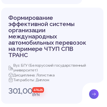
ей, кот
ть отне
Формирование
ных тов
эффективной системы
шнеторг
организации
ыми они
международных
клонени
автомобильных перевозок
на примере ЧТУП СПВ
нений в
ТРАНС
 товарн
всех уч
Вуз: БГУ (Белорусский государственный
ных пот
университет)
странят
Дисциплина: Логистика
Тип работы: Диплом
управле
301,00
ие макр
376,25
BYN
ам этой
 субъек
 внешне