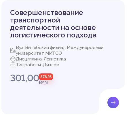
ебители
уктуре.
Совершенствование
транспортной
деятельности на основе
логистического подхода
СТРУКТ
Вуз: Витебский филиал Международный
университет МИТСО
Белтамо
Дисциплина: Логистика
Тип работы: Диплом
301,00
ие «Бел
376,25
сервис»
BYN
елтамож
Э». В 2
.
катором
можсерв
вание»,
ельност