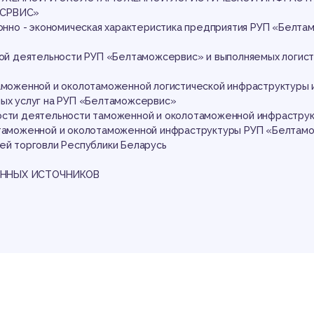
гис
ЖСРВИС»
ионно - экономическая характеристика предприятия РУП «Белт
ской деятельности РУП «Белтаможсервис» и выполняемых логис
таможенной и околотаможенной логистической инфраструктуры 
ных услуг на РУП «Белтаможсервис»
ости деятельности таможенной и околотаможенной инфрастру
 таможенной и околотаможенной инфраструктуры РУП «Белтам
фр
ей торговли Республики Беларусь
ННЫХ ИСТОЧНИКОВ
аботы