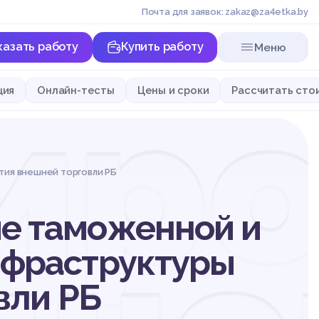
Почта для заявок: zakaz@za4etka.by
казать работу
Купить работу
Меню
ро
ция
Онлайн-тесты
Цены и сроки
Рассчитать сто
ия внешней торговли РБ
е таможенной и
нфраструктуры
вли РБ