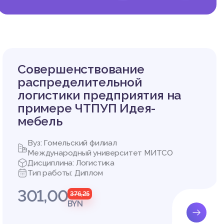
вли
моженно
оженной
тия РУП
Совершенствование
емые ло
распределительной
логистики предприятия на
труктур
примере ЧТПУП Идея-
мебель
Вуз: Гомельский филиал
И ЕЕ В
Международный университет МИТСО
Дисциплина: Логистика
Тип работы: Диплом
оженной
301,00
376,25
BYN
ых пото
шней то