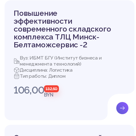
й торговли, соответс
товаров и услуг. По 
Повышение
Под инфраструктурой
эффективности
современного складского
комплекса ТЛЦ Минск-
ГЛАВА 2 АНАЛИЗ Т
Белтаможсервис -2
УРЫ НА РУП «БЕЛТА
Вуз: ИБМТ БГУ (Институт бизнеса и
2.1 Общая организац
менеджмента технологий)
жсервис»
Дисциплина: Логистика
Тип работы: Диплом
Отдел таможенного д
таможсервис» создано
106,00
132,50
включен в реестры ск
BYN
сервис» является чле
008 являлось членом 
Основными видами дея
видов экономической
ис» являются: «Деяте
«Предоставление проч