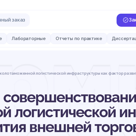
чный заказ
За
рми
е
Лабораторные
Отчеты по практике
Диссерта
олотаможенной логистической инфраструктуры как фактор развит
 совершенствовани
й логистической и
ития внешней торго