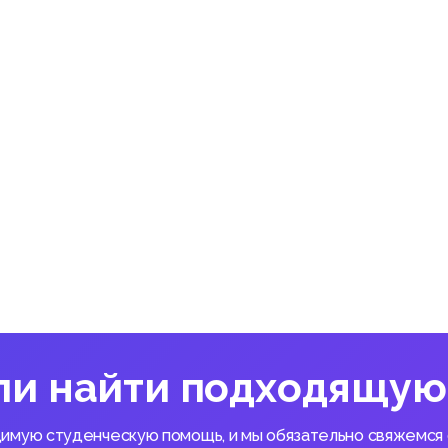
ализуются на ОТД «Орша» РУП «Белтаможсервис» путем:
овки полного пакета документов для таможенного оформлени
ов;
ресов субъектов хозяйствования, осуществляющих ВЭД, на там
олирования всех этапов процедуры таможенного оформления гр
ассификации кодов товаров по ТН ВЭД;
мых сертификатов;
 размеров таможенных пошлин и налогов;
 в подготовке внешнеэкономических контрактов;
имых транспортных документов в соответствии с международн
ения грузов в закрытых отапливаемых и не отапливаемых помещ
, переупаковки, маркировки, взвешивания товаров;
ли найти подходящую
нных предприятий оказывающих таможенные услуги способств
 между странами, повышению деловой активности хозяйствую
димую студенческую помощь, и мы обязательно свяжемся с
еграционных процессов;