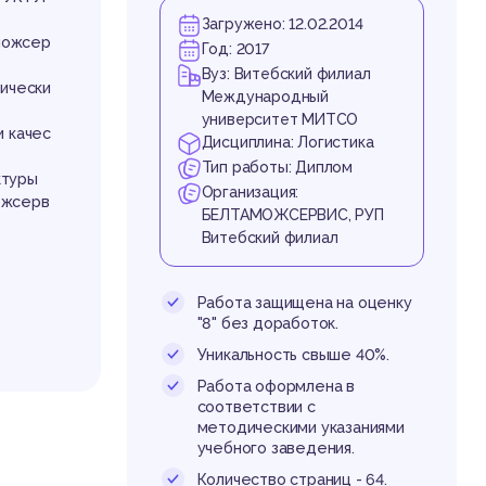
ти
Загружено: 12.02.2014
аможсер
Год: 2017
Вуз: Витебский филиал
тически
Международный
университет МИТСО
и качес
Дисциплина: Логистика
Тип работы: Диплом
ктуры
Организация:
ожсерв
БЕЛТАМОЖСЕРВИС, РУП
аст
Витебский филиал
Работа защищена на оценку
"8" без доработок.
Уникальность свыше 40%.
Работа оформлена в
соответствии с
методическими указаниями
учебного заведения.
Количество страниц - 64.