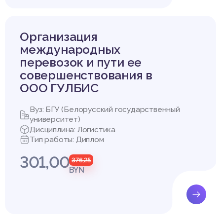
их эффективного функционирования. К числу важных особенност
нную логистическую системы (ТЛС) от традиционных, могут бы
Организация
енного оформления и таможенного контроля экспортно - импорт
международных
 осуществляться с учётом взаимосвязей с более крупными вне
перевозок и пути ее
 системами, в которые входят таможенные системы и с котор
совершенствования в
С следует оценивать по вмененным издержкам или степени от
ООО ГУЛБИС
оженных режимов;
 ТЛС нельзя создать лишь путем фрагментарного внесения изме
Вуз: БГУ (Белорусский государственный
ры таможенного оформления и контроля экспортно-импортных
университет)
 основываться на управленческих действиях, рациональных для 
Дисциплина: Логистика
Тип работы: Диплом
о оформления и таможенного контроля внешнеторговых товар
ляться целенаправленно, непрерывно. При этом необходимо у
301,00
376,25
вия создания ТЛС.
BYN
ует о том, что требуется создание логистического механизма 
ней торговли, обеспечивающего эффективное функционирован
мы таможенного дела в России. При этом к важнейшим элемент
тоды тарифного и нетарифного регулирования, хозяйствующие
кспортные, импортные или посреднические операции в сфере