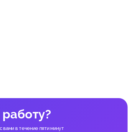
я импор
ожне;
уза;
ыми ста
ениях;
 работу?
уют уск
щих суб
 вами в течение пяти минут