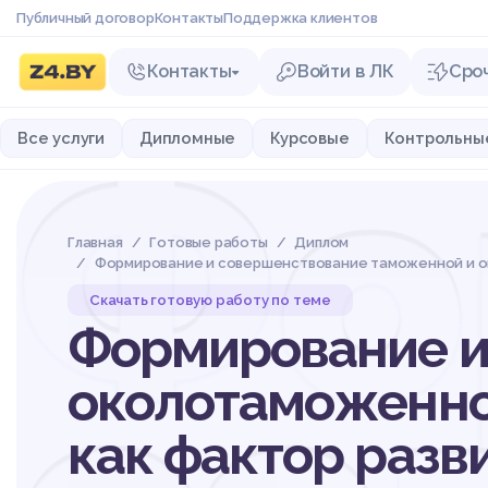
Публичный договор
Контакты
Поддержка клиентов
Контакты
Войти в ЛК
Сро
Фо
Все услуги
Дипломные
Курсовые
Контрольны
Главная
Готовые работы
Диплом
Формирование и совершенствование таможенной и ок
Скачать готовую работу по теме
Формирование и
околотаможенно
как фактор разв