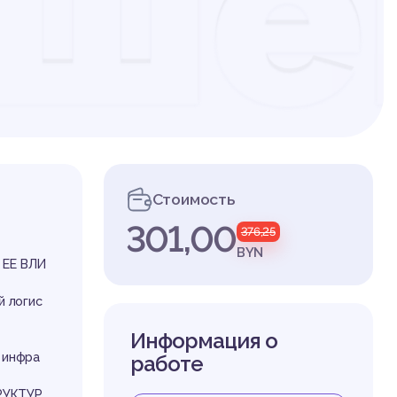
ше
ен
Стоимость
ота
301,00
376,25
BYN
ЕЕ ВЛИ
й логис
Информация о
 инфра
работе
РУКТУР