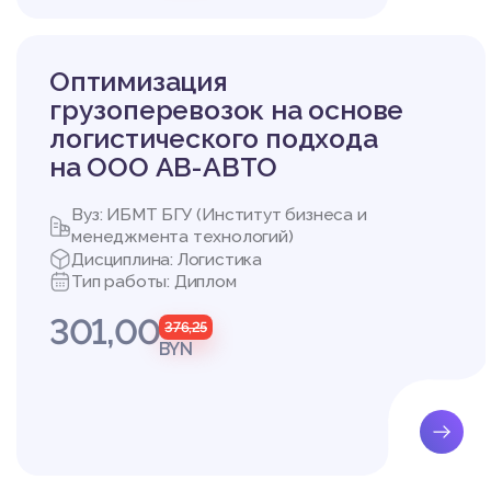
рговли и обеспечения 
орые отличают таможе
сены следующие:
Оптимизация
- логистизация тамож
грузоперевозок на основе
арных потоков должна
логистического подхода
овыми логистическими
связаны общей целью;
на ООО АВ-АВТО
-проекты создания ТЛ
я от оптимальных там
Вуз: ИБМТ БГУ (Институт бизнеса и
- оптимальные проект
менеджмента технологий)
действующие процеду
Дисциплина: Логистика
ых потоков. Он должен
Тип работы: Диплом
астников ВЭД;
301,00
- процесс таможенног
376,25
оков должен осуществ
BYN
ь негативные последст
Все это свидетельств
ния всей сферой внеш
ологистической систе
системы относятся ме
ты, осуществляющие э