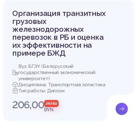
твующие органы государственного управления, конечные потр
существу речь идёт о таможенной и околотаможенной инфрастр
Организация транзитных
грузовых
железнодорожных
перевозок в РБ и оценка
АМОЖЕННОЙ И ОКОЛОТАМОЖЕННОЙ ЛОГИСТИЧЕСКОЙ ИНФРА
их эффективности на
МОЖСРВИС»
примере БЖД
ионно - экономическая характеристика предприятия РУП «
Вуз: БГЭУ (Белорусский
государственный экономический
университет)
екларирования «Орша» Республиканское унитарное предприят
Дисциплина: Транспортная логистика
 6 ноября 1999 года. В 2005 году ОТД «Орша» РУП «Белтамож
Тип работы: Диплом
ладов временного хранения. С 2006 года ОТД «Орша» РУП «Б
ном ассоциации международных экспедиторов и логистики «БАМ
206,00
257,50
Международной федерации экспедиторских ассоциаций «FIATA»
BYN
тельности (в соответствии с Общегосударственным классифи
 деятельности Республики Беларусь) ОТД «Орша» РУП «Белта
льность в области таможенного дела», «Хранение и складиро
их услуг потребителям», «Транспортно-экспедиционная деят