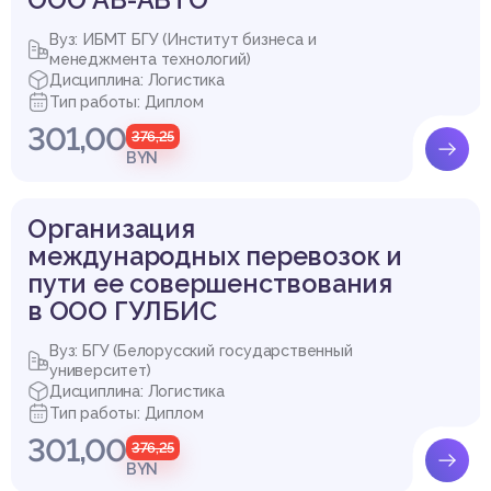
Вуз: ИБМТ БГУ (Институт бизнеса и
менеджмента технологий)
Дисциплина: Логистика
Тип работы: Диплом
301,00
376,25
BYN
Организация
международных перевозок и
пути ее совершенствования
в ООО ГУЛБИС
Вуз: БГУ (Белорусский государственный
университет)
Дисциплина: Логистика
Тип работы: Диплом
301,00
376,25
BYN