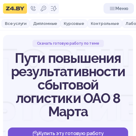
Меню
Все услуги
Дипломные
Курсовые
Контрольные
Лабо
 повы
Скачать готовую работу по теме
Пути повышения
результативности
ьтати
сбытовой
логистики ОАО 8
Марта
Купить эту готовую работу