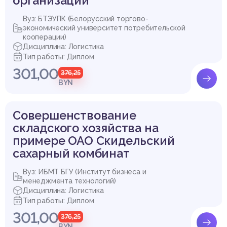
организации
Вуз: БТЭУПК (Белорусский торгово-
экономический университет потребительской
кооперации)
Дисциплина: Логистика
Тип работы: Диплом
301,00
376,25
BYN
Совершенствование
складского хозяйства на
примере ОАО Скидельский
сахарный комбинат
Вуз: ИБМТ БГУ (Институт бизнеса и
менеджмента технологий)
Дисциплина: Логистика
Тип работы: Диплом
301,00
376,25
BYN