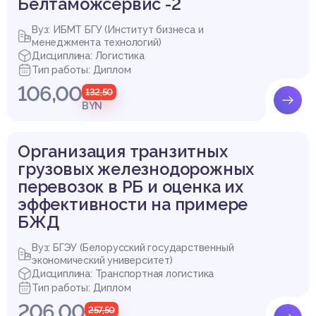
Белтаможсервис -2
Вуз: ИБМТ БГУ (Институт бизнеса и
менеджмента технологий)
Дисциплина: Логистика
Тип работы: Диплом
106,00
132,50
BYN
Организация транзитных
грузовых железнодорожных
перевозок в РБ и оценка их
эффективности на примере
БЖД
Вуз: БГЭУ (Белорусский государственный
экономический университет)
Дисциплина: Транспортная логистика
Тип работы: Диплом
206,00
257,50