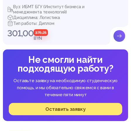
Вуз: ИБМТ БГУ (Институт бизнеса и
менеджмента технологий)
Дисциплина: Логистика
Тип работы: Диплом
301,00
376,25
BYN
Не смогли найти
подходящую работу?
Оставьте заявку на необходимую студенческую
помощь, и мы обязательно свяжемся с вами в
течение пяти минут
Оставить заявку