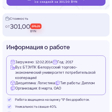
бытов
со скидкой за 301,00 BYN
Стоимость
301,00
от
376,25
стики 
BYN
Информация о работе
Загружено: 12.02.2014
Год: 2017
Март
Вуз: БТЭУПК (Белорусский торгово-
экономический университет потребительской
кооперации)
Дисциплина: Логистика
Тип работы: Диплом
Организация: 8 марта, ОАО
Работа защищена на оценку "9" без доработок.
Уникальность свыше 40%.