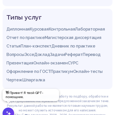
Типы услуг
Дипломная
Курсовая
Контрольная
Лабораторная
Отчет по практике
Магистерская диссертация
Статья
План-конспект
Дневник по практике
Вопросы
Эссе
Доклад
Задачи
Реферат
Перевод
Презентация
Онлайн-экзамен
СУРС
Оформление по ГОСТ
Практикум
Онлайн-тесты
Чертеж
Шпаргалка
👋 Привет! Я твой GPT-
Эксперты сайта z4.by проводят работу по подбору, обработке и
помощник.
структурированию материала по предложенной заказчиком теме.
Результат данной работы не является готовым научным трудом,
но может служить источником для его написания.