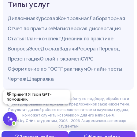
Типы услуг
Дипломная
Курсовая
Контрольная
Лабораторная
Отчет по практике
Магистерская диссертация
Статья
План-конспект
Дневник по практике
Вопросы
Эссе
Доклад
Задачи
Реферат
Перевод
Презентация
Онлайн-экзамен
СУРС
Оформление по ГОСТ
Практикум
Онлайн-тесты
Чертеж
Шпаргалка
👋 Привет! Я твой GPT-
Эксперты сайта z4.by проводят работу по подбору, обработке и
помощник.
структурированию материала по предложенной заказчиком теме.
Результат данной работы не является готовым научным трудом,
но может служить источником для его написания.
© z4.by. С ❤️ к студентам, 2008 - 2026. Академическая помощь
студентам
Заказать работу
Купить работу