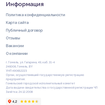
Список литературы
Информация
Политика конфиденциальности
Карта сайта
ГЛАВА 3 МАНИПУЛИРОВАНИЕ В РАМКАХ РАЦИОНАЛЬНОГО
АРГУМЕНТИРОВАНИЯ В РЕКЛАМНОЙ КОММУНИКАЦИИ
Публичный договор
3.1 Тактика манипулирования в рамках рационального аргум
Купить эту работу
ентирования в рекламной коммуникации
Отзывы
3.2 Синтаксические средства аргументирования в реклам
Вакансии
ных текстах
Выводы по главе 3
О компании
г. Гомель, ул. Гагарина, 49, каб. 31-4
246008
,
Гомель
,
BY
УНП 490652223
Орган, осуществивший государственную регистрацию
предприятия:
Гомельский городской исполнительный комитет
Дата выдачи свидетельства о государственной регистрации ЧП
Зачётка: 24.12.2008