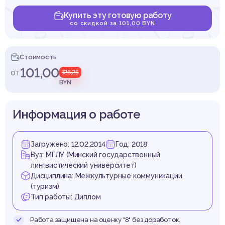
рамка
Купить эту готовую работу
со скидкой за 101,00 BYN
онал
Стоимость
101,00
от
126,25
BYN
Информация о работе
нтир
Загружено: 12.02.2014
Год: 2018
Вуз: МГЛУ (Минский государственный
лингвистический университет)
Дисциплина: Межкультурные коммуникации
(туризм)
Тип работы: Диплом
Работа защищена на оценку "8" без доработок.