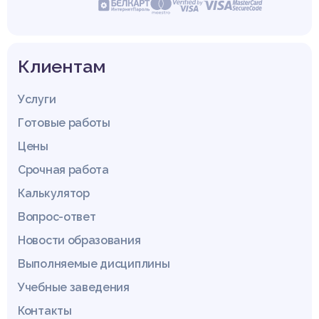
сообщение, которое иначе они могли бы попросту проигно
рировать.
Так, работы рекламистов Ф И. Шаркова и В И. Гостениной в
области использования выразительных средств в рекламн
Клиентам
ых текстах, свидетельствуют о доминирующей роли именн
о метафоры, как «основного средства представления тов
ара на базе установления ассоциаций с общеизвестными о
Услуги
бразами» [50, с. 162].
Анализируя употребление и функционирование языковой м
Готовые работы
етафоры, мы исследовали тексты англоязычной печатной р
екламы продуктов питания из различных источников. Иссле
Цены
дованный нами корпус примеров состоит из 100 англоязычн
Срочная работа
ых рекламных сообщений.
Рассмотрим группу рекламных сообщений, в которых мета
Калькулятор
форы построены с использованием прилагательного «fres
h», а также производных от него слов, таких как существит
Вопрос-ответ
ельное «freshness» и глагол «refresh»:
Слоган «Slicing up freshness» в рекламе сети ресторанов
Новости образования
«Arby’s» также указывает потенциальному потребителю на
Выполняемые дисциплины
высокое качество еды [93]. В рекламном тексте «Refresh y
ourself» энергетического напитка «Boost» потребителю пр
Учебные заведения
едлагают освежиться, используя продукцию данного бренд
[109]. В слогане «Fresh Squeezed Glaciers» минеральной во
Контакты