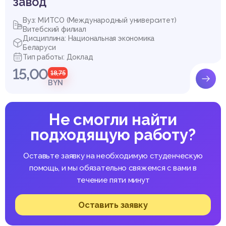
завод
Вуз: МИТСО (Международный университет)
Витебский филиал
Дисциплина: Национальная экономика
Беларуси
Тип работы: Доклад
15,00
18,75
BYN
Не смогли найти
подходящую работу?
Оставьте заявку на необходимую студенческую
помощь, и мы обязательно свяжемся с вами в
течение пяти минут
Оставить заявку