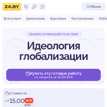
Меню
Все услуги
Дипломные
Курсовые
Контрольные
Лабо
еоло
Скачать готовую работу по теме
Идеология
глобализации
бализ
Купить эту готовую работу
со скидкой за 15,00 BYN
Стоимость
15,00
от
18,75
BYN