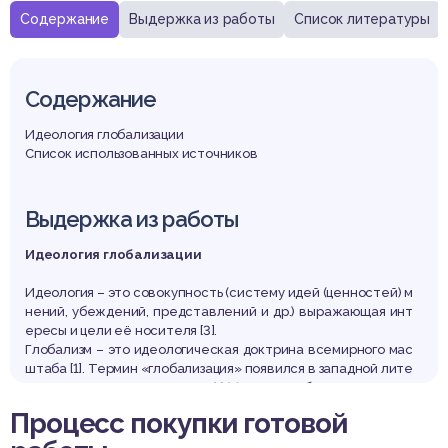
Содержание
Выдержка из работы
Список литературы
Содержание
Идеология глобализации
Список использованных источников
Выдержка из работы
Идеология глобализации
Идеология – это совокупность (систему идей (ценностей) м
нений, убеждений, представлений и др.) выражающая инт
ересы и цели её носителя [3].
Глобализм – это идеологическая доктрина всемирного мас
штаба [1]. Термин «глобализация» появился в западной лите
ратуре во второй половине 1980-х гг. Им обозначается одн
а из ведущих тенденций социально-экономического развит
Процесс покупки готовой
ия современного мира, вызванная технологическим прогре
ссом, и прежде всего развитием информационных техноло