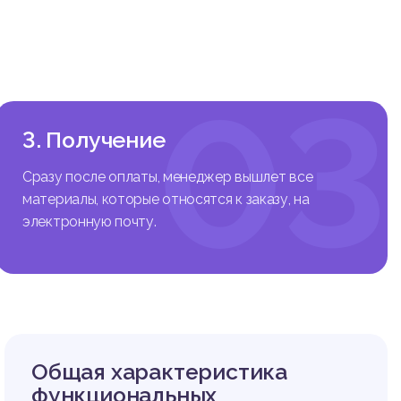
 задаче
смыслов
личност
сиональ
03
3. Получение
Сразу после оплаты, менеджер вышлет все
материалы, которые относятся к заказу, на
электронную почту.
Общая характеристика
функциональных