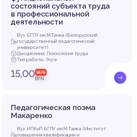
состояний субъекта труда
в профессиональной
деятельности
Вуз: БГПУ им.М.Танка (Белорусский
государственный педагогический
университет)
Дисциплина: Психология труда
Тип работы: Эссе
15,00
18,75
BYN
Педагогическая поэма
Макаренко
Вуз: ИПКиП БГПУ им.М.Танка (Институт
повышения квалификации и