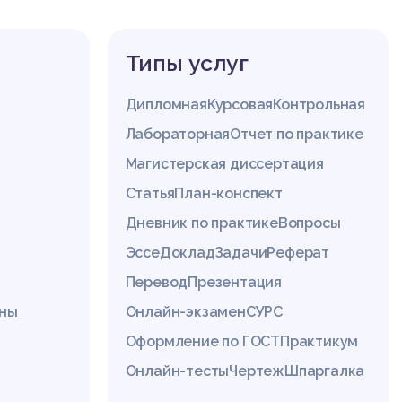
Типы услуг
Дипломная
Курсовая
Контрольная
Лабораторная
Отчет по практике
Магистерская диссертация
Статья
План-конспект
Дневник по практике
Вопросы
Эссе
Доклад
Задачи
Реферат
Перевод
Презентация
ины
Онлайн-экзамен
СУРС
Оформление по ГОСТ
Практикум
Онлайн-тесты
Чертеж
Шпаргалка