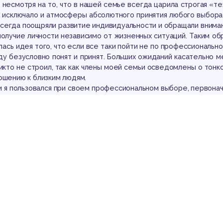
 несмотря на то, что в нашей семье всегда царила строгая «те
е исключало и атмосферы абсолютного принятия любого выбора
всегда поощряли развитие индивидуальности и обращали вниман
олучие личности независимо от жизненных ситуаций. Таким обр
ась идея того, что если все таки пойти не по профессионально
ду безусловно понят и принят. Больших ожиданий касательно ме
икто не строил, так как члены моей семьи осведомлены о тонко
ошению к близким людям.
и я пользовался при своем профессиональном выборе, первонач
. У меня никогда не было сомнений в том, что мое призвание – 
 никогда не ориентировался на выбор старших членов моей сем
жайшего окружения. К позиции своих школьных учителей я такж
мере, так как на тот момент, не слышал о профессии практичес
рамотных представлений и высказываний. При выборе своего д
 пути я опирался на свои внутренние ощущения, на свои склон
то мере на интуицию. С какой-то стороны мне приходилось игно
, так как не многие люди до конца понимают, чем занимается 
 слышать о данной профессии отзывы абсолютно различной напр
 моменту выбора своей профессии, у меня сложился определенн
торому я решил действовать.