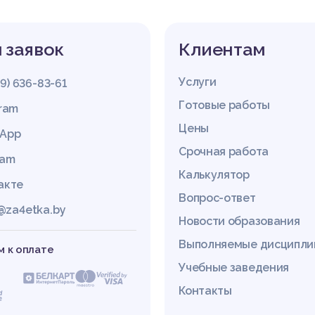
 заявок
Клиентам
Услуги
29) 636-83-61
Готовые работы
gram
Цены
App
Срочная работа
ram
Калькулятор
акте
Вопрос-ответ
@za4etka.by
Новости образования
Выполняемые дисципл
 к оплате
Учебные заведения
Контакты