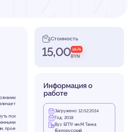
щий
лог
Стоимость
15,00
18,75
BYN
Информация о
работе
ознании
зличает
Загружено: 12.02.2014
уть пси
Год: 2018
ленными
Вуз: БГПУ им.М.Танка
и, прое
(Белорусский