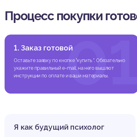
Первоначально опреде
й. Для этого Д.А. Ле
Процесс покупки гото
(МПС). Благодаря дан
и, путем задавания во
ного пути, каждый мо
0
1. Заказ готовой
Список литера
Оставьте заявку по кнопке "купить ". Обязательно
укажите правильный e-mail, на него вышлют
инструкции по оплате и ваши материалы.
Я как будущий психолог