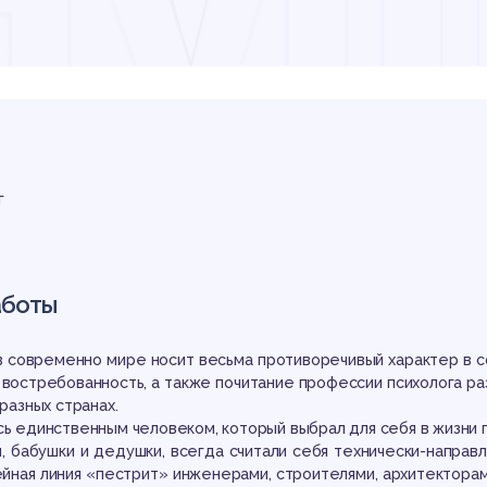
ду
ихо
г
аботы
в современно мире носит весьма противоречивый характер в с
 востребованность, а также почитание профессии психолога ра
 разных странах.
сь единственным человеком, который выбрал для себя в жизни п
и, бабушки и дедушки, всегда считали себя технически-направ
ейная линия «пестрит» инженерами, строителями, архитекторам