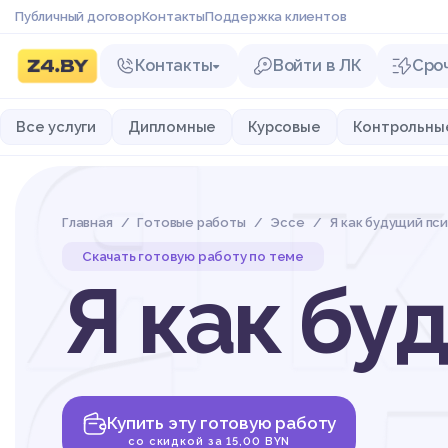
Публичный договор
Контакты
Поддержка клиентов
Контакты
Войти в ЛК
Сро
Я 
Все услуги
Дипломные
Курсовые
Контрольны
Главная
Готовые работы
Эссе
Я как будущий пс
Скачать готовую работу по теме
Я как бу
Купить эту готовую работу
со скидкой за 15,00 BYN