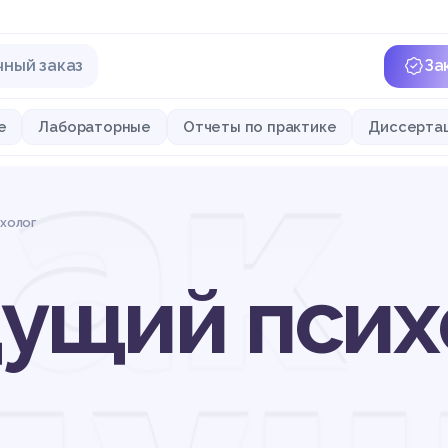
чный заказ
За
как
е
Лабораторные
Отчеты по практике
Диссерта
ихолог
дущий псих