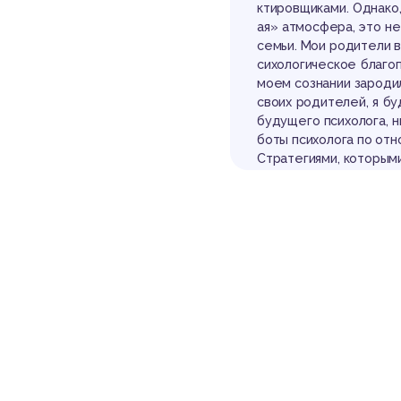
ктировщиками. Однако,
ая» атмосфера, это н
семьи. Мои родители 
сихологическое благоп
моем сознании зародил
своих родителей, я бу
будущего психолога, н
боты психолога по отн
Стратегиями, которым
ыли для меня загадкой
стойным психологом. Я
ственников или же бли
ушивался не в полной 
холога полноценных г
его профессионального
способности, в какой-
ь общественное мнение
г, и мне приходилось
сти.
Можно сказать, что к
действий, согласно ко