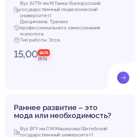
Вуз: БГПУ им.М.Танка (Белорусский
государственный педагогический
университет)
Дисциплина: Тренинг
профессионального самосознания
психолога
Тип работы: Эссе
15,00
18,75
BYN
Раннее развитие – это
мода или необходимость?
Вуз: ВГУ им.П.М.Машерова (Витебский
государственный университет)