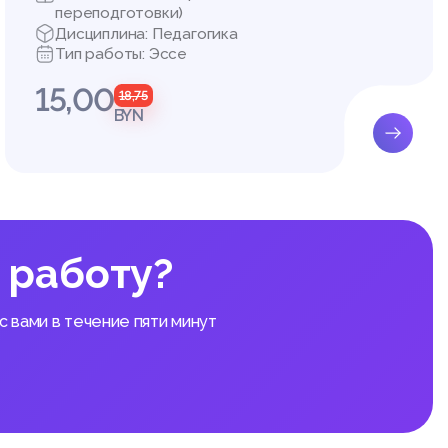
переподготовки)
Дисциплина: Педагогика
Тип работы: Эссе
15,00
18,75
BYN
 работу?
 вами в течение пяти минут