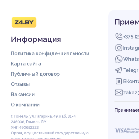
Прием
+375 (
Информация
Insta
Политика конфиденциальности
Whats
Карта сайта
Teleg
Публичный договор
ВКонт
Отзывы
zakaz
Вакансии
О компании
Принимаем
г. Гомель, ул. Гагарина, 49, каб. 31-4
246008
,
Гомель
,
BY
УНП 490652223
Орган, осуществивший государственную
регистрацию предприятия: