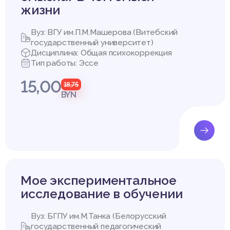
жизни
Вуз: ВГУ им.П.М.Машерова (Витебский
государственный университет)
Дисциплина: Общая психокоррекция
Тип работы: Эссе
15,00
18,75
BYN
Мое экспериментальное
исследование в обучении
Вуз: БГПУ им.М.Танка (Белорусский
государственный педагогический