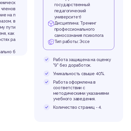
хническ
государственный
 членов
педагогический
ие на п
университет)
азом, в
Дисциплина: Тренинг
му пути
профессионального
ня, как
самосознания психолога
стях ра
Тип работы: Эссе
ально б
стать до
Работа защищена на оценку
ьи, род
"9" без доработок.
е присл
Уникальность свыше 40%.
кого пси
Работа оформлена в
альнейш
соответствии с
ности и
методическими указаниями
рироват
учебного заведения.
психоло
авленно
Количество страниц - 4.
ый план