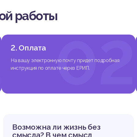
лить жизненные смыслы человека является довольно сложной
онтьевым была разработана специальная методика предельных 
вой работы
ной методике можно выделить предельные жизненные смыслы 
просов. Для того, чтобы убедиться в правильном выборе профес
жет воспользоваться помощью специалиста и данной методикой.
1
02
2. Оплата
туры
На вашу электронную почту придет подробная
инструкция по оплате через ЕРИП.
Купить эту работу
Я как будущий психолог
Возможна ли жизнь без
смысла? В чем смысл