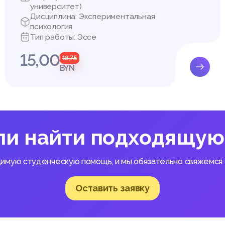
университет)
Дисциплина: Экспериментальная
психология
Тип работы: Эссе
15,00
18,75
BYN
ли найти подходящую
димую студенческую помощь, и мы обязательно свяжемся с
Оставить заявку