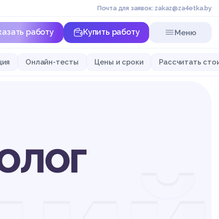
Почта для заявок: zakaz@za4etka.by
казать работу
Купить работу
Меню
ция
Онлайн-тесты
Цены и сроки
Рассчитать сто
олог