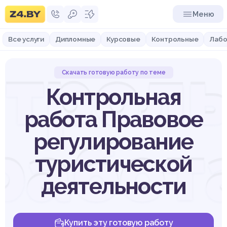
Меню
Все услуги
Дипломные
Курсовые
Контрольные
Лабо
трол
Скачать готовую работу по теме
Контрольная
работа Правовое
работ
регулирование
туристической
деятельности
Купить эту готовую работу