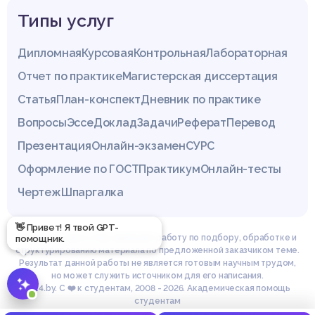
Типы услуг
Дипломная
Курсовая
Контрольная
Лабораторная
Отчет по практике
Магистерская диссертация
Статья
План-конспект
Дневник по практике
Вопросы
Эссе
Доклад
Задачи
Реферат
Перевод
Презентация
Онлайн-экзамен
СУРС
Оформление по ГОСТ
Практикум
Онлайн-тесты
Чертеж
Шпаргалка
👋 Привет! Я твой GPT-
Эксперты сайта z4.by проводят работу по подбору, обработке и
помощник.
структурированию материала по предложенной заказчиком теме.
Результат данной работы не является готовым научным трудом,
но может служить источником для его написания.
© z4.by. С ❤️ к студентам, 2008 - 2026. Академическая помощь
студентам