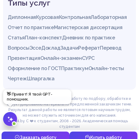
Типы услуг
Дипломная
Курсовая
Контрольная
Лабораторная
Отчет по практике
Магистерская диссертация
Статья
План-конспект
Дневник по практике
Вопросы
Эссе
Доклад
Задачи
Реферат
Перевод
Презентация
Онлайн-экзамен
СУРС
Оформление по ГОСТ
Практикум
Онлайн-тесты
Чертеж
Шпаргалка
👋 Привет! Я твой GPT-
Эксперты сайта z4.by проводят работу по подбору, обработке и
помощник.
структурированию материала по предложенной заказчиком теме.
Результат данной работы не является готовым научным трудом,
но может служить источником для его написания.
© z4.by. С ❤️ к студентам, 2008 - 2026. Академическая помощь
студентам
Заказать работу
Купить работу