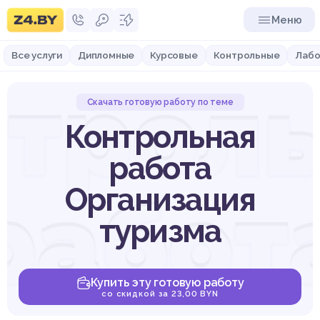
Меню
Все услуги
Дипломные
Курсовые
Контрольные
Лабо
трол
Скачать готовую работу по теме
Контрольная
работа
работ
Организация
туризма
Купить эту готовую работу
со скидкой за 23,00 BYN