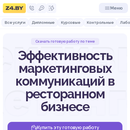
Меню
Все услуги
Дипломные
Курсовые
Контрольные
Лабо
ктив
Скачать готовую работу по теме
Эффективность
маркетинговых
етин
коммуникаций в
ресторанном
бизнесе
Купить эту готовую работу