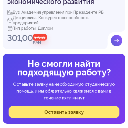
экономического развития
Вуз: Академия управления при Президенте РБ
Дисциплина: Конкурентноспособность
предприятий
Тип работы: Диплом
301,00
376,25
BYN
Не смогли найти
подходящую работу?
Оставьте заявку на необходимую студенческую
помощь, и мы обязательно свяжемся с вами в
течение пяти минут
Оставить заявку