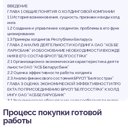
ВВЕДЕНИЕ
ГЛАВА 1 ОБЩИЕ ПОНЯТИЯ О ХОЛДИНГОВОЙ КОМПАНИИ
1.1 История возникновения, сущность, признаки и виды холд
инга
1.2 Создание и управление холдингом, проблемы в его функ
ционировании
1.3 Примеры холдингов Республики Беларусь
ГЛАВА 2 АНАЛИЗ ДЕЯТЕЛЬНОСТИ ХОЛДИНГА ОАО “АСБ БЕ
ЛАРУСБАНК” И ОБОСНОВАНИЕ НЕОБХОДИМОСТИ ВХОЖДЕ
НИЯ В ЕГО СОСТАВ БРУСП “БЕЛГОССТРАХ”
2.1 Организационно-экономическая характеристика деяте
льности ОАО “АСБ Беларусбанк”
2.2 Оценка эффективности работы холдинга
2.3 Анализ финансового состояния БРУСП “Белгосстрах”
ГЛАВА 3 ОЦЕНКА ЭКОНОМИЧЕСКОЙ ЭФФЕКТИВНОСТИ ПРО
ЕКТА ПО ПРИСОЕДИНЕНИЮ БРУСП “БЕЛГОССТРАХ” К ХОЛД
ИНГУ ОАО “АСБ БЕЛАРУСБАНК”
3.1 Экономическое обоснование целесообразности включ
ения БРУСП “Белгосстрах” в холдинг ОАО “АСБ Беларусбан
Процесс покупки готовой
к”
3.2 Предложения по совершенствованию корпоративного
работы
управления в рамках данного холдинга
ЗАКЛЮЧЕНИЕ