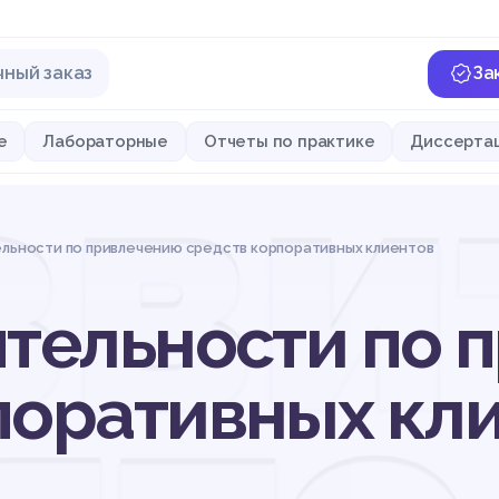
чный заказ
За
зви
е
Лабораторные
Отчеты по практике
Диссерта
ельности по привлечению средств корпоративных клиентов
ятельности по
поративных кл