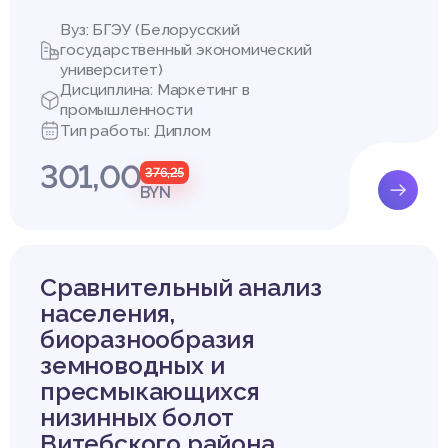
Вуз: БГЭУ (Белорусский
государственный экономический
университет)
Дисциплина: Маркетинг в
промышленности
Тип работы: Диплом
301,00
376,25
BYN
Сравнительный анализ
населения,
биоразнообразия
земноводных и
пресмыкающихся
низинных болот
Витебского района