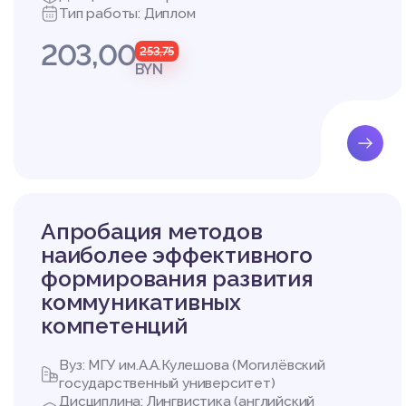
Тип работы: Диплом
203,00
253,75
BYN
Апробация методов
наиболее эффективного
формирования развития
коммуникативных
компетенций
Вуз: МГУ им.А.А.Кулешова (Могилёвский
государственный университет)
Дисциплина: Лингвистика (английский