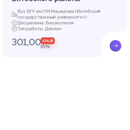
Вуз: ВГУ им.П.М.Машерова (Витебский
государственный университет)
Дисциплина: Биоэкология
Тип работы: Диплом
301,00
376,25
BYN