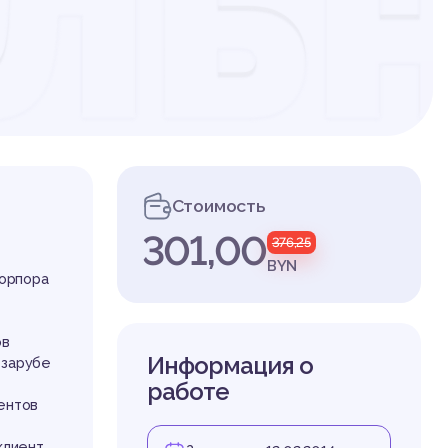
ль
Стоимость
301,00
376,25
леч
BYN
корпора
ов
Информация о
 зарубе
работе
ентов
клиент