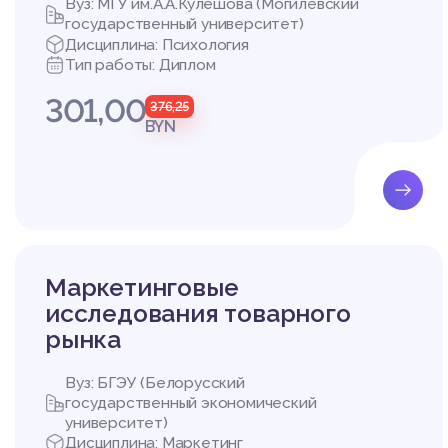
Вуз: МГУ им.А.А.Кулешова (Могилёвский
государственный университет)
Дисциплина: Психология
Тип работы: Диплом
301,00
376,25
BYN
Маркетинговые
исследования товарного
рынка
Вуз: БГЭУ (Белорусский
государственный экономический
университет)
Дисциплина: Маркетинг