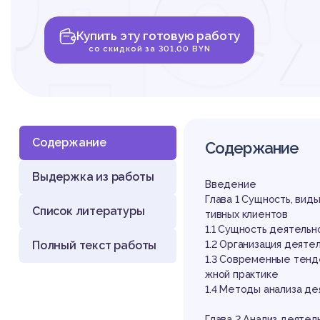
де
Купить эту готовую работу
по
со скидкой за 301,00 BYN
Содержание
Содержание
Выдержка из работы
пр
Введение
Глава 1 Сущность, вид
Список литературы
тивных клиентов
1.1 Сущность деятель
Полный текст работы
1.2 Организация деяте
1.3 Современные тенд
жной практике
1.4 Методы анализа д
Глава 2 Анализ деятел