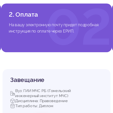
1
02
2. Оплата
На вашу электронную почту придет подробная
инструкция по оплате через ЕРИП.
Завещание
Вуз: ГИИ МЧС РБ (Гомельский
инженерный институт МЧС)
Дисциплина: Правоведение
Тип работы: Диплом