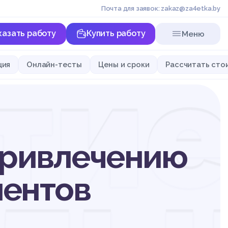
Почта для заявок: zakaz@za4etka.by
казать работу
Купить работу
Меню
ти
ция
Онлайн-тесты
Цены и сроки
Рассчитать сто
 привлечению
иентов