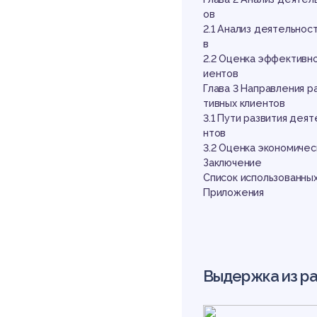
ср
ов
2.1 Анализ деятельнос
в
2.2 Оценка эффективно
иентов
Глава 3 Направления р
тивных клиентов
3.1 Пути развития дея
нтов
ко
3.2 Оценка экономиче
Заключение
Список использованных
Приложения
Выдержка из р