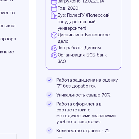
тв
Загружено: 12.02.2014
Год: 2020
клиенто
Вуз: ПолесГУ (Полесский
государственный
вных кл
университет)
Дисциплина: Банковское
корпора
дело
Тип работы: Диплом
ых клие
Организация: БСБ-банк,
ЗАО
ора
Работа защищена на оценку
"7" без доработок.
Уникальность свыше 70%.
Работа оформлена в
соответствии с
методическими указаниями
учебного заведения.
Количество страниц - 71.