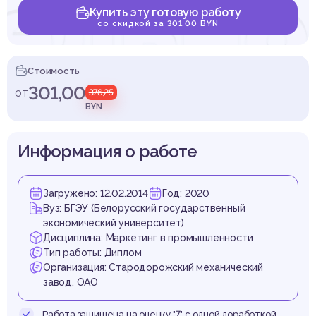
ельно
Купить эту готовую работу
со скидкой за 301,00 BYN
Стоимость
етин
301,00
от
376,25
BYN
Информация о работе
умента
Загружено: 12.02.2014
Год: 2020
Вуз: БГЭУ (Белорусский государственный
экономический университет)
Дисциплина: Маркетинг в промышленности
Тип работы: Диплом
Организация: Стародорожский механический
завод, ОАО
Работа защищена на оценку "7" с одной доработкой.